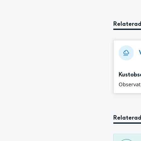
och
vatten
Relaterad
Kustobs
Observat
Relaterad