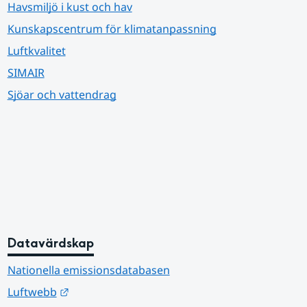
Havsmiljö i kust och hav
Kunskapscentrum för klimatanpassning
Luftkvalitet
SIMAIR
Sjöar och vattendrag
Datavärdskap
Nationella emissionsdatabasen
Länk till annan webbplats.
Luftwebb