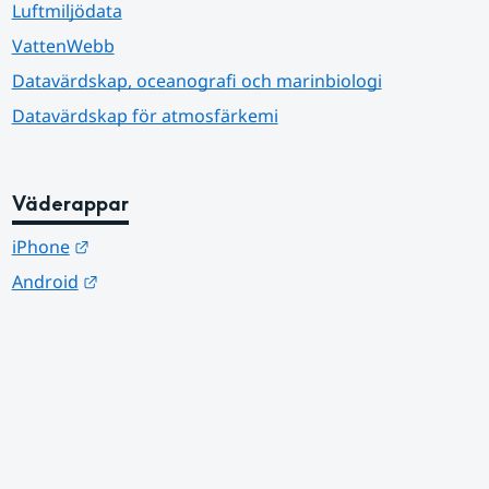
Luftmiljödata
VattenWebb
Datavärdskap, oceanografi och marinbiologi
Datavärdskap för atmosfärkemi
Väderappar
Länk till annan webbplats.
iPhone
Länk till annan webbplats.
Android