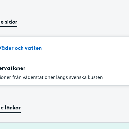
e sidor
Väder och vatten
ervationer
ioner från väderstationer längs svenska kusten
e länkar