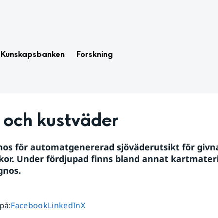
Kunskapsbanken
Forskning
 och kustväder
os för automatgenererad sjöväderutsikt för givna
kor. Under fördjupad finns bland annat kartmateria
gnos.
Dela sidan på
Dela sidan på
Dela sidan på
 på
:
Facebook
LinkedIn
X