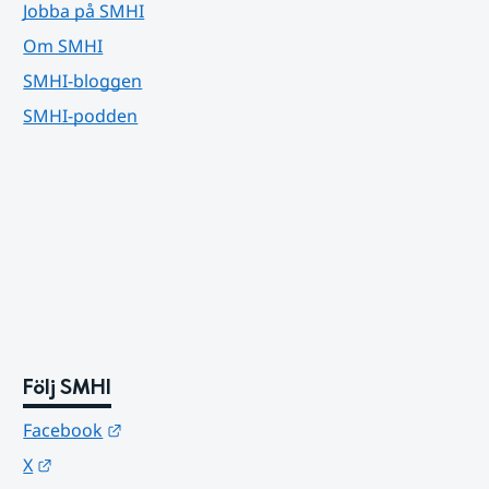
Jobba på SMHI
Om SMHI
SMHI-bloggen
SMHI-podden
Följ SMHI
Länk till annan webbplats.
Facebook
Länk till annan webbplats.
X