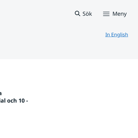
Sök
Meny
In English
 
l och 10 - 