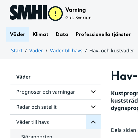
Hoppa till sidans innehåll
Varning
Gul, Sverige
Väder
Klimat
Data
Professionella tjänster
Start
Väder
Väder till havs
Hav- och kustväder
Huvudinnehåll
Hav-
Väder
havs
till
Prognoser och varningar
Kustprogn
Väder
för
kuststräc
Undersidor
Radar och satellit
dygnspro
Undersidor
för
Prognoser
Väder till havs
Undersidor
och
för
varningar
Dela sidan
Radar
Sjörapporten