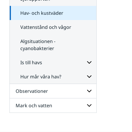
och
satellit
Hav- och kustväder
Vattenstånd och vågor
Algsituationen -
cyanobakterier
Is till havs
Hur mår våra hav?
Undersidor
för Is
till
Observationer
Undersidor
havs
för
Hur
Mark och vatten
Undersidor
mår
för
våra
Observationer
hav?
Undersidor
för
Mark