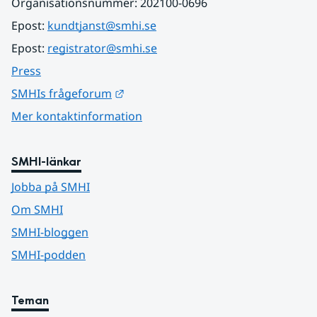
Organisationsnummer: 202100-0696
Epost: 
kundtjanst@smhi.se
Epost: 
registrator@smhi.se
Press
Länk till annan webbplats.
SMHIs frågeforum
Mer kontaktinformation
SMHI-länkar
Jobba på SMHI
Om SMHI
SMHI-bloggen
SMHI-podden
Teman