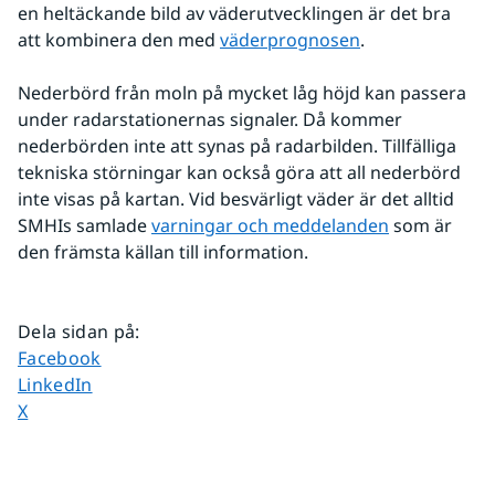
en heltäckande bild av väderutvecklingen är det bra 
att kombinera den med 
väderprognosen
.
Nederbörd från moln på mycket låg höjd kan passera 
under radarstationernas signaler. Då kommer 
nederbörden inte att synas på radarbilden. Tillfälliga 
tekniska störningar kan också göra att all nederbörd 
inte visas på kartan. Vid besvärligt väder är det alltid 
SMHIs samlade 
varningar och meddelanden
 som är 
den främsta källan till information.
Dela sidan på
:
Dela sidan på
Facebook
Dela sidan på
LinkedIn
Dela sidan på
X