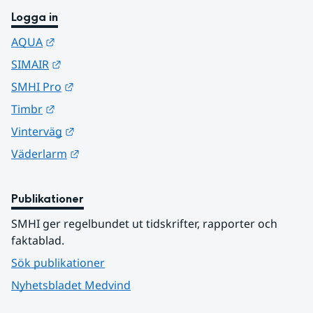
Logga in
Länk till annan webbplats.
AQUA
Länk till annan webbplats.
SIMAIR
Länk till annan webbplats.
SMHI Pro
Länk till annan webbplats.
Timbr
Länk till annan webbplats.
Vinterväg
Länk till annan webbplats.
Väderlarm
Publikationer
SMHI ger regelbundet ut tidskrifter, rapporter och 
faktablad.
Sök publikationer
Nyhetsbladet Medvind