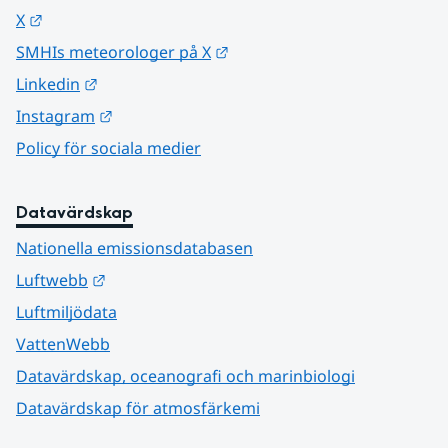
Länk till annan webbplats.
X
Länk till annan webbplats.
SMHIs meteorologer på X
Länk till annan webbplats.
Linkedin
Länk till annan webbplats.
Instagram
Policy för sociala medier
Datavärdskap
Nationella emissionsdatabasen
Länk till annan webbplats.
Luftwebb
Luftmiljödata
VattenWebb
Datavärdskap, oceanografi och marinbiologi
Datavärdskap för atmosfärkemi