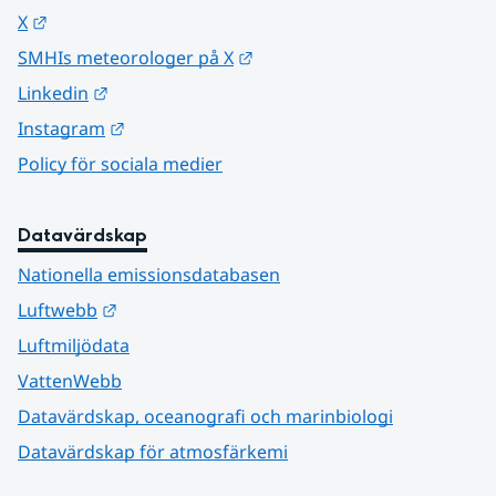
Länk till annan webbplats.
X
Länk till annan webbplats.
SMHIs meteorologer på X
Länk till annan webbplats.
Linkedin
Länk till annan webbplats.
Instagram
Policy för sociala medier
Datavärdskap
Nationella emissionsdatabasen
Länk till annan webbplats.
Luftwebb
Luftmiljödata
VattenWebb
Datavärdskap, oceanografi och marinbiologi
Datavärdskap för atmosfärkemi