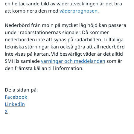
en heltäckande bild av väderutvecklingen är det bra 
att kombinera den med 
väderprognosen
.
Nederbörd från moln på mycket låg höjd kan passera 
under radarstationernas signaler. Då kommer 
nederbörden inte att synas på radarbilden. Tillfälliga 
tekniska störningar kan också göra att all nederbörd 
inte visas på kartan. Vid besvärligt väder är det alltid 
SMHIs samlade 
varningar och meddelanden
 som är 
den främsta källan till information.
Dela sidan på
:
Dela sidan på
Facebook
Dela sidan på
LinkedIn
Dela sidan på
X