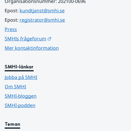
Organisationsnummer: 202100-0696
Epost: 
kundtjanst@smhi.se
Epost: 
registrator@smhi.se
Press
Länk till annan webbplats.
SMHIs frågeforum
Mer kontaktinformation
SMHI-länkar
Jobba på SMHI
Om SMHI
SMHI-bloggen
SMHI-podden
Teman