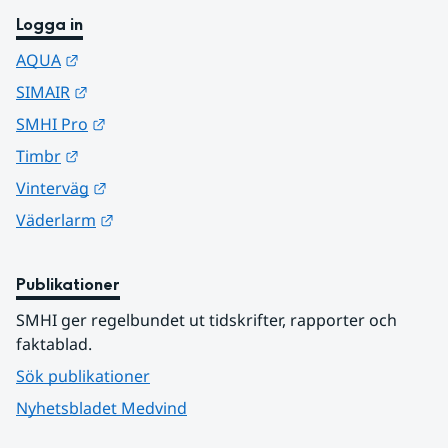
Logga in
Länk till annan webbplats.
AQUA
Länk till annan webbplats.
SIMAIR
Länk till annan webbplats.
SMHI Pro
Länk till annan webbplats.
Timbr
Länk till annan webbplats.
Vinterväg
Länk till annan webbplats.
Väderlarm
Publikationer
SMHI ger regelbundet ut tidskrifter, rapporter och 
faktablad.
Sök publikationer
Nyhetsbladet Medvind