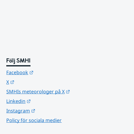
Följ SMHI
Länk till annan webbplats.
Facebook
Länk till annan webbplats.
X
Länk till annan webbplats.
SMHIs meteorologer på X
Länk till annan webbplats.
Linkedin
Länk till annan webbplats.
Instagram
Policy för sociala medier