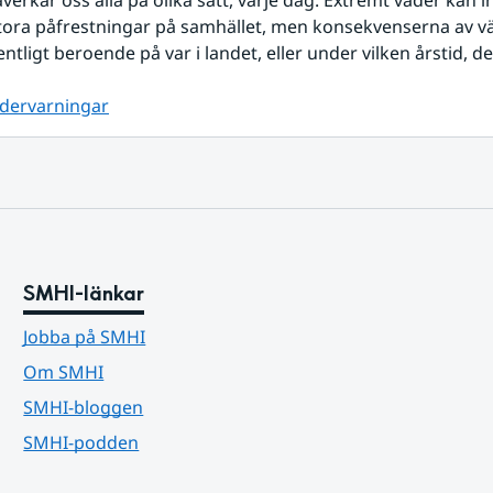
verkar oss alla på olika sätt, varje dag. Extremt väder kan i
tora påfrestningar på samhället, men konsekvenserna av vä
entligt beroende på var i landet, eller under vilken årstid, det
dervarningar
SMHI-länkar
Jobba på SMHI
Om SMHI
SMHI-bloggen
SMHI-podden