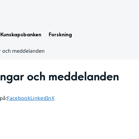
Kunskapsbanken
Forskning
r och meddelanden
ingar och meddelanden
Dela sidan på
Dela sidan på
Dela sidan på
 på
:
Facebook
LinkedIn
X