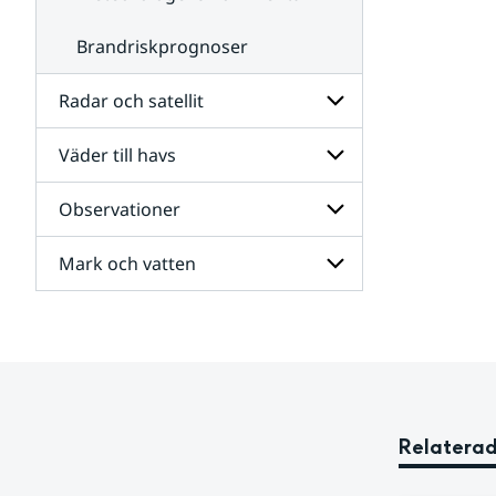
Brandriskprognoser
Radar och satellit
Väder till havs
Undersidor
för
Radar
Observationer
Undersidor
och
för
satellit
Väder
Mark och vatten
Undersidor
till
för
havs
Observationer
Undersidor
för
Mark
och
vatten
Relaterad