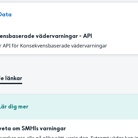
Data
ensbaserade vädervarningar - API
r API för Konsekvensbaserade vädervarningar
e länkar
Lär dig mer
 veta om SMHIs varningar