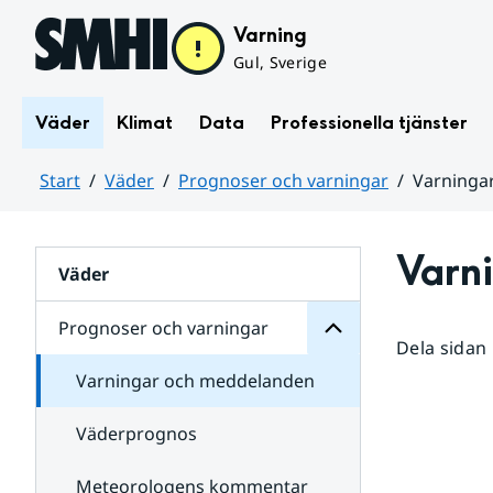
Hoppa till sidans innehåll
Varning
Gul, Sverige
Väder
Klimat
Data
Professionella tjänster
Start
Väder
Prognoser och varningar
Varninga
varningar
och
Huvudinnehåll
Prognoser
för
Varn
Undersidor
Väder
Prognoser och varningar
Dela sidan
Varningar och meddelanden
Väderprognos
Meteorologens kommentar