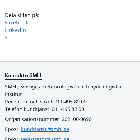
Dela sidan på
:
Dela sidan på
Facebook
Dela sidan på
LinkedIn
Dela sidan på
X
Kontakta SMHI
SMHI, Sveriges meteorologiska och hydrologiska 
institut
Reception och växel: 011-495 80 00
Telefon kundtjänst: 011-495 82 00
Organisationsnummer: 202100-0696
Epost: 
kundtjanst@smhi.se
Epost: 
registrator@smhi.se