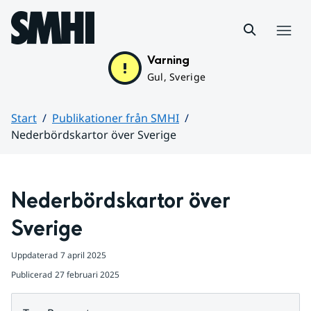
Hoppa till sidans innehåll
Meny
Varning
Gul, Sverige
Start
Publikationer från SMHI
Nederbördskartor över Sverige
Huvudinnehåll
Nederbördskartor över 
Sverige 
Uppdaterad
7 april 2025
Publicerad
27 februari 2025