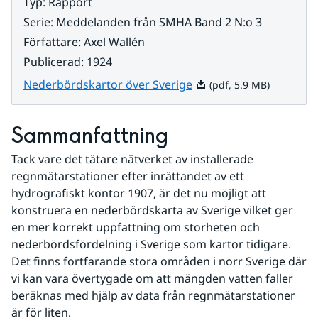
Typ
:
Rapport
Serie
:
Meddelanden från SMHA Band 2 N:o 3
Författare
:
Axel Wallén
Publicerad
:
1924
Pdf, 5.9 MB.
Nederbördskartor över Sverige
(pdf, 5.9 MB)
Sammanfattning
Tack vare det tätare nätverket av installerade 
regnmätarstationer efter inrättandet av ett 
hydrografiskt kontor 1907, är det nu möjligt att 
konstruera en nederbördskarta av Sverige vilket ger 
en mer korrekt uppfattning om storheten och 
nederbördsfördelning i Sverige som kartor tidigare. 
Det finns fortfarande stora områden i norr Sverige där 
vi kan vara övertygade om att mängden vatten faller 
beräknas med hjälp av data från regnmätarstationer 
är för liten.