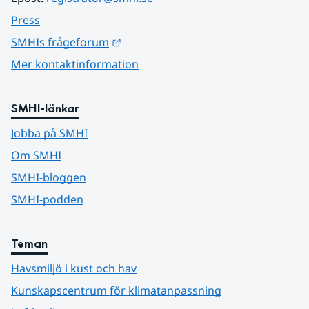
Press
Länk till annan webbplats.
SMHIs frågeforum
Mer kontaktinformation
SMHI-länkar
Jobba på SMHI
Om SMHI
SMHI-bloggen
SMHI-podden
Teman
Havsmiljö i kust och hav
Kunskapscentrum för klimatanpassning