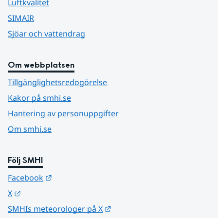
Luftkvalitet
SIMAIR
Sjöar och vattendrag
Om webbplatsen
Tillgänglighetsredogörelse
Kakor på smhi.se
Hantering av personuppgifter
Om smhi.se
Följ SMHI
Länk till annan webbplats.
Facebook
Länk till annan webbplats.
X
Länk till annan webbplats.
SMHIs meteorologer på X