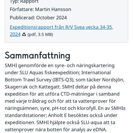
Typ
:
Rapport
Författare
:
Martin Hansson
Publicerad
:
October 2024
Expeditionsrapport från R/V Svea vecka 34-35,
Pdf, 3.5 MB.
2024
(pdf, 3.5 MB)
Sammanfattning
SMHI genomförde en syre- och näringskartering 
under SLU Aquas fiskeexpedition; International 
Bottom Trawl Survey (IBTS-Q3), som täcker Nordsjön, 
Skagerrak och Kattegatt. SMHI deltar på denna 
expedition för att utföra CTD-mätningar i samband 
med varje tråldrag och för att ta vattenprover för 
näringsämnen, syre, pH-tot och klorofyll. En av SMHIs 
standardstationer; Anholt E besöktes också under 
expeditionen. SMHI hjälpte också SLU-aqua att ta 
vattenprover nära botten för analys av eDNA.