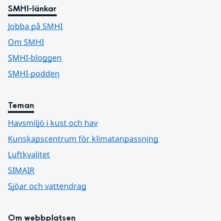
SMHI-länkar
Jobba på SMHI
Om SMHI
SMHI-bloggen
SMHI-podden
Teman
Havsmiljö i kust och hav
Kunskapscentrum för klimatanpassning
Luftkvalitet
SIMAIR
Sjöar och vattendrag
Om webbplatsen