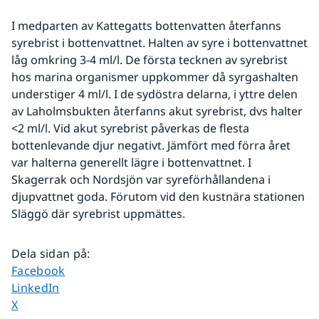
I medparten av Kattegatts bottenvatten återfanns 
syrebrist i bottenvattnet. Halten av syre i bottenvattnet 
låg omkring 3-4 ml/l. De första tecknen av syrebrist 
hos marina organismer uppkommer då syrgashalten 
understiger 4 ml/l. I de sydöstra delarna, i yttre delen 
av Laholmsbukten återfanns akut syrebrist, dvs halter 
<2 ml/l. Vid akut syrebrist påverkas de flesta 
bottenlevande djur negativt. Jämfört med förra året 
var halterna generellt lägre i bottenvattnet. I 
Skagerrak och Nordsjön var syreförhållandena i 
djupvattnet goda. Förutom vid den kustnära stationen 
Släggö där syrebrist uppmättes.
Dela sidan på
:
Dela sidan på
Facebook
Dela sidan på
LinkedIn
Dela sidan på
X