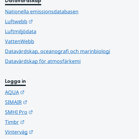
Datavärdskap
Nationella emissionsdatabasen
Länk till annan webbplats.
Luftwebb
Luftmiljödata
VattenWebb
Datavärdskap, oceanografi och marinbiologi
Datavärdskap för atmosfärkemi
Logga in
Länk till annan webbplats.
AQUA
Länk till annan webbplats.
SIMAIR
Länk till annan webbplats.
SMHI Pro
Länk till annan webbplats.
Timbr
Länk till annan webbplats.
Vinterväg