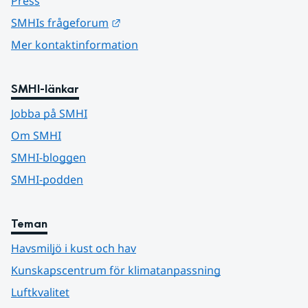
Press
Länk till annan webbplats.
SMHIs frågeforum
Mer kontaktinformation
SMHI-länkar
Jobba på SMHI
Om SMHI
SMHI-bloggen
SMHI-podden
Teman
Havsmiljö i kust och hav
Kunskapscentrum för klimatanpassning
Luftkvalitet