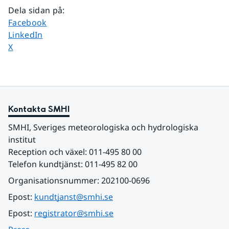
Dela sidan på
:
Dela sidan på
Facebook
Dela sidan på
LinkedIn
Dela sidan på
X
Kontakta SMHI
SMHI, Sveriges meteorologiska och hydrologiska 
institut
Reception och växel: 011-495 80 00
Telefon kundtjänst: 011-495 82 00
Organisationsnummer: 202100-0696
Epost: 
kundtjanst@smhi.se
Epost: 
registrator@smhi.se