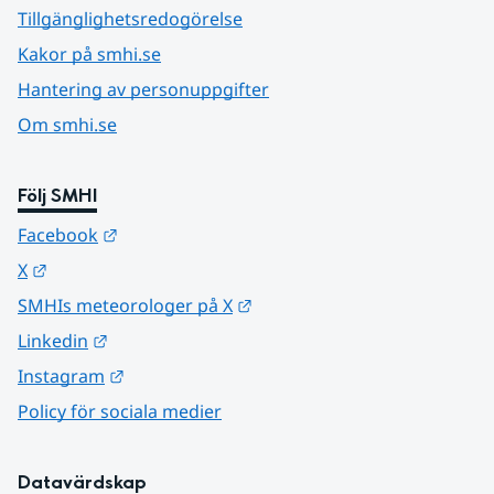
Tillgänglighetsredogörelse
Kakor på smhi.se
Hantering av personuppgifter
Om smhi.se
Följ SMHI
Länk till annan webbplats.
Facebook
Länk till annan webbplats.
X
Länk till annan webbplats.
SMHIs meteorologer på X
Länk till annan webbplats.
Linkedin
Länk till annan webbplats.
Instagram
Policy för sociala medier
Datavärdskap