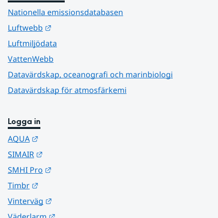
Nationella emissionsdatabasen
Länk till annan webbplats.
Luftwebb
Luftmiljödata
VattenWebb
Datavärdskap, oceanografi och marinbiologi
Datavärdskap för atmosfärkemi
Logga in
Länk till annan webbplats.
AQUA
Länk till annan webbplats.
SIMAIR
Länk till annan webbplats.
SMHI Pro
Länk till annan webbplats.
Timbr
Länk till annan webbplats.
Vinterväg
Länk till annan webbplats.
Väderlarm