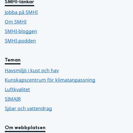
SMHI-länkar
Jobba på SMHI
Om SMHI
SMHI-bloggen
SMHI-podden
Teman
Havsmiljö i kust och hav
Kunskapscentrum för klimatanpassning
Luftkvalitet
SIMAIR
Sjöar och vattendrag
Om webbplatsen