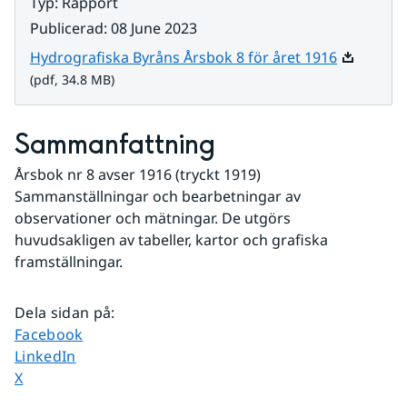
Typ
:
Rapport
Publicerad
:
08 June 2023
Pdf, 34.8 
Hydrografiska Byråns Årsbok 8 för året 1916
(pdf, 34.8 MB)
Sammanfattning
Årsbok nr 8 avser 1916 (tryckt 1919)
Sammanställningar och bearbetningar av 
observationer och mätningar. De utgörs 
huvudsakligen av tabeller, kartor och grafiska 
framställningar.
Dela sidan på
:
Dela sidan på
Facebook
Dela sidan på
LinkedIn
Dela sidan på
X