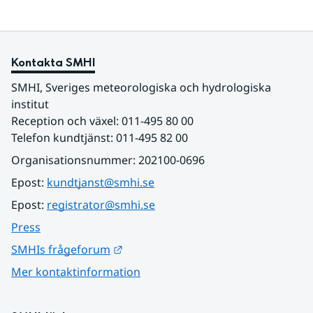
Kontakta SMHI
SMHI, Sveriges meteorologiska och hydrologiska 
institut
Reception och växel: 011-495 80 00
Telefon kundtjänst: 011-495 82 00
Organisationsnummer: 202100-0696
Epost: 
kundtjanst@smhi.se
Epost: 
registrator@smhi.se
Press
Länk till annan webbplats.
SMHIs frågeforum
Mer kontaktinformation