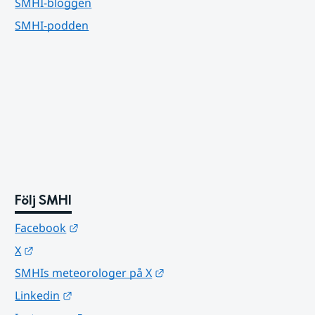
SMHI-bloggen
SMHI-podden
Följ SMHI
Länk till annan webbplats.
Facebook
Länk till annan webbplats.
X
Länk till annan webbplats.
SMHIs meteorologer på X
Länk till annan webbplats.
Linkedin