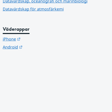
Datavärdskap, oceanografi och marinbiologi
Datavärdskap för atmosfärkemi
Väderappar
Länk till annan webbplats.
iPhone
Länk till annan webbplats.
Android