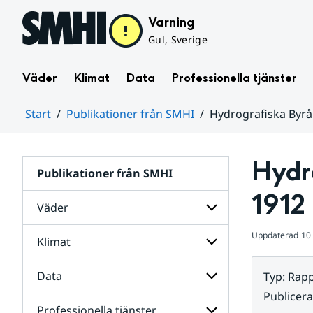
Hoppa till sidans innehåll
Varning
Gul, Sverige
Väder
Klimat
Data
Professionella tjänster
Start
Publikationer från SMHI
Hydrografiska Byrå
Huvudinnehåll
Hydro
Publikationer från SMHI
1912
Väder
Uppdaterad
10 
Klimat
Undersidor
för
Väder
Data
Typ
:
Rapp
Undersidor
för
Publicer
Klimat
Professionella tjänster