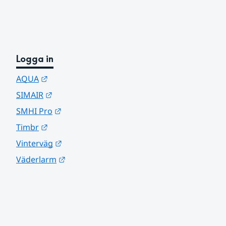
Logga in
Länk till annan webbplats.
AQUA
Länk till annan webbplats.
SIMAIR
Länk till annan webbplats.
SMHI Pro
Länk till annan webbplats.
Timbr
Länk till annan webbplats.
Vinterväg
Länk till annan webbplats.
Väderlarm