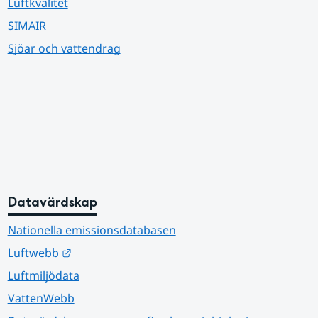
Luftkvalitet
SIMAIR
Sjöar och vattendrag
Datavärdskap
Nationella emissionsdatabasen
Länk till annan webbplats.
Luftwebb
Luftmiljödata
VattenWebb