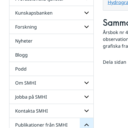
Undersidor
Hydrograf
för
Data
Kunskapsbanken
Undersidor
för
Samma
Professionella
Forskning
Undersidor
tjänster
Årsbok nr 4
för
Kunskapsbanken
observation
Nyheter
Undersidor
grafiska fr
för
Forskning
Blogg
Dela sidan
Podd
Om SMHI
SMHI
från
Jobba på SMHI
Undersidor
Publikationer
för
för
Om
Undersidor
Kontakta SMHI
Undersidor
SMHI
för
Jobba
Publikationer från SMHI
Undersidor
på