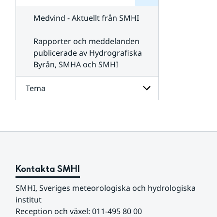
för
SMHI
Kontakta
Medvind - Aktuellt från SMHI
SMHI
Rapporter och meddelanden
publicerade av Hydrografiska
Byrån, SMHA och SMHI
Tema
Undersidor
för
Tema
Kontakta SMHI
SMHI, Sveriges meteorologiska och hydrologiska 
institut
Reception och växel: 011-495 80 00