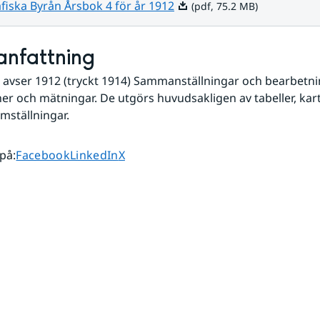
Pdf, 75.2 MB.
iska Byrån Årsbok 4 för år 1912
(pdf, 75.2 MB)
nfattning
 avser 1912 (tryckt 1914) Sammanställningar och bearbetnin
er och mätningar. De utgörs huvudsakligen av tabeller, kart
amställningar.
Dela sidan på
Dela sidan på
Dela sidan på
 på
:
Facebook
LinkedIn
X