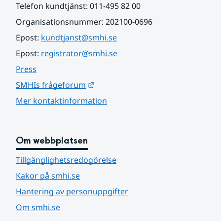
Telefon kundtjänst: 011-495 82 00
Organisationsnummer: 202100-0696
Epost: 
kundtjanst@smhi.se
Epost: 
registrator@smhi.se
Press
Länk till annan webbplats.
SMHIs frågeforum
Mer kontaktinformation
Om webbplatsen
Tillgänglighetsredogörelse
Kakor på smhi.se
Hantering av personuppgifter
Om smhi.se