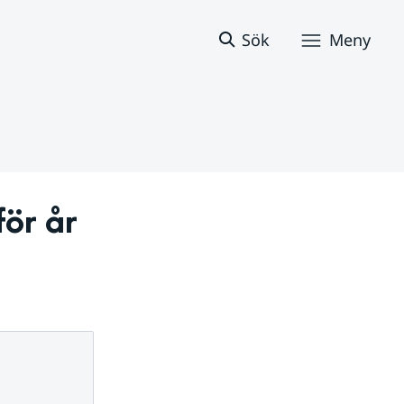
Sök
Meny
r år 