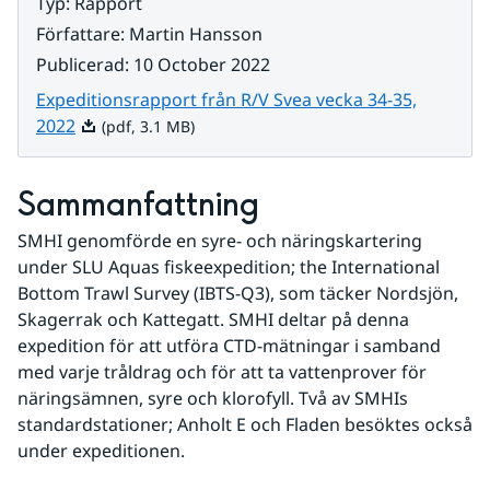
Typ
:
Rapport
Författare
:
Martin Hansson
Publicerad
:
10 October 2022
Expeditionsrapport från R/V Svea vecka 34-35,
Pdf, 3.1 MB.
2022
(pdf, 3.1 MB)
Sammanfattning
SMHI genomförde en syre- och näringskartering 
under SLU Aquas fiskeexpedition; the International 
Bottom Trawl Survey (IBTS-Q3), som täcker Nordsjön, 
Skagerrak och Kattegatt. SMHI deltar på denna 
expedition för att utföra CTD-mätningar i samband 
med varje tråldrag och för att ta vattenprover för 
näringsämnen, syre och klorofyll. Två av SMHIs 
standardstationer; Anholt E och Fladen besöktes också 
under expeditionen.