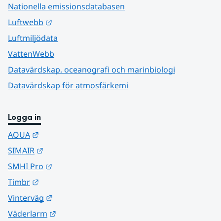
Nationella emissionsdatabasen
Länk till annan webbplats.
Luftwebb
Luftmiljödata
VattenWebb
Datavärdskap, oceanografi och marinbiologi
Datavärdskap för atmosfärkemi
Logga in
Länk till annan webbplats.
AQUA
Länk till annan webbplats.
SIMAIR
Länk till annan webbplats.
SMHI Pro
Länk till annan webbplats.
Timbr
Länk till annan webbplats.
Vinterväg
Länk till annan webbplats.
Väderlarm