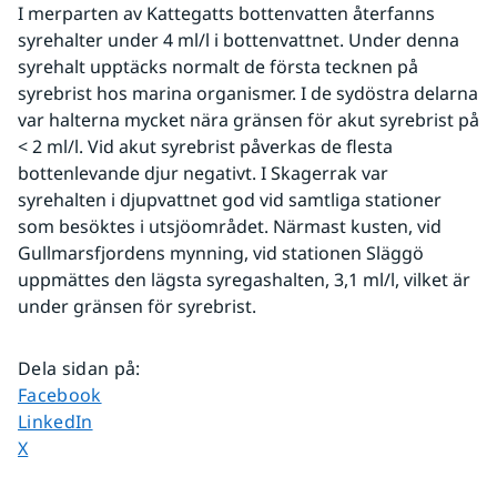
I merparten av Kattegatts bottenvatten återfanns 
syrehalter under 4 ml/l i bottenvattnet. Under denna 
syrehalt upptäcks normalt de första tecknen på 
syrebrist hos marina organismer. I de sydöstra delarna 
var halterna mycket nära gränsen för akut syrebrist på 
< 2 ml/l. Vid akut syrebrist påverkas de flesta 
bottenlevande djur negativt. I Skagerrak var 
syrehalten i djupvattnet god vid samtliga stationer 
som besöktes i utsjöområdet. Närmast kusten, vid 
Gullmarsfjordens mynning, vid stationen Släggö 
uppmättes den lägsta syregashalten, 3,1 ml/l, vilket är 
under gränsen för syrebrist.
Dela sidan på
:
Dela sidan på
Facebook
Dela sidan på
LinkedIn
Dela sidan på
X