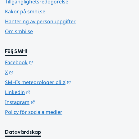
Tillgänglighetsredogörelse
Kakor på smhi.se
Hantering av personuppgifter
Om smhi.se
Följ SMHI
Länk till annan webbplats.
Facebook
Länk till annan webbplats.
X
Länk till annan webbplats.
SMHIs meteorologer på X
Länk till annan webbplats.
Linkedin
Länk till annan webbplats.
Instagram
Policy för sociala medier
Datavärdskap