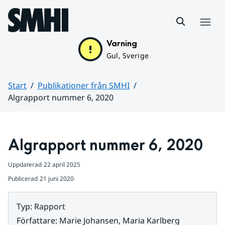
Hoppa till sidans innehåll
Meny
Varning
Gul, Sverige
Start
Publikationer från SMHI
Algrapport nummer 6, 2020
Huvudinnehåll
Algrapport nummer 6, 2020
Uppdaterad
22 april 2025
Publicerad
21 juni 2020
Typ
:
Rapport
Författare
:
Marie Johansen, Maria Karlberg