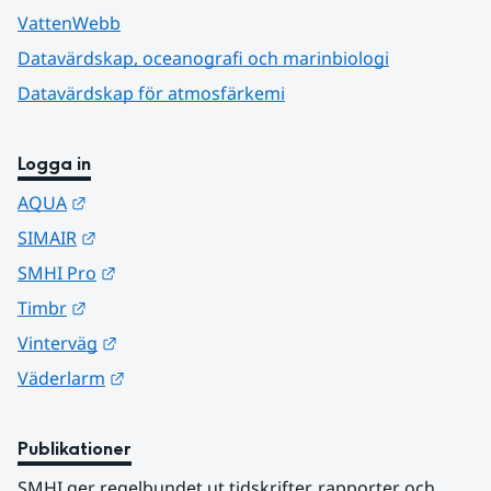
VattenWebb
Datavärdskap, oceanografi och marinbiologi
Datavärdskap för atmosfärkemi
Logga in
Länk till annan webbplats.
AQUA
Länk till annan webbplats.
SIMAIR
Länk till annan webbplats.
SMHI Pro
Länk till annan webbplats.
Timbr
Länk till annan webbplats.
Vinterväg
Länk till annan webbplats.
Väderlarm
Publikationer
SMHI ger regelbundet ut tidskrifter, rapporter och 