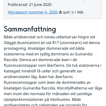
Publicerad
:
21 June 2020
Pdf, 5.1 MB.
Algrapport nummer 6, 2020
(pdf, 5.1 MB)
Sammanfattning
Både artdiversitet och totala cellantal var högre vid 
Släggö (kuststation) än vid Å17 (utomskärs) vid denna 
provtagning. Kiselalger dominerade vid båda 
stationerna med en tydlig dominans av Guinardia 
flaccida. Denna art dominerade även i de 
fluorescenstoppar som återfanns. De två stationerna i 
Kattegatt innehöll få celler och generellt var 
artdiversiteten låg. Även här återfanns 
fluorescenstoppar som även de dominerades av 
kiselalgen Guinardia flaccida. Klorofyllhalterna var låga 
men inom det normala för månaden vid samtliga 
växtplanktonstationer på Västkusten. Både 
artdiversiteten och cellantalen var normala för 