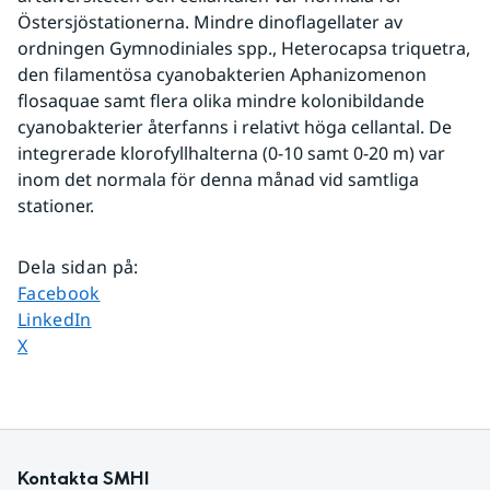
Östersjöstationerna. Mindre dinoflagellater av 
ordningen Gymnodiniales spp., Heterocapsa triquetra, 
den filamentösa cyanobakterien Aphanizomenon 
flosaquae samt flera olika mindre kolonibildande 
cyanobakterier återfanns i relativt höga cellantal. De 
integrerade klorofyllhalterna (0-10 samt 0-20 m) var 
inom det normala för denna månad vid samtliga 
stationer.
Dela sidan på
:
Dela sidan på
Facebook
Dela sidan på
LinkedIn
Dela sidan på
X
Kontakta SMHI