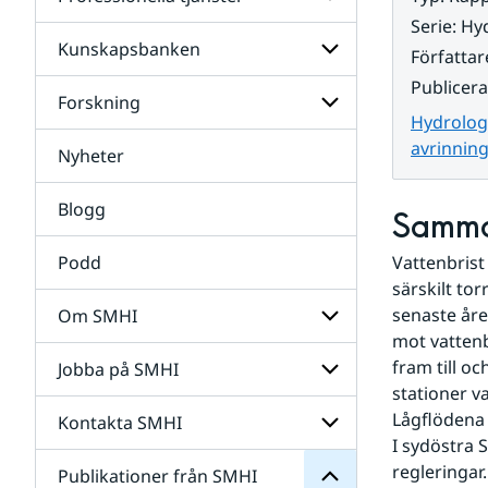
Undersidor
för
Serie
:
Hyd
Data
Kunskapsbanken
Undersidor
Författar
för
Publicer
Professionella
Forskning
Undersidor
tjänster
Hydrolog
för
Kunskapsbanken
avrinnin
Nyheter
Undersidor
för
Forskning
Blogg
Samma
Podd
Vattenbrist
särskilt to
senaste åre
Om SMHI
SMHI
mot vattenb
från
fram till o
Jobba på SMHI
Undersidor
Publikationer
för
stationer v
för
Om
Undersidor
Lågflödena 
Kontakta SMHI
Undersidor
SMHI
för
I sydöstra S
Jobba
regleringar.
Publikationer från SMHI
Undersidor
på