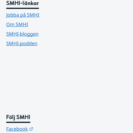
SMHI-länkar
Jobba på SMHI
Om SMHI
SMHI-bloggen
SMHI-podden
Följ SMHI
Länk till annan webbplats.
Facebook