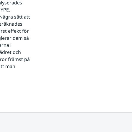
lyserades 
YPE. 
ågra sätt att 
beräknades 
t effekt för 
glerar dem så 
rna i 
ädret och 
ror främst på 
tt man 