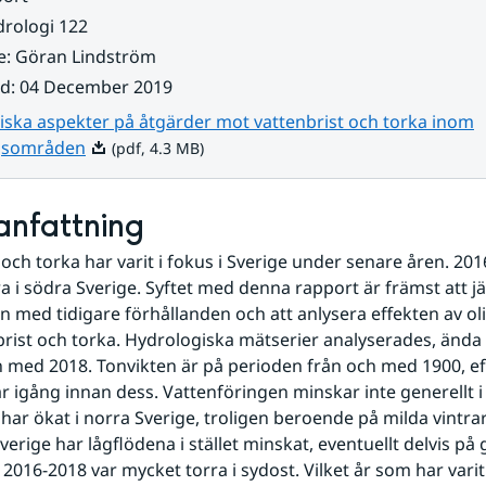
rologi 122
e
:
Göran Lindström
ad
:
04 December 2019
iska aspekter på åtgärder mot vattenbrist och torka inom
Pdf, 4.3 MB.
gsområden
(pdf, 4.3 MB)
nfattning
 och torka har varit i fokus i Sverige under senare åren. 201
rra i södra Sverige. Syftet med denna rapport är främst att j
n med tidigare förhållanden och att anlysera effekten av oli
rist och torka. Hydrologiska mätserier analyserades, ända
ch med 2018. Tonvikten är på perioden från och med 1900, ef
ar igång innan dess. Vattenföringen minskar inte generellt i 
har ökat i norra Sverige, troligen beroende på milda vintrar 
verige har lågflödena i stället minskat, eventuellt delvis på 
 2016-2018 var mycket torra i sydost. Vilket år som har varit