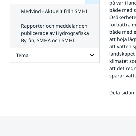
på var i la
för
SMHI
Kontakta
både med s
Medvind - Aktuellt från SMHI
SMHI
Osäkerheten
förbättra m
Rapporter och meddelanden
både med en
publicerade av Hydrografiska
att höja lå
Byrån, SMHA och SMHI
att vatten 
landskapet 
Tema
klimatet so
att det reg
Undersidor
sparar vatte
för
Tema
Dela sidan