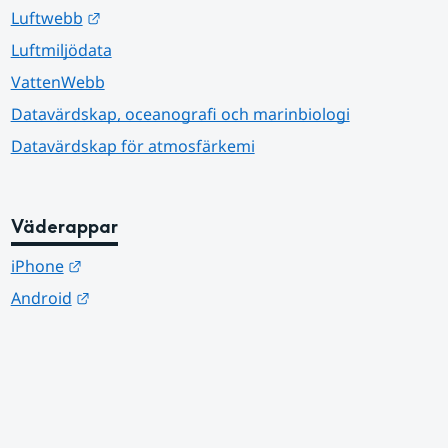
Länk till annan webbplats.
Luftwebb
Luftmiljödata
VattenWebb
Datavärdskap, oceanografi och marinbiologi
Datavärdskap för atmosfärkemi
Väderappar
Länk till annan webbplats.
iPhone
Länk till annan webbplats.
Android