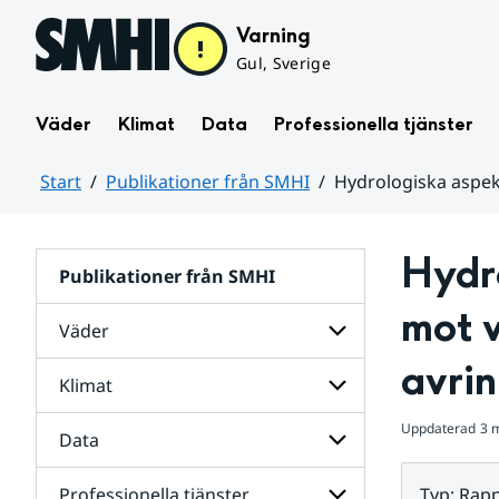
Hoppa till sidans innehåll
Varning
Gul, Sverige
Väder
Klimat
Data
Professionella tjänster
Start
Publikationer från SMHI
Hydrologiska aspek
Huvudinnehåll
Hydro
Publikationer från SMHI
mot v
Väder
avri
Klimat
Undersidor
för
Väder
Uppdaterad
3 
Data
Undersidor
för
Klimat
Professionella tjänster
Typ
:
Rapp