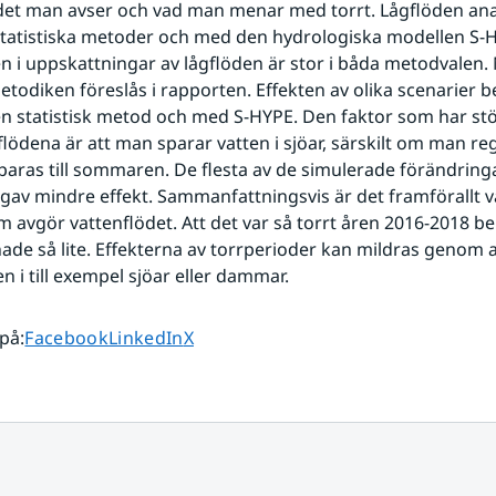
ndet man avser och vad man menar med torrt. Lågflöden ana
tatistiska metoder och med den hydrologiska modellen S-H
 i uppskattningar av lågflöden är stor i båda metodvalen. N
etodiken föreslås i rapporten. Effekten av olika scenarier 
 statistisk metod och med S-HYPE. Den faktor som har störs
gflödena är att man sparar vatten i sjöar, särskilt om man re
sparas till sommaren. De flesta av de simulerade förändringa
gav mindre effekt. Sammanfattningsvis är det framförallt v
m avgör vattenflödet. Att det var så torrt åren 2016-2018 be
nade så lite. Effekterna av torrperioder kan mildras genom a
n i till exempel sjöar eller dammar.
Dela sidan på
Dela sidan på
Dela sidan på
 på
:
Facebook
LinkedIn
X