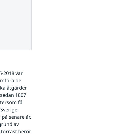
6-2018 var 
ämföra de 
ka åtgärder 
 sedan 1807 
tersom få 
Sverige. 
på senare år. 
grund av 
 torrast beror 