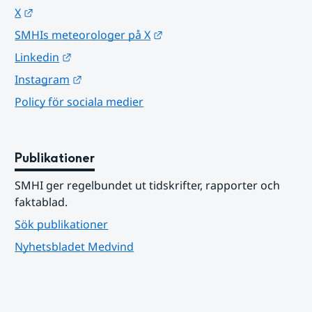
Länk till annan webbplats.
X
Länk till annan webbplats.
SMHIs meteorologer på X
Länk till annan webbplats.
Linkedin
Länk till annan webbplats.
Instagram
Policy för sociala medier
Publikationer
SMHI ger regelbundet ut tidskrifter, rapporter och 
faktablad.
Sök publikationer
Nyhetsbladet Medvind