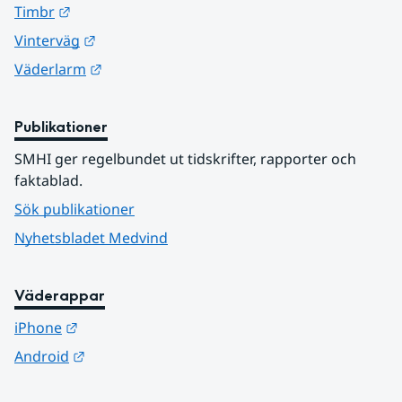
Länk till annan webbplats.
Timbr
Länk till annan webbplats.
Vinterväg
Länk till annan webbplats.
Väderlarm
Publikationer
SMHI ger regelbundet ut tidskrifter, rapporter och 
faktablad.
Sök publikationer
Nyhetsbladet Medvind
Väderappar
Länk till annan webbplats.
iPhone
Länk till annan webbplats.
Android