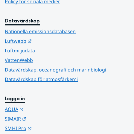
Policy för sociala medier
Datavärdskap
Nationella emissionsdatabasen
Länk till annan webbplats.
Luftwebb
Luftmiljödata
VattenWebb
Datavärdskap, oceanografi och marinbiologi
Datavärdskap för atmosfärkemi
Logga in
Länk till annan webbplats.
AQUA
Länk till annan webbplats.
SIMAIR
Länk till annan webbplats.
SMHI Pro