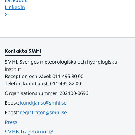
Facebook
Dela sidan på
LinkedIn
Dela sidan på
X
Kontakta SMHI
SMHI, Sveriges meteorologiska och hydrologiska 
institut
Reception och växel: 011-495 80 00
Telefon kundtjänst: 011-495 82 00
Organisationsnummer: 202100-0696
Epost: 
kundtjanst@smhi.se
Epost: 
registrator@smhi.se
Press
Länk till annan webbplats.
SMHIs frågeforum