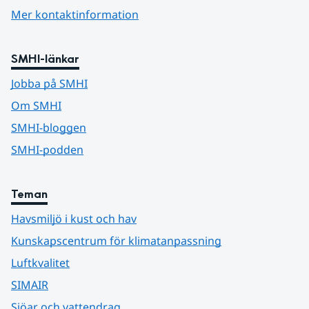
Mer kontaktinformation
SMHI-länkar
Jobba på SMHI
Om SMHI
SMHI-bloggen
SMHI-podden
Teman
Havsmiljö i kust och hav
Kunskapscentrum för klimatanpassning
Luftkvalitet
SIMAIR
Sjöar och vattendrag