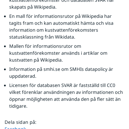
kustvattenförekomster och databasen SVAR har 
skapats på Wikipedia.
En mall för informationsrutor på Wikipedia har 
tagits fram och kan automatiskt hämta och visa 
information om kustvattenförekomsters 
statusklassning från Wikidata.
Mallen för informationsrutor om 
kustvattenförekomster används i artiklar om 
kustvatten på Wikipedia.
Information på smhi.se om SMHIs datapolicy är 
uppdaterad.
Licensen för databasen SVAR är fastställd till CC0 
vilket förenklar användningen av informationen och 
öppnar möjligheten att använda den på fler sätt än 
tidigare.
Dela sidan på
:
Dela sidan på