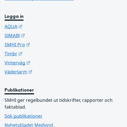
Logga in
Länk till annan webbplats.
AQUA
Länk till annan webbplats.
SIMAIR
Länk till annan webbplats.
SMHI Pro
Länk till annan webbplats.
Timbr
Länk till annan webbplats.
Vinterväg
Länk till annan webbplats.
Väderlarm
Publikationer
SMHI ger regelbundet ut tidskrifter, rapporter och 
faktablad.
Sök publikationer
Nyhetsbladet Medvind