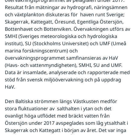
övervakningsprogrammet av pelagialen under 2017. 
Resultat från mätningar av hydrografi, näringsämnen 
och växtplankton diskuteras för  haven runt Sverige; 
Skagerrak, Kattegatt, Öresund, Egentliga Östersjön, 
Bottenhavet och Bottenviken. Övervakningen utförs av 
SMHI (Sveriges meteorologiska och hydrologiska 
institut), SU (Stockholms Universitet) och UMF (Umeå 
marina forskningscentrum) och 
övervakningsprogrammet samfinansieras av HaV 
(Havs- och vattenmyndigheten), SMHI, SU and UMF. 
Data är insamlade, analyserade och rapporterade med 
stöd från svensk miljöövervakning och på uppdrag 
HaV.
Den Baltiska strömmen längs Västkusten medför 
stora fluktuationer av  salthalten i ytan och det 
ovanligt höga utflödet med bräckt vatten från 
Östersjön under 2017 avspeglades som låg ytsalthalt i 
Skagerrak och Kattegatt i början av året. Det var inga 