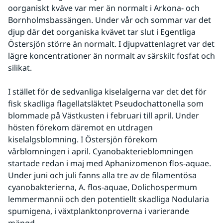
oorganiskt kväve var mer än normalt i Arkona- och 
Bornholmsbassängen. Under vår och sommar var det 
djup där det oorganiska kvävet tar slut i Egentliga 
Östersjön större än normalt. I djupvattenlagret var det 
lägre koncentrationer än normalt av särskilt fosfat och 
silikat.
I stället för de sedvanliga kiselalgerna var det det för 
fisk skadliga flagellatsläktet Pseudochattonella som 
blommade på Västkusten i februari till april. Under 
hösten förekom däremot en utdragen 
kiselalgsblomning. I Östersjön förekom 
vårblomningen i april. Cyanobakterieblomningen 
startade redan i maj med Aphanizomenon flos-aquae. 
Under juni och juli fanns alla tre av de filamentösa 
cyanobakterierna, A. flos-aquae, Dolichospermum 
lemmermannii och den potentiellt skadliga Nodularia 
spumigena, i växtplanktonproverna i varierande 