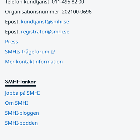
Telefon kundtjänst: 011-495 82 00
Organisationsnummer: 202100-0696
Epost: 
kundtjanst@smhi.se
Epost: 
registrator@smhi.se
Press
Länk till annan webbplats.
SMHIs frågeforum
Mer kontaktinformation
SMHI-länkar
Jobba på SMHI
Om SMHI
SMHI-bloggen
SMHI-podden