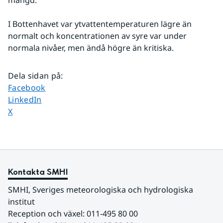
mängd.
I Bottenhavet var ytvattentemperaturen lägre än 
normalt och koncentrationen av syre var under 
normala nivåer, men ändå högre än kritiska.
Dela sidan på
:
Dela sidan på
Facebook
Dela sidan på
LinkedIn
Dela sidan på
X
Kontakta SMHI
SMHI, Sveriges meteorologiska och hydrologiska 
institut
Reception och växel: 011-495 80 00