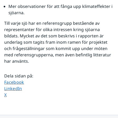
Mer observationer för att fånga upp klimateffekter i 
sjöarna.
Till varje sjö har en referensgrupp bestående av 
representanter för olika intressen kring sjöarna 
bildats. Mycket av det som beskrivs i rapporten är 
underlag som tagits fram inom ramen för projektet 
och frågeställningar som kommit upp under möten 
med referensgrupperna, men även befintlig litteratur 
har använts.
Dela sidan på
:
Dela sidan på
Facebook
Dela sidan på
LinkedIn
Dela sidan på
X