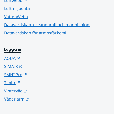
Länk till annan webbplats.
Luftwebb
Luftmiljödata
VattenWebb
Datavärdskap, oceanografi och marinbiologi
Datavärdskap för atmosfärkemi
Logga in
Länk till annan webbplats.
AQUA
Länk till annan webbplats.
SIMAIR
Länk till annan webbplats.
SMHI Pro
Länk till annan webbplats.
Timbr
Länk till annan webbplats.
Vinterväg
Länk till annan webbplats.
Väderlarm