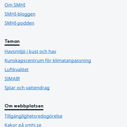
Om SMHI
SMHI-bloggen
SMHI-podden
Teman
Havsmiljö i kust och hav
Kunskapscentrum för klimatanpassning
Luftkvalitet
SIMAIR
Sjöar och vattendrag
Om webbplatsen
Tillgänglighetsredogörelse
Kakor på smhi.se