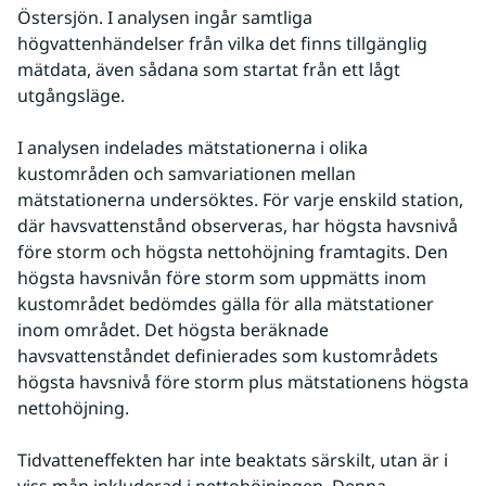
Östersjön. I analysen ingår samtliga 
högvattenhändelser från vilka det finns tillgänglig 
mätdata, även sådana som startat från ett lågt 
utgångsläge.
I analysen indelades mätstationerna i olika 
kustområden och samvariationen mellan 
mätstationerna undersöktes. För varje enskild station, 
där havsvattenstånd observeras, har högsta havsnivå 
före storm och högsta nettohöjning framtagits. Den 
högsta havsnivån före storm som uppmätts inom 
kustområdet bedömdes gälla för alla mätstationer 
inom området. Det högsta beräknade 
havsvattenståndet definierades som kustområdets 
högsta havsnivå före storm plus mätstationens högsta 
nettohöjning.
Tidvatteneffekten har inte beaktats särskilt, utan är i 