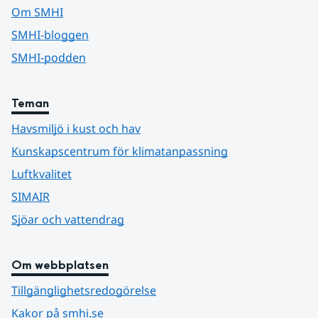
Om SMHI
SMHI-bloggen
SMHI-podden
Teman
Havsmiljö i kust och hav
Kunskapscentrum för klimatanpassning
Luftkvalitet
SIMAIR
Sjöar och vattendrag
Om webbplatsen
Tillgänglighetsredogörelse
Kakor på smhi.se