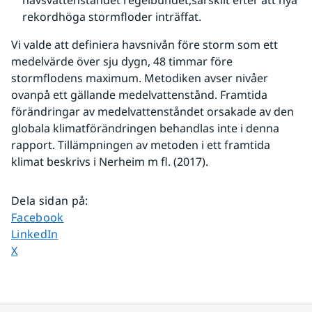
havsvattenståndet regelbundet,särskilt efter att nya 
rekordhöga stormfloder inträffat.
Vi valde att definiera havsnivån före storm som ett 
medelvärde över sju dygn, 48 timmar före 
stormflodens maximum. Metodiken avser nivåer 
ovanpå ett gällande medelvattenstånd. Framtida 
förändringar av medelvattenståndet orsakade av den 
globala klimatförändringen behandlas inte i denna 
rapport. Tillämpningen av metoden i ett framtida 
klimat beskrivs i Nerheim m fl. (2017).
Dela sidan på
:
Dela sidan på
Facebook
Dela sidan på
LinkedIn
Dela sidan på
X