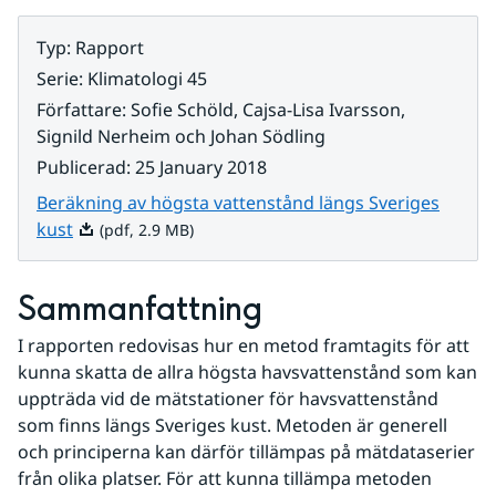
Typ
:
Rapport
Serie
:
Klimatologi 45
Författare
:
Sofie Schöld, Cajsa-Lisa Ivarsson,
Signild Nerheim och Johan Södling
Publicerad
:
25 January 2018
Beräkning av högsta vattenstånd längs Sveriges
Pdf, 2.9 MB.
kust
(pdf, 2.9 MB)
Sammanfattning
I rapporten redovisas hur en metod framtagits för att 
kunna skatta de allra högsta havsvattenstånd som kan 
uppträda vid de mätstationer för havsvattenstånd 
som finns längs Sveriges kust. Metoden är generell 
och principerna kan därför tillämpas på mätdataserier 
från olika platser. För att kunna tillämpa metoden 