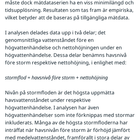
måste dock mätdataserien ha en viss minimilängd och 
tidsupplösning. Resultaten som tas fram är empiriska, 
vilket betyder att de baseras på tillgängliga mätdata.
I analysen delades data upp i två delar; det 
genomsnittliga vattenståndet före en 
högvattenhändelse och nettohöjningen under en 
högvattenhändelse. Dessa delar benämns havsnivå 
före storm respektive nettohöjning, i enlighet med:
stormflod = havsnivå före storm + nettohöjning
Nivån på stormfloden är det högsta uppmätta 
havsvattenståndet under respektive 
högvattenhändelse. I analysen har även 
högvattenhändelser som inte förknippas med stormar 
inkluderats. Många av de högsta stormfloderna har 
inträffat när havsnivån före storm är förhöjd jämfört 
med medelvattenståndet, framförallt i stora delar av 