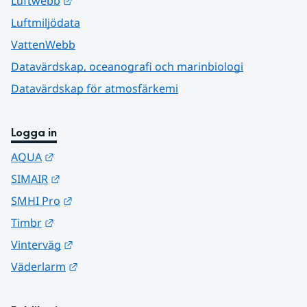
Länk till annan webbplats.
Luftwebb
Luftmiljödata
VattenWebb
Datavärdskap, oceanografi och marinbiologi
Datavärdskap för atmosfärkemi
Logga in
Länk till annan webbplats.
AQUA
Länk till annan webbplats.
SIMAIR
Länk till annan webbplats.
SMHI Pro
Länk till annan webbplats.
Timbr
Länk till annan webbplats.
Vinterväg
Länk till annan webbplats.
Väderlarm