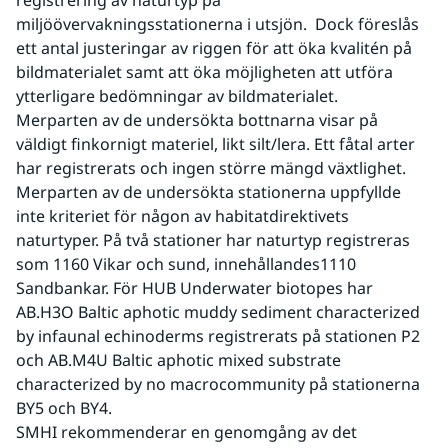
registrering av naturtyp på 
miljöövervakningsstationerna i utsjön.  Dock föreslås 
ett antal justeringar av riggen för att öka kvalitén på 
bildmaterialet samt att öka möjligheten att utföra 
ytterligare bedömningar av bildmaterialet.  
Merparten av de undersökta bottnarna visar på 
väldigt finkornigt materiel, likt silt/lera. Ett fåtal arter 
har registrerats och ingen större mängd växtlighet. 
Merparten av de undersökta stationerna uppfyllde 
inte kriteriet för någon av habitatdirektivets 
naturtyper. På två stationer har naturtyp registreras 
som 1160 Vikar och sund, innehållandes1110 
Sandbankar. För HUB Underwater biotopes har 
AB.H3O Baltic aphotic muddy sediment characterized 
by infaunal echinoderms registrerats på stationen P2 
och AB.M4U Baltic aphotic mixed substrate 
characterized by no macrocommunity på stationerna 
BY5 och BY4.  
SMHI rekommenderar en genomgång av det 