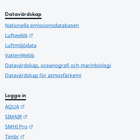
Datavärdskap
Nationella emissionsdatabasen
Länk till annan webbplats.
Luftwebb
Luftmiljödata
VattenWebb
Datavärdskap, oceanografi och marinbiologi
Datavärdskap för atmosfärkemi
Logga in
Länk till annan webbplats.
AQUA
Länk till annan webbplats.
SIMAIR
Länk till annan webbplats.
SMHI Pro
Länk till annan webbplats.
Timbr