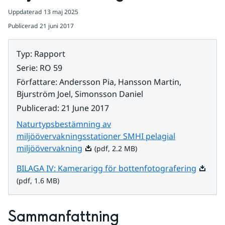
Uppdaterad
13 maj 2025
Publicerad
21 juni 2017
Typ
:
Rapport
Serie
:
RO 59
Författare
:
Andersson Pia, Hansson Martin,
Bjurström Joel, Simonsson Daniel
Publicerad
:
21 June 2017
Naturtypsbestämning av
miljöövervakningsstationer SMHI pelagial
Pdf, 2.2 MB.
miljöövervakning
(pdf, 2.2 MB)
Pdf, 1.
BILAGA IV: Kamerarigg för bottenfotografering
(pdf, 1.6 MB)
Sammanfattning