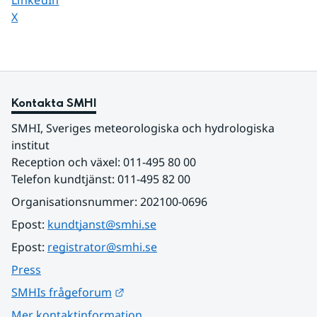
LinkedIn
Dela sidan på
X
Kontakta SMHI
SMHI, Sveriges meteorologiska och hydrologiska 
institut
Reception och växel: 011-495 80 00
Telefon kundtjänst: 011-495 82 00
Organisationsnummer: 202100-0696
Epost: 
kundtjanst@smhi.se
Epost: 
registrator@smhi.se
Press
Länk till annan webbplats.
SMHIs frågeforum
Mer kontaktinformation