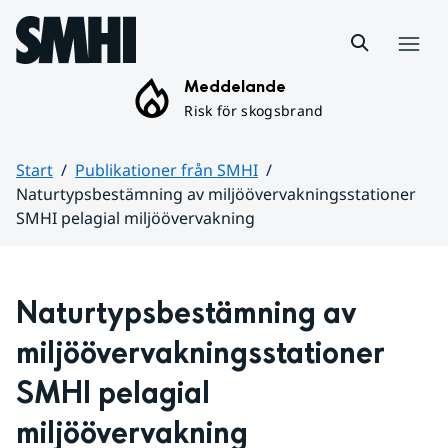
Hoppa till sidans innehåll
Meny
Meddelande
Risk för skogsbrand
Start
Publikationer från SMHI
Naturtypsbestämning av miljöövervakningsstationer
SMHI pelagial miljöövervakning
Huvudinnehåll
Naturtypsbestämning av 
miljöövervakningsstationer 
SMHI pelagial 
miljöövervakning