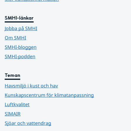
SMHI-länkar
Jobba på SMHI
Om SMHI
SMHI-bloggen
SMHI-podden
Teman
Havsmiljö i kust och hav
Kunskapscentrum för klimatanpassning
Luftkvalitet
SIMAIR
Sjöar och vattendrag