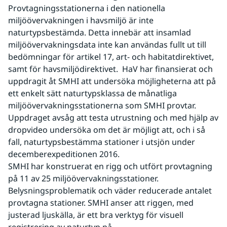
Provtagningsstationerna i den nationella 
miljöövervakningen i havsmiljö är inte 
naturtypsbestämda. Detta innebär att insamlad 
miljöövervakningsdata inte kan användas fullt ut till 
bedömningar för artikel 17, art- och habitatdirektivet, 
samt för havsmiljödirektivet.  HaV har finansierat och 
uppdragit åt SMHI att undersöka möjligheterna att på 
ett enkelt sätt naturtypsklassa de månatliga 
miljöövervakningsstationerna som SMHI provtar. 
Uppdraget avsåg att testa utrustning och med hjälp av 
dropvideo undersöka om det är möjligt att, och i så 
fall, naturtypsbestämma stationer i utsjön under 
decemberexpeditionen 2016. 
SMHI har konstruerat en rigg och utfört provtagning 
på 11 av 25 miljöövervakningsstationer. 
Belysningsproblematik och väder reducerade antalet 
provtagna stationer. SMHI anser att riggen, med 
justerad ljuskälla, är ett bra verktyg för visuell 