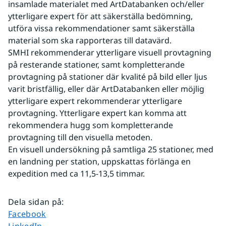
insamlade materialet med ArtDatabanken och/eller 
ytterligare expert för att säkerställa bedömning, 
utföra vissa rekommendationer samt säkerställa 
material som ska rapporteras till datavärd.
SMHI rekommenderar ytterligare visuell provtagning 
på resterande stationer, samt kompletterande 
provtagning på stationer där kvalité på bild eller ljus 
varit bristfällig, eller där ArtDatabanken eller möjlig 
ytterligare expert rekommenderar ytterligare 
provtagning. Ytterligare expert kan komma att 
rekommendera hugg som kompletterande 
provtagning till den visuella metoden.
En visuell undersökning på samtliga 25 stationer, med 
en landning per station, uppskattas förlänga en 
expedition med ca 11,5-13,5 timmar. 
Dela sidan på
:
Dela sidan på
Facebook
Dela sidan på