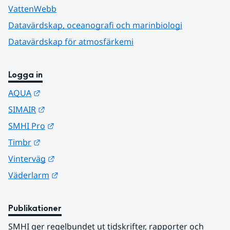
VattenWebb
Datavärdskap, oceanografi och marinbiologi
Datavärdskap för atmosfärkemi
Logga in
Länk till annan webbplats.
AQUA
Länk till annan webbplats.
SIMAIR
Länk till annan webbplats.
SMHI Pro
Länk till annan webbplats.
Timbr
Länk till annan webbplats.
Vinterväg
Länk till annan webbplats.
Väderlarm
Publikationer
SMHI ger regelbundet ut tidskrifter, rapporter och 