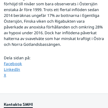
förhöjd till nivåer som bara observerats i Östersjön 
enstaka år före 1999. Trots ett flertal inflöden sedan 
2014 beräknas ungefär 17% av bottnarna i Egentliga 
Östersjön, Finska viken och Rigabukten vara 
påverkade av anoxiska förhållanden och omkring 28% 
av hypoxi under 2016. Dock har inflödena påverkat 
halterna av svavelväte som har minskat kraftigt i Östra 
och Norra Gotlandsbassängen.
Dela sidan på
:
Dela sidan på
Facebook
Dela sidan på
LinkedIn
Dela sidan på
X
Kontakta SMHI