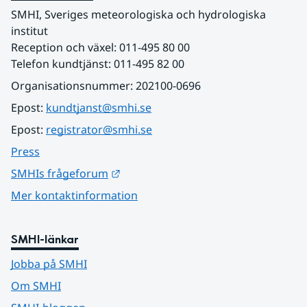
SMHI, Sveriges meteorologiska och hydrologiska 
institut
Reception och växel: 011-495 80 00
Telefon kundtjänst: 011-495 82 00
Organisationsnummer: 202100-0696
Epost: 
kundtjanst@smhi.se
Epost: 
registrator@smhi.se
Press
Länk till annan webbplats.
SMHIs frågeforum
Mer kontaktinformation
SMHI-länkar
Jobba på SMHI
Om SMHI