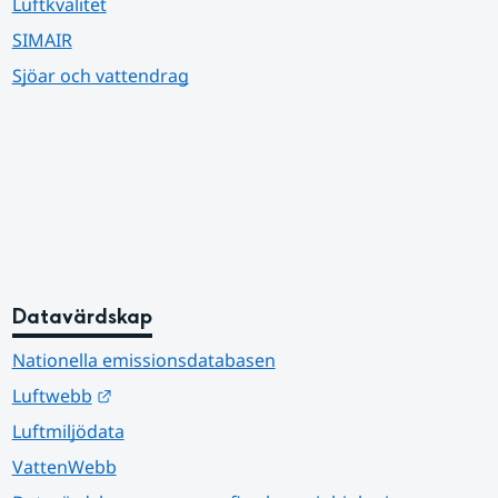
Luftkvalitet
SIMAIR
Sjöar och vattendrag
Datavärdskap
Nationella emissionsdatabasen
Länk till annan webbplats.
Luftwebb
Luftmiljödata
VattenWebb