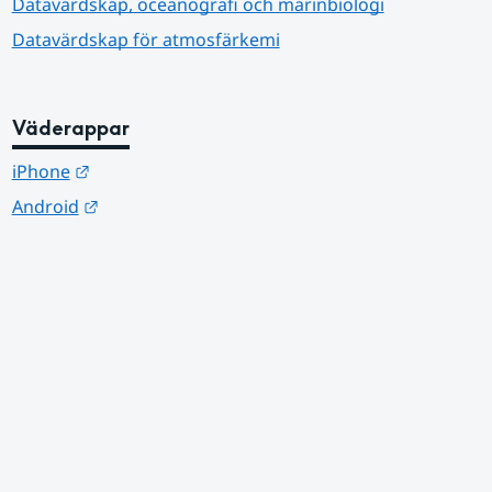
Datavärdskap, oceanografi och marinbiologi
Datavärdskap för atmosfärkemi
Väderappar
Länk till annan webbplats.
iPhone
Länk till annan webbplats.
Android