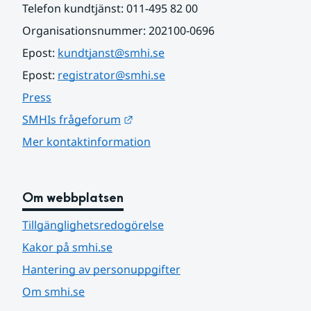
Telefon kundtjänst: 011-495 82 00
Organisationsnummer: 202100-0696
Epost: 
kundtjanst@smhi.se
Epost: 
registrator@smhi.se
Press
Länk till annan webbplats.
SMHIs frågeforum
Mer kontaktinformation
Om webbplatsen
Tillgänglighetsredogörelse
Kakor på smhi.se
Hantering av personuppgifter
Om smhi.se