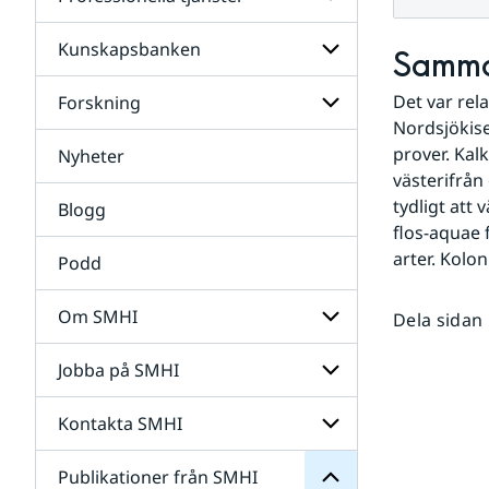
Undersidor
för
Data
Kunskapsbanken
Undersidor
Samma
för
Professionella
Det var rela
Forskning
Undersidor
tjänster
för
Nordsjökise
Kunskapsbanken
prover. Kal
Nyheter
Undersidor
för
västerifrån
Forskning
tydligt att
Blogg
flos-aquae 
arter. Kolo
Podd
Om SMHI
Dela sidan
SMHI
från
Jobba på SMHI
Undersidor
Publikationer
för
för
Om
Undersidor
Kontakta SMHI
Undersidor
SMHI
för
Jobba
Publikationer från SMHI
Undersidor
på