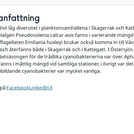
nfattning
tivt låg diversitet i planktonsamhällena i Skagerrak och Katt
lalgen Pseudosolenia calcar-avis fanns i varierande mängd i
kflagellaten Emiliania huxleyi brukar också komma in till Väs
 och återfanns både i Skagerrak och i Kattegatt. I Östersjön 
 växtsäsongen för de trådlika cyanobakterierna var över. A
fanns i måttlig mängd vid samtliga stationer, i övrigt var de
nibildande cyanobakterier var mycket vanliga.
Dela sidan på
Dela sidan på
Dela sidan på
 på
:
Facebook
LinkedIn
X