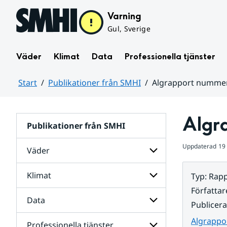
Hoppa till sidans innehåll
Varning
Gul, Sverige
Väder
Klimat
Data
Professionella tjänster
Start
Publikationer från SMHI
Algrapport nummer
Huvudinnehåll
Algr
Publikationer från SMHI
Uppdaterad
19
Väder
Klimat
Typ
:
Rapp
Undersidor
för
Författar
Väder
Data
Undersidor
Publicer
för
Klimat
Algrappo
Professionella tjänster