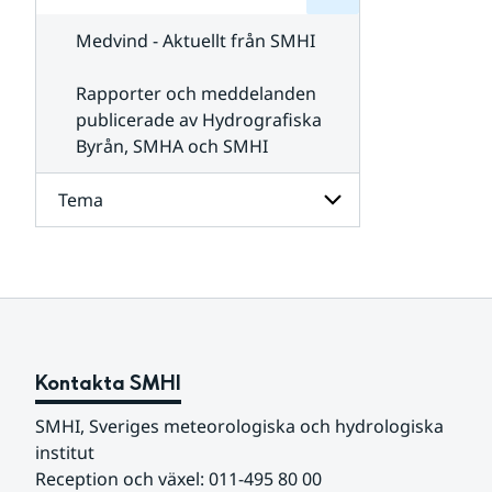
för
SMHI
Kontakta
Medvind - Aktuellt från SMHI
SMHI
Rapporter och meddelanden
publicerade av Hydrografiska
Byrån, SMHA och SMHI
Tema
Undersidor
för
Tema
Kontakta SMHI
SMHI, Sveriges meteorologiska och hydrologiska 
institut
Reception och växel: 011-495 80 00