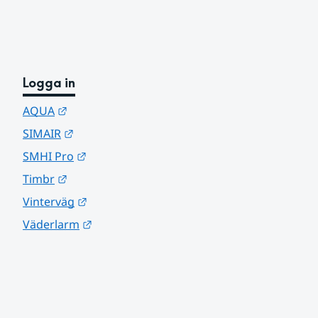
Logga in
Länk till annan webbplats.
AQUA
Länk till annan webbplats.
SIMAIR
Länk till annan webbplats.
SMHI Pro
Länk till annan webbplats.
Timbr
Länk till annan webbplats.
Vinterväg
Länk till annan webbplats.
Väderlarm