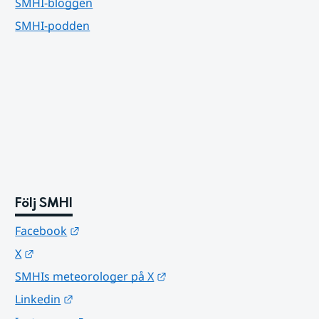
SMHI-bloggen
SMHI-podden
Följ SMHI
Länk till annan webbplats.
Facebook
Länk till annan webbplats.
X
Länk till annan webbplats.
SMHIs meteorologer på X
Länk till annan webbplats.
Linkedin