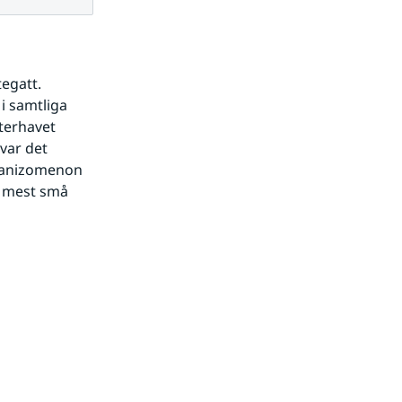
egatt. 
 samtliga 
terhavet 
var det 
phanizomenon 
t mest små 