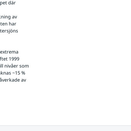
pet där 
ning av 
ten har 
tersjöns 
 extrema 
tet 1999 
ll nivåer som 
äknas ~15 % 
åverkade av 