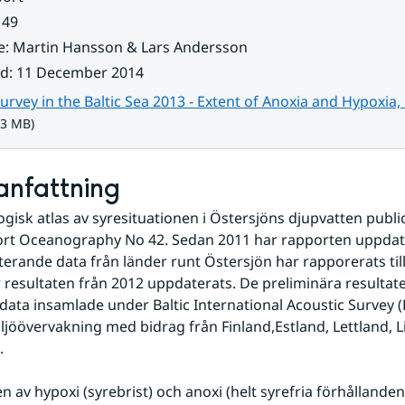
 49
e
:
Martin Hansson & Lars Andersson
ad
:
11 December 2014
rvey in the Baltic Sea 2013 - Extent of Anoxia and Hypoxia,
.3 MB)
nfattning
ogisk atlas av syresituationen i Östersjöns djupvatten public
rt Oceanography No 42. Sedan 2011 har rapporten uppdate
erande data från länder runt Östersjön har rapporerats till 
 resultaten från 2012 uppdaterats. De preliminära resultate
data insamlade under Baltic International Acoustic Survey (
iljöövervakning med bidrag från Finland,Estland, Lettland, L
.
 av hypoxi (syrebrist) och anoxi (helt syrefria förhållanden