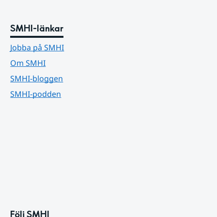
SMHI-länkar
Jobba på SMHI
Om SMHI
SMHI-bloggen
SMHI-podden
Följ SMHI