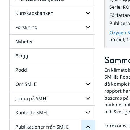
Undersidor
för
Serie
:
RO
Data
Kunskapsbanken
Undersidor
Författar
för
Publicer
Professionella
Forskning
Undersidor
tjänster
Oxygen Su
för
Kunskapsbanken
(pdf, 1
Nyheter
Undersidor
för
Forskning
Blogg
Samma
Podd
En klimatol
SMHIs Repo
då komplett
Om SMHI
SMHI
rapport har
från
baseras på 
Jobba på SMHI
Undersidor
Publikationer
för
nationell m
för
Om
Undersidor
och Sverige
Kontakta SMHI
Undersidor
SMHI
för
Jobba
Förekomsten
Publikationer från SMHI
Undersidor
på