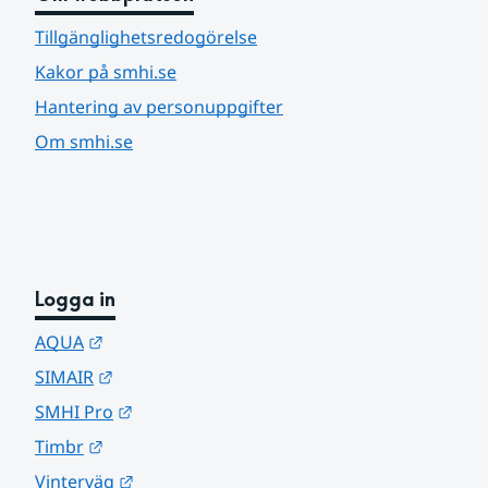
Tillgänglighetsredogörelse
Kakor på smhi.se
Hantering av personuppgifter
Om smhi.se
Logga in
Länk till annan webbplats.
AQUA
Länk till annan webbplats.
SIMAIR
Länk till annan webbplats.
SMHI Pro
Länk till annan webbplats.
Timbr
Länk till annan webbplats.
Vinterväg