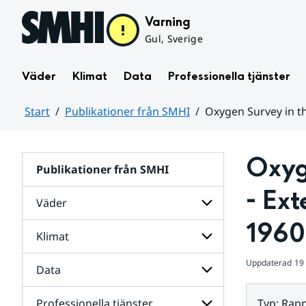
Hoppa till sidans innehåll
Varning
Gul, Sverige
Väder
Klimat
Data
Professionella tjänster
Start
Publikationer från SMHI
Oxygen Survey in th
Huvudinnehåll
Oxyge
Publikationer från SMHI
- Ext
Väder
1960
Klimat
Undersidor
för
Väder
Uppdaterad
19
Data
Undersidor
för
Klimat
Professionella tjänster
Typ
:
Rapp