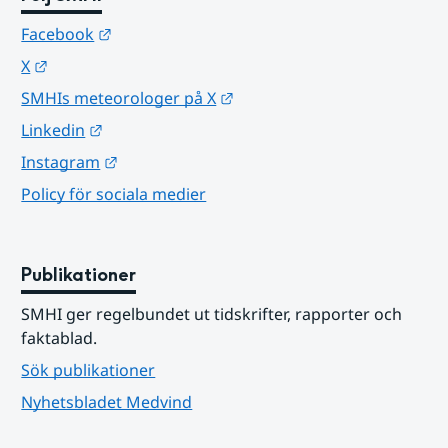
Länk till annan webbplats.
Facebook
Länk till annan webbplats.
X
Länk till annan webbplats.
SMHIs meteorologer på X
Länk till annan webbplats.
Linkedin
Länk till annan webbplats.
Instagram
Policy för sociala medier
Publikationer
SMHI ger regelbundet ut tidskrifter, rapporter och 
faktablad.
Sök publikationer
Nyhetsbladet Medvind