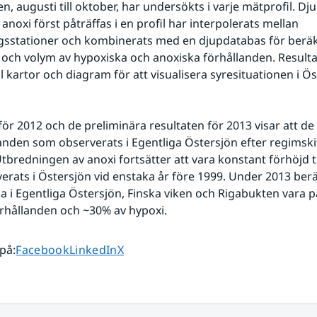
, augusti till oktober, har undersökts i varje mätprofil. Dju
 anoxi först påträffas i en profil har interpolerats mellan 
gsstationer och kombinerats med en djupdatabas för beräk
och volym av hypoxiska och anoxiska förhållanden. Resulta
ll kartor och diagram för att visualisera syresituationen i Ös
för 2012 och de preliminära resultaten för 2013 visar att de
anden som observerats i Egentliga Östersjön efter regimskif
Utbredningen av anoxi fortsätter att vara konstant förhöjd ti
erats i Östersjön vid enstaka år före 1999. Under 2013 ber
a i Egentliga Östersjön, Finska viken och Rigabukten vara p
rhållanden och ~30% av hypoxi.
Dela sidan på
Dela sidan på
Dela sidan på
 på
:
Facebook
LinkedIn
X