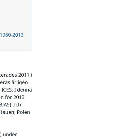
Pdf, 1.3 MB.
 1960-2013
erades 2011 i 
ras årligen 
ICES. I denna 
n för 2013 
BIAS) och 
itauen, Polen 
) under 