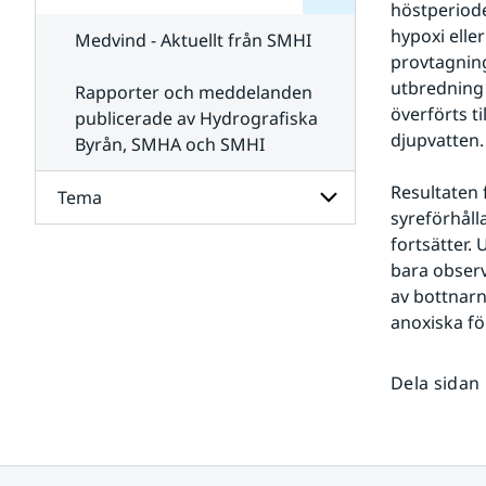
höstperioden
för
SMHI
Kontakta
hypoxi eller
Medvind - Aktuellt från SMHI
SMHI
provtagnin
utbredning 
Rapporter och meddelanden
överförts ti
publicerade av Hydrografiska
djupvatten.
Byrån, SMHA och SMHI
Resultaten 
Tema
syreförhåll
fortsätter. 
Undersidor
bara observ
för
Tema
av bottnarn
anoxiska fö
Dela sidan