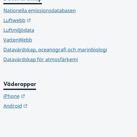
Nationella emissionsdatabasen
Länk till annan webbplats.
Luftwebb
Luftmiljödata
VattenWebb
Datavärdskap, oceanografi och marinbiologi
Datavärdskap för atmosfärkemi
Väderappar
Länk till annan webbplats.
iPhone
Länk till annan webbplats.
Android