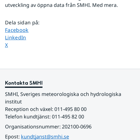
utveckling av öppna data från SMHI. Med mera.
Dela sidan på
:
Dela sidan på
Facebook
Dela sidan på
LinkedIn
Dela sidan på
X
Kontakta SMHI
SMHI, Sveriges meteorologiska och hydrologiska 
institut
Reception och växel: 011-495 80 00
Telefon kundtjänst: 011-495 82 00
Organisationsnummer: 202100-0696
Epost: 
kundtjanst@smhi.se