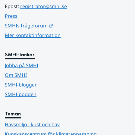
Epost: 
registrator@smhi.se
Press
Länk till annan webbplats.
SMHIs frågeforum
Mer kontaktinformation
SMHI-länkar
Jobba på SMHI
Om SMHI
SMHI-bloggen
SMHI-podden
Teman
Havsmiljö i kust och hav
Kunskapscentrum för klimatanpassning