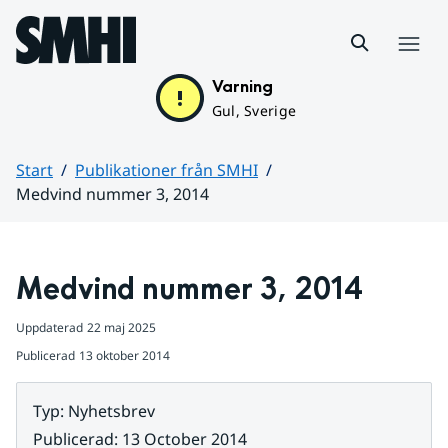
Hoppa till sidans innehåll
Meny
Varning
Gul, Sverige
Start
Publikationer från SMHI
Medvind nummer 3, 2014
Huvudinnehåll
Medvind nummer 3, 2014
Uppdaterad
22 maj 2025
Publicerad
13 oktober 2014
Typ
:
Nyhetsbrev
Publicerad
:
13 October 2014