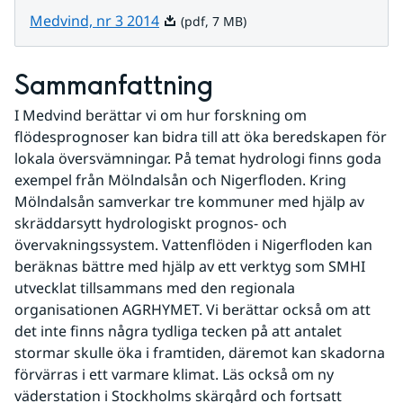
Pdf, 7 MB.
Medvind, nr 3 2014
(pdf, 7 MB)
Sammanfattning
I Medvind berättar vi om hur forskning om 
flödesprognoser kan bidra till att öka beredskapen för 
lokala översvämningar. På temat hydrologi finns goda 
exempel från Mölndalsån och Nigerfloden. Kring 
Mölndalsån samverkar tre kommuner med hjälp av 
skräddarsytt hydrologiskt prognos- och 
övervakningssystem. Vattenflöden i Nigerfloden kan 
beräknas bättre med hjälp av ett verktyg som SMHI 
utvecklat tillsammans med den regionala 
organisationen AGRHYMET. Vi berättar också om att 
det inte finns några tydliga tecken på att antalet 
stormar skulle öka i framtiden, däremot kan skadorna 
förvärras i ett varmare klimat. Läs också om ny 
väderstation i Stockholms skärgård och fortsatt 