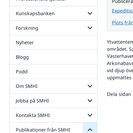
Undersidor
Publicer
för
Data
Expeditio
Kunskapsbanken
Undersidor
för
Plots frå
Professionella
Forskning
Undersidor
tjänster
för
Kunskapsbanken
Ytvattentem
Nyheter
Undersidor
för
området. Sa
Forskning
Västerhavet
Blogg
Arkonabassä
vid djup öve
Podd
uppmättes i
Om SMHI
SMHI
Dela sidan
från
Jobba på SMHI
Undersidor
Publikationer
för
för
Om
Undersidor
Kontakta SMHI
Undersidor
SMHI
för
Jobba
Publikationer från SMHI
Undersidor
på