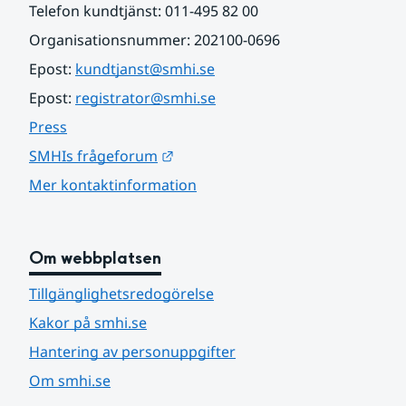
Telefon kundtjänst: 011-495 82 00
Organisationsnummer: 202100-0696
Epost: 
kundtjanst@smhi.se
Epost: 
registrator@smhi.se
Press
Länk till annan webbplats.
SMHIs frågeforum
Mer kontaktinformation
Om webbplatsen
Tillgänglighetsredogörelse
Kakor på smhi.se
Hantering av personuppgifter
Om smhi.se