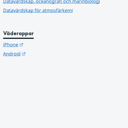
Datavärdskap, oceanografi och marinbiologi
Datavärdskap för atmosfärkemi
Väderappar
Länk till annan webbplats.
iPhone
Länk till annan webbplats.
Android