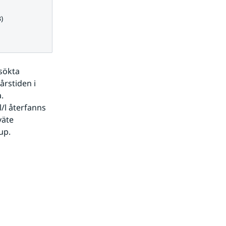
)
ökta 
rstiden i 
 
l återfanns 
äte 
up. 