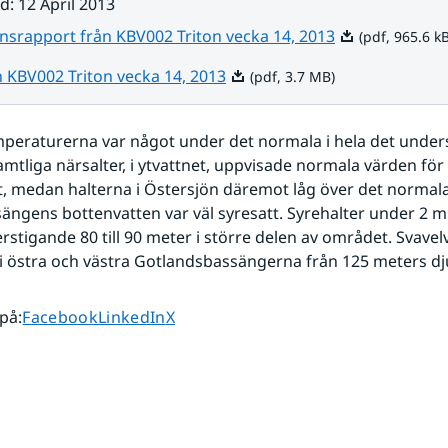
ad
:
12 April 2013
Pdf, 965.6 kB.
nsrapport från KBV002 Triton vecka 14, 2013
(pdf, 965.6 kB
Pdf, 3.7 MB.
n KBV002 Triton vecka 14, 2013
(pdf, 3.7 MB)
peraturerna var något under det normala i hela det unders
mtliga närsalter, i ytvattnet, uppvisade normala värden för å
, medan halterna i Östersjön däremot låg över det normala.
ngens bottenvatten var väl syresatt. Syrehalter under 2 ml/
rstigande 80 till 90 meter i större delen av området. Svavelv
 östra och västra Gotlandsbassängerna från 125 meters dj
Dela sidan på
Dela sidan på
Dela sidan på
 på
:
Facebook
LinkedIn
X