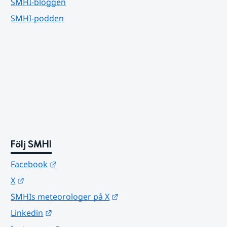
SMHI-bloggen
SMHI-podden
Följ SMHI
Länk till annan webbplats.
Facebook
Länk till annan webbplats.
X
Länk till annan webbplats.
SMHIs meteorologer på X
Länk till annan webbplats.
Linkedin