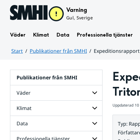
Hoppa till sidans innehåll
Varning
Gul, Sverige
Väder
Klimat
Data
Professionella tjänster
Start
Publikationer från SMHI
Expeditionsrapport
Huvudinnehåll
Expe
Publikationer från SMHI
Trito
Väder
Uppdaterad
10
Klimat
Undersidor
för
Väder
Data
Typ
:
Rapp
Undersidor
för
Författar
Klimat
Professionella tjänster