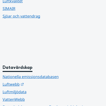
Luftkvalitet
SIMAIR
Sjöar och vattendrag
Datavärdskap
Nationella emissionsdatabasen
Länk till annan webbplats.
Luftwebb
Luftmiljödata
VattenWebb