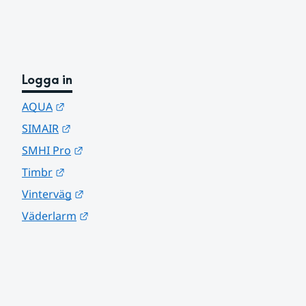
Logga in
Länk till annan webbplats.
AQUA
Länk till annan webbplats.
SIMAIR
Länk till annan webbplats.
SMHI Pro
Länk till annan webbplats.
Timbr
Länk till annan webbplats.
Vinterväg
Länk till annan webbplats.
Väderlarm