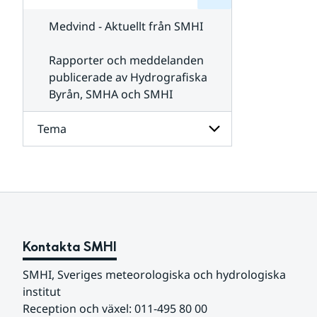
för
SMHI
Kontakta
Medvind - Aktuellt från SMHI
SMHI
Rapporter och meddelanden
publicerade av Hydrografiska
Byrån, SMHA och SMHI
Tema
Undersidor
för
Tema
Kontakta SMHI
SMHI, Sveriges meteorologiska och hydrologiska 
institut
Reception och växel: 011-495 80 00