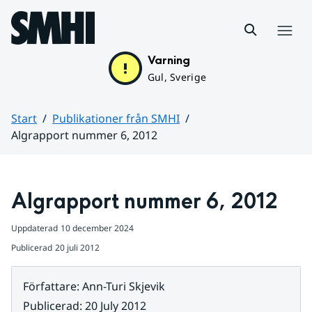
Hoppa till sidans innehåll
Meny
Varning
Gul, Sverige
Start
Publikationer från SMHI
Algrapport nummer 6, 2012
Huvudinnehåll
Algrapport nummer 6, 2012
Uppdaterad
10 december 2024
Publicerad
20 juli 2012
Författare
:
Ann-Turi Skjevik
Publicerad
:
20 July 2012