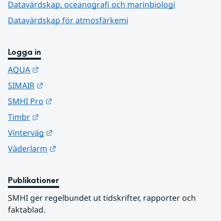
Datavärdskap, oceanografi och marinbiologi
Datavärdskap för atmosfärkemi
Logga in
Länk till annan webbplats.
AQUA
Länk till annan webbplats.
SIMAIR
Länk till annan webbplats.
SMHI Pro
Länk till annan webbplats.
Timbr
Länk till annan webbplats.
Vinterväg
Länk till annan webbplats.
Väderlarm
Publikationer
SMHI ger regelbundet ut tidskrifter, rapporter och 
faktablad.