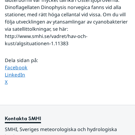
lauterbornii var mycket talrika i Östersjöproverna. 
Dinoflagellaten Dinophysis norvegica fanns vid alla 
stationer, med rätt höga cellantal vid vissa. Om du vill 
följa utvecklingen av ytansamlingar av cyanobakterier 
via satellittolkningar, se här: 
http://www.smhi.se/vadret/hav-och-
kust/algsituationen-1.11383 
Dela sidan på
:
Dela sidan på
Facebook
Dela sidan på
LinkedIn
Dela sidan på
X
Kontakta SMHI
SMHI, Sveriges meteorologiska och hydrologiska 