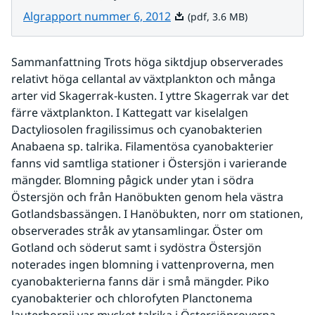
Pdf, 3.6 MB.
Algrapport nummer 6, 2012
(pdf, 3.6 MB)
Sammanfattning Trots höga siktdjup observerades 
relativt höga cellantal av växtplankton och många 
arter vid Skagerrak-kusten. I yttre Skagerrak var det 
färre växtplankton. I Kattegatt var kiselalgen 
Dactyliosolen fragilissimus och cyanobakterien 
Anabaena sp. talrika. Filamentösa cyanobakterier 
fanns vid samtliga stationer i Östersjön i varierande 
mängder. Blomning pågick under ytan i södra 
Östersjön och från Hanöbukten genom hela västra 
Gotlandsbassängen. I Hanöbukten, norr om stationen, 
observerades stråk av ytansamlingar. Öster om 
Gotland och söderut samt i sydöstra Östersjön 
noterades ingen blomning i vattenproverna, men 
cyanobakterierna fanns där i små mängder. Piko 
cyanobakterier och chlorofyten Planctonema 