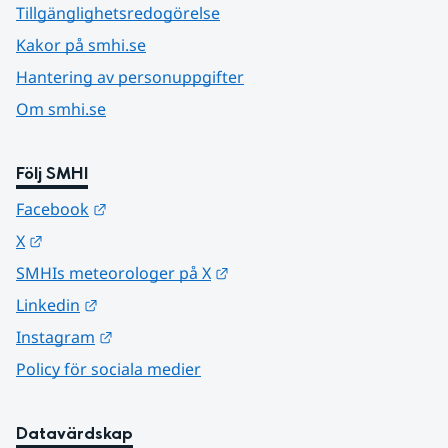
Tillgänglighetsredogörelse
Kakor på smhi.se
Hantering av personuppgifter
Om smhi.se
Följ SMHI
Länk till annan webbplats.
Facebook
Länk till annan webbplats.
X
Länk till annan webbplats.
SMHIs meteorologer på X
Länk till annan webbplats.
Linkedin
Länk till annan webbplats.
Instagram
Policy för sociala medier
Datavärdskap