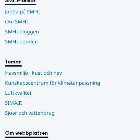
SMHI-länkar
Jobba på SMHI
Om SMHI
SMHI-bloggen
SMHI-podden
Teman
Havsmiljö i kust och hav
Kunskapscentrum för klimatanpassning
Luftkvalitet
SIMAIR
Sjöar och vattendrag
Om webbplatsen