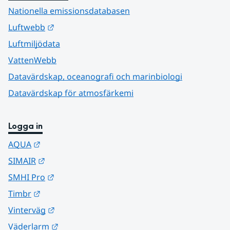
Nationella emissionsdatabasen
Länk till annan webbplats.
Luftwebb
Luftmiljödata
VattenWebb
Datavärdskap, oceanografi och marinbiologi
Datavärdskap för atmosfärkemi
Logga in
Länk till annan webbplats.
AQUA
Länk till annan webbplats.
SIMAIR
Länk till annan webbplats.
SMHI Pro
Länk till annan webbplats.
Timbr
Länk till annan webbplats.
Vinterväg
Länk till annan webbplats.
Väderlarm