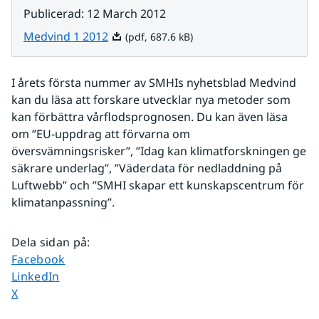
Publicerad
:
12 March 2012
Pdf, 687.6 kB.
Medvind 1 2012
(pdf, 687.6 kB)
I årets första nummer av SMHIs nyhetsblad Medvind 
kan du läsa att forskare utvecklar nya metoder som 
kan förbättra vårflodsprognosen. Du kan även läsa 
om ”EU-uppdrag att förvarna om 
översvämningsrisker”, ”Idag kan klimatforskningen ge 
säkrare underlag”, ”Väderdata för nedladdning på 
Luftwebb” och ”SMHI skapar ett kunskapscentrum för 
klimatanpassning”.
Dela sidan på
:
Dela sidan på
Facebook
Dela sidan på
LinkedIn
Dela sidan på
X