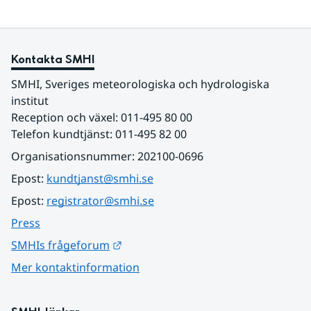
Kontakta SMHI
SMHI, Sveriges meteorologiska och hydrologiska 
institut
Reception och växel: 011-495 80 00
Telefon kundtjänst: 011-495 82 00
Organisationsnummer: 202100-0696
Epost: 
kundtjanst@smhi.se
Epost: 
registrator@smhi.se
Press
Länk till annan webbplats.
SMHIs frågeforum
Mer kontaktinformation