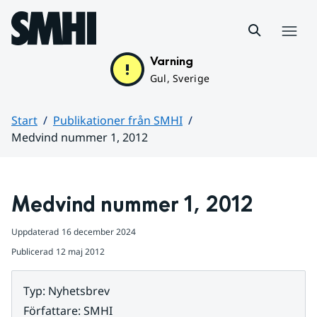
Hoppa till sidans innehåll
Meny
Varning
Gul, Sverige
Start
Publikationer från SMHI
Medvind nummer 1, 2012
Huvudinnehåll
Medvind nummer 1, 2012
Uppdaterad
16 december 2024
Publicerad
12 maj 2012
Typ
:
Nyhetsbrev
Författare
:
SMHI