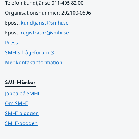
Telefon kundtjänst: 011-495 82 00
Organisationsnummer: 202100-0696
Epost: 
kundtjanst@smhi.se
Epost: 
registrator@smhi.se
Press
Länk till annan webbplats.
SMHIs frågeforum
Mer kontaktinformation
SMHI-länkar
Jobba på SMHI
Om SMHI
SMHI-bloggen
SMHI-podden