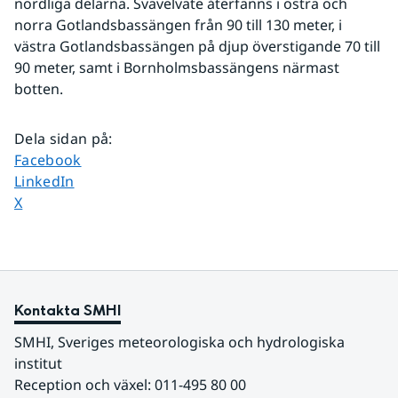
nordliga delarna. Svavelväte återfanns i östra och 
norra Gotlandsbassängen från 90 till 130 meter, i 
västra Gotlandsbassängen på djup överstigande 70 till 
90 meter, samt i Bornholmsbassängens närmast 
botten. 
Dela sidan på
:
Dela sidan på
Facebook
Dela sidan på
LinkedIn
Dela sidan på
X
Kontakta SMHI
SMHI, Sveriges meteorologiska och hydrologiska 
institut
Reception och växel: 011-495 80 00