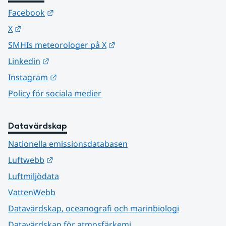
Länk till annan webbplats.
Facebook
Länk till annan webbplats.
X
Länk till annan webbplats.
SMHIs meteorologer på X
Länk till annan webbplats.
Linkedin
Länk till annan webbplats.
Instagram
Policy för sociala medier
Datavärdskap
Nationella emissionsdatabasen
Länk till annan webbplats.
Luftwebb
Luftmiljödata
VattenWebb
Datavärdskap, oceanografi och marinbiologi
Datavärdskap för atmosfärkemi