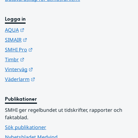
Logga in
Länk till annan webbplats.
AQUA
Länk till annan webbplats.
SIMAIR
Länk till annan webbplats.
SMHI Pro
Länk till annan webbplats.
Timbr
Länk till annan webbplats.
Vinterväg
Länk till annan webbplats.
Väderlarm
Publikationer
SMHI ger regelbundet ut tidskrifter, rapporter och 
faktablad.
Sök publikationer
Nyhetsbladet Medvind