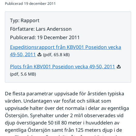
Publicerad
19 december 2011
Typ
:
Rapport
Författare
:
Lars Andersson
Publicerad
:
19 December 2011
Expeditionsrapport från KBV001 Poseidon vecka
Pdf, 65.8 kB.
49-50, 2011
(pdf, 65.8 kB)
Pdf, 5.6 
Plots från KBV001 Poseidon vecka 49-50, 2011
(pdf, 5.6 MB)
De flesta parametrar uppvisade för årstiden typiska 
värden. Undantagen var fosfat och silikat som 
uppvisade halter över det normala i delar av egentliga 
Östersjön. Syrehalter under 2 ml/l observerades vid 
djup överstigande 50 till 80 meter i huvuddelen av 
egentliga Östersjön samt från 125 meters djup i de 