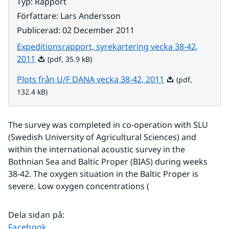
Typ
:
Rapport
Författare
:
Lars Andersson
Publicerad
:
02 December 2011
Expeditionsrapport, syrekartering vecka 38-42,
Pdf, 35.9 kB.
2011
(pdf, 35.9 kB)
Pdf, 132.4 kB.
Plots från U/F DANA vecka 38-42, 2011
(pdf,
132.4 kB)
The survey was completed in co-operation with SLU 
(Swedish University of Agricultural Sciences) and 
within the international acoustic survey in the 
Bothnian Sea and Baltic Proper (BIAS) during weeks 
38-42. The oxygen situation in the Baltic Proper is 
severe. Low oxygen concentrations (
Dela sidan på
:
Dela sidan på
Facebook