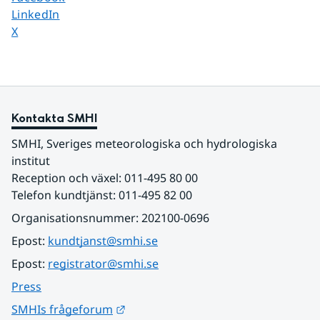
Dela sidan på
LinkedIn
Dela sidan på
X
Kontakta SMHI
SMHI, Sveriges meteorologiska och hydrologiska 
institut
Reception och växel: 011-495 80 00
Telefon kundtjänst: 011-495 82 00
Organisationsnummer: 202100-0696
Epost: 
kundtjanst@smhi.se
Epost: 
registrator@smhi.se
Press
Länk till annan webbplats.
SMHIs frågeforum