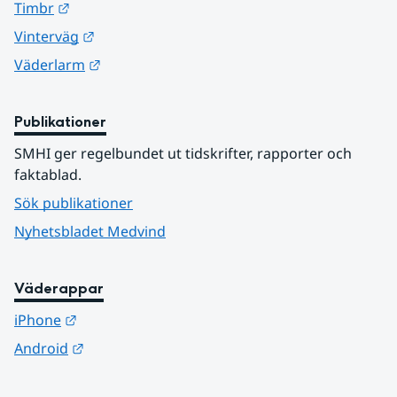
Länk till annan webbplats.
Timbr
Länk till annan webbplats.
Vinterväg
Länk till annan webbplats.
Väderlarm
Publikationer
SMHI ger regelbundet ut tidskrifter, rapporter och 
faktablad.
Sök publikationer
Nyhetsbladet Medvind
Väderappar
Länk till annan webbplats.
iPhone
Länk till annan webbplats.
Android