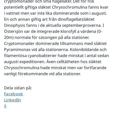
cryptomonader och små flagellater. Det för fisk 
potentiellt giftiga släktet Chrysochromulina fanns kvar 
i vattnet men var inte lika dominerande som i augusti. 
En och annan giftig art från dinoflagellatsläktet 
Dinophysis fanns i de aktuella septemberproverna. I 
Östersjön var de integrerade klorofyll a värdena (0-
20m) normala för säsongen på alla stationer. 
Cryptomonader dominerade tillsammans med släktet 
Pyramimonas vid alla stationerna. Kolonibildande och 
filamentösa cyanobakterier hade minskat i antal sedan 
augusti expeditionen. Även celltätheten hos släktet 
Chrysochromulina hade minskat men var fortfarande 
vanligt förekommande vid alla stationer. 
Dela sidan på
:
Dela sidan på
Facebook
Dela sidan på
LinkedIn
Dela sidan på
X