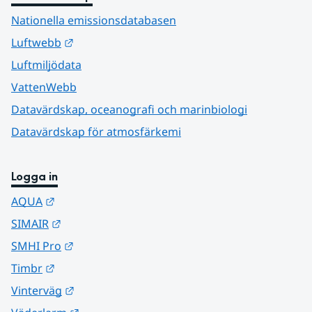
Nationella emissionsdatabasen
Länk till annan webbplats.
Luftwebb
Luftmiljödata
VattenWebb
Datavärdskap, oceanografi och marinbiologi
Datavärdskap för atmosfärkemi
Logga in
Länk till annan webbplats.
AQUA
Länk till annan webbplats.
SIMAIR
Länk till annan webbplats.
SMHI Pro
Länk till annan webbplats.
Timbr
Länk till annan webbplats.
Vinterväg