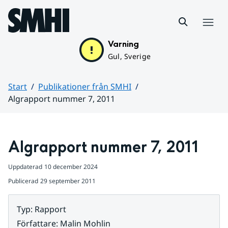
Hoppa till sidans innehåll
Meny
Varning
Gul, Sverige
Start
Publikationer från SMHI
Algrapport nummer 7, 2011
Huvudinnehåll
Algrapport nummer 7, 2011
Uppdaterad
10 december 2024
Publicerad
29 september 2011
Typ
:
Rapport
Författare
:
Malin Mohlin