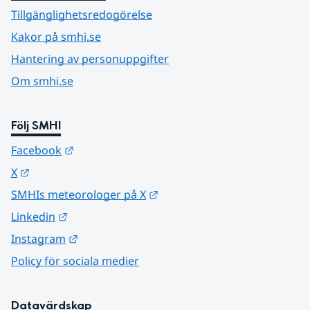
Tillgänglighetsredogörelse
Kakor på smhi.se
Hantering av personuppgifter
Om smhi.se
Följ SMHI
Länk till annan webbplats.
Facebook
Länk till annan webbplats.
X
Länk till annan webbplats.
SMHIs meteorologer på X
Länk till annan webbplats.
Linkedin
Länk till annan webbplats.
Instagram
Policy för sociala medier
Datavärdskap