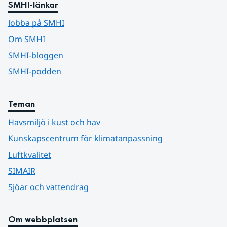
SMHI-länkar
Jobba på SMHI
Om SMHI
SMHI-bloggen
SMHI-podden
Teman
Havsmiljö i kust och hav
Kunskapscentrum för klimatanpassning
Luftkvalitet
SIMAIR
Sjöar och vattendrag
Om webbplatsen