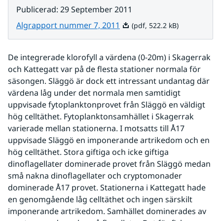
Publicerad
:
29 September 2011
Pdf, 522.2 kB.
Algrapport nummer 7, 2011
(pdf, 522.2 kB)
De integrerade klorofyll a värdena (0-20m) i Skagerrak 
och Kattegatt var på de flesta stationer normala för 
säsongen. Släggö är dock ett intressant undantag där 
värdena låg under det normala men samtidigt 
uppvisade fytoplanktonprovet från Släggö en väldigt 
hög celltäthet. Fytoplanktonsamhället i Skagerrak 
varierade mellan stationerna. I motsatts till Å17 
uppvisade Släggö en imponerande artrikedom och en 
hög celltäthet. Stora giftiga och icke giftiga 
dinoflagellater dominerade provet från Släggö medan 
små nakna dinoflagellater och cryptomonader 
dominerade Å17 provet. Stationerna i Kattegatt hade 
en genomgående låg celltäthet och ingen särskilt 
imponerande artrikedom. Samhället dominerades av 