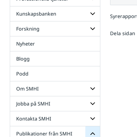
Undersidor
för
Data
Kunskapsbanken
Undersidor
Syrerappor
för
Professionella
Forskning
Undersidor
tjänster
Dela sidan
för
Kunskapsbanken
Nyheter
Undersidor
för
Forskning
Blogg
Podd
Om SMHI
SMHI
från
Jobba på SMHI
Undersidor
Publikationer
för
för
Om
Undersidor
Kontakta SMHI
Undersidor
SMHI
för
Jobba
Publikationer från SMHI
Undersidor
på