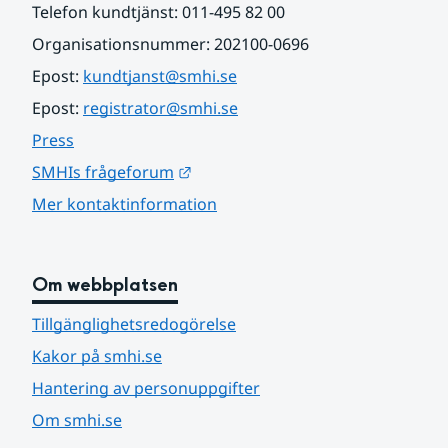
Telefon kundtjänst: 011-495 82 00
Organisationsnummer: 202100-0696
Epost: 
kundtjanst@smhi.se
Epost: 
registrator@smhi.se
Press
Länk till annan webbplats.
SMHIs frågeforum
Mer kontaktinformation
Om webbplatsen
Tillgänglighetsredogörelse
Kakor på smhi.se
Hantering av personuppgifter
Om smhi.se