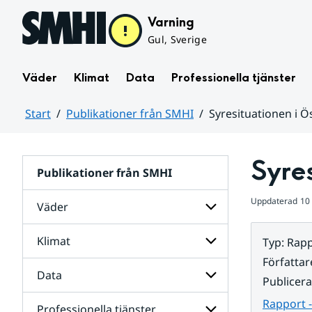
Hoppa till sidans innehåll
Varning
Gul, Sverige
Väder
Klimat
Data
Professionella tjänster
Start
Publikationer från SMHI
Syresituationen i Ö
Huvudinnehåll
Syres
Publikationer från SMHI
Uppdaterad
10
Väder
Klimat
Typ
:
Rapp
Undersidor
för
Författar
Väder
Data
Undersidor
Publicer
för
Klimat
Rapport -
Professionella tjänster