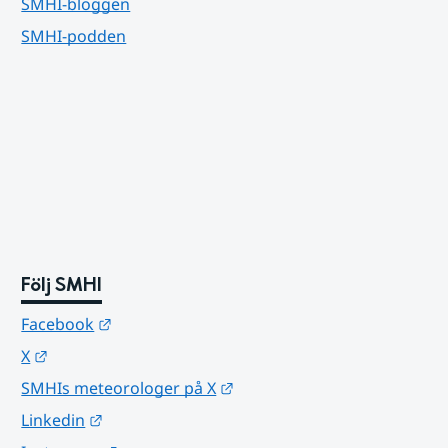
SMHI-bloggen
SMHI-podden
Följ SMHI
Länk till annan webbplats.
Facebook
Länk till annan webbplats.
X
Länk till annan webbplats.
SMHIs meteorologer på X
Länk till annan webbplats.
Linkedin