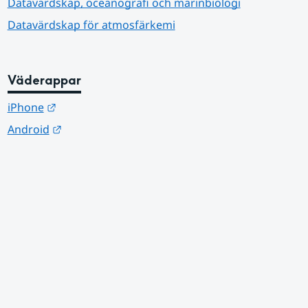
Datavärdskap, oceanografi och marinbiologi
Datavärdskap för atmosfärkemi
Väderappar
Länk till annan webbplats.
iPhone
Länk till annan webbplats.
Android