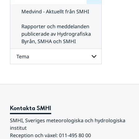
för
SMHI
Kontakta
Medvind - Aktuellt från SMHI
SMHI
Rapporter och meddelanden
publicerade av Hydrografiska
Byrån, SMHA och SMHI
Tema
Undersidor
för
Tema
Kontakta SMHI
SMHI, Sveriges meteorologiska och hydrologiska 
institut
Reception och växel: 011-495 80 00