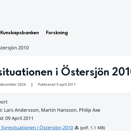
Kunskapsbanken
Forskning
stersjön 2010
ituationen i Östersjön 20
 december 2024
Publicerad
9 april 2011
❘
ort
e
:
Lars Andersson, Martin Hansson, Philip Axe
ad
:
09 April 2011
Pdf, 1.1 MB.
 Syresituationen i Östersjön 2010
(pdf, 1.1 MB)