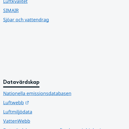
Luftkvalitet
SIMAIR
Sjöar och vattendrag
Datavärdskap
Nationella emissionsdatabasen
Länk till annan webbplats.
Luftwebb
Luftmiljödata
VattenWebb