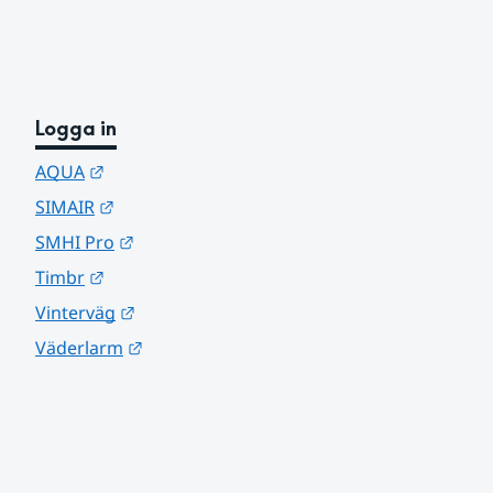
Logga in
Länk till annan webbplats.
AQUA
Länk till annan webbplats.
SIMAIR
Länk till annan webbplats.
SMHI Pro
Länk till annan webbplats.
Timbr
Länk till annan webbplats.
Vinterväg
Länk till annan webbplats.
Väderlarm