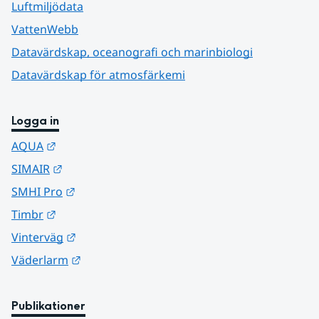
Luftmiljödata
VattenWebb
Datavärdskap, oceanografi och marinbiologi
Datavärdskap för atmosfärkemi
Logga in
Länk till annan webbplats.
AQUA
Länk till annan webbplats.
SIMAIR
Länk till annan webbplats.
SMHI Pro
Länk till annan webbplats.
Timbr
Länk till annan webbplats.
Vinterväg
Länk till annan webbplats.
Väderlarm
Publikationer