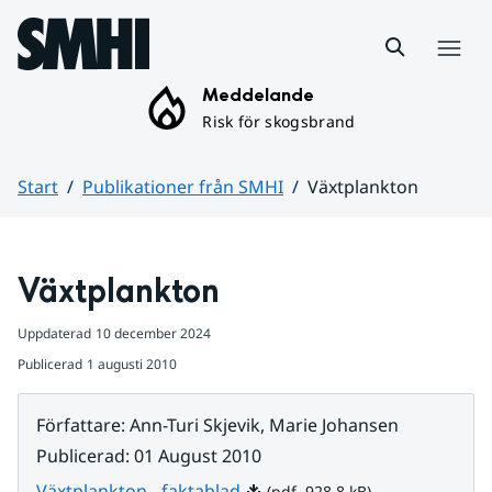
Hoppa till sidans innehåll
Meny
Meddelande
Risk för skogsbrand
Start
Publikationer från SMHI
Växtplankton
Huvudinnehåll
Växtplankton
Uppdaterad
10 december 2024
Publicerad
1 augusti 2010
Författare
:
Ann-Turi Skjevik, Marie Johansen
Publicerad
:
01 August 2010
Pdf, 928.8 kB.
Växtplankton - faktablad
(pdf, 928.8 kB)