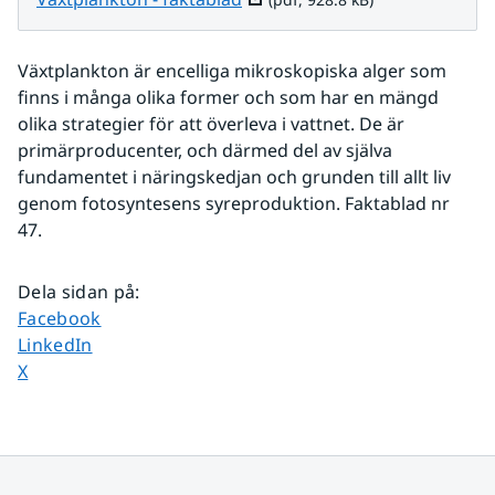
Växtplankton är encelliga mikroskopiska alger som 
finns i många olika former och som har en mängd 
olika strategier för att överleva i vattnet. De är 
primärproducenter, och därmed del av själva 
fundamentet i näringskedjan och grunden till allt liv 
genom fotosyntesens syreproduktion. Faktablad nr 
47.
Dela sidan på
:
Dela sidan på
Facebook
Dela sidan på
LinkedIn
Dela sidan på
X