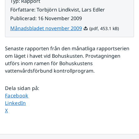
Typ
:
Rapport
Författare
:
Torbjörn Lindkvist, Lars Edler
Publicerad
:
16 November 2009
Pdf, 453.1 kB.
Månadsbladet november 2009
(pdf, 453.1 kB)
Senaste rapporten från den månatliga rapportserien 
om läget i havet vid Bohuskusten. Provtagningen 
utförs inom ramen för Bohuskustens 
vattenvårdsförbund kontrollprogram. 
Dela sidan på
:
Dela sidan på
Facebook
Dela sidan på
LinkedIn
Dela sidan på
X