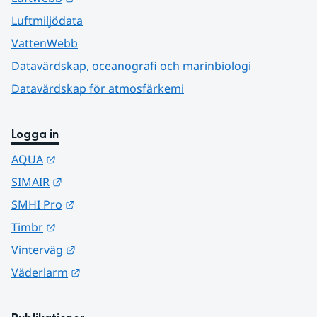
Luftmiljödata
VattenWebb
Datavärdskap, oceanografi och marinbiologi
Datavärdskap för atmosfärkemi
Logga in
Länk till annan webbplats.
AQUA
Länk till annan webbplats.
SIMAIR
Länk till annan webbplats.
SMHI Pro
Länk till annan webbplats.
Timbr
Länk till annan webbplats.
Vinterväg
Länk till annan webbplats.
Väderlarm