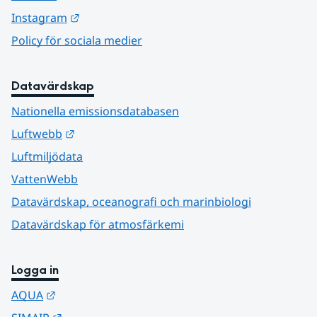
Länk till annan webbplats.
Instagram
Policy för sociala medier
Datavärdskap
Nationella emissionsdatabasen
Länk till annan webbplats.
Luftwebb
Luftmiljödata
VattenWebb
Datavärdskap, oceanografi och marinbiologi
Datavärdskap för atmosfärkemi
Logga in
Länk till annan webbplats.
AQUA