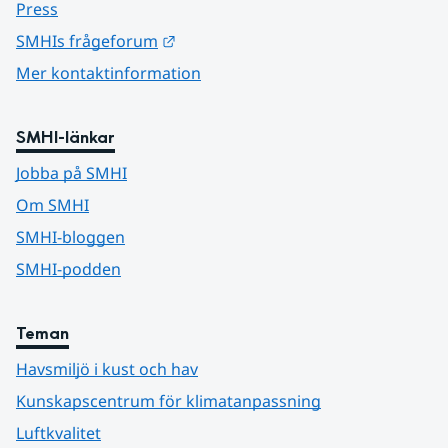
Press
Länk till annan webbplats.
SMHIs frågeforum
Mer kontaktinformation
SMHI-länkar
Jobba på SMHI
Om SMHI
SMHI-bloggen
SMHI-podden
Teman
Havsmiljö i kust och hav
Kunskapscentrum för klimatanpassning
Luftkvalitet