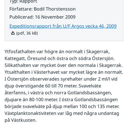
Typ
:
Rapport
Författare
:
Bodil Thorstensson
Publicerad
:
16 November 2009
Pdf, 
Expeditionsrapport från U/F Argos vecka 46, 2009
(pdf, 36 kB)
Ytfosfathalten var högre än normalt i Skagerrak, 
Kattegatt, Öresund och östra och södra Östersjön. 
Silikathalten var mycket över den normala i Skagerrak. 
Ytsalthalten i Västerhavet var mycket lägre än normalt. 
I Östersjön observerades syrehalter under 2 ml/l vid 
djup överstigande 60 till 70 meter. Svavelväte 
återfanns, i västra och norra Gotlandsbassängen, 
djupare än 80-100 meter. I östra Gotlandsbassängen 
började svavelväte på djup mellan 100 och 135 meter. 
Växtplanktonaktiviteten var låg med några undantag 
på Västkusten.