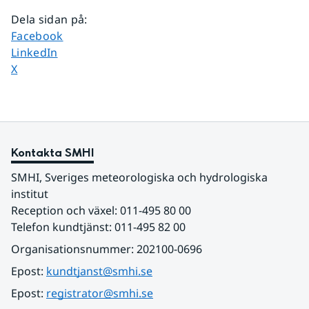
Dela sidan på
:
Dela sidan på
Facebook
Dela sidan på
LinkedIn
Dela sidan på
X
Kontakta SMHI
SMHI, Sveriges meteorologiska och hydrologiska 
institut
Reception och växel: 011-495 80 00
Telefon kundtjänst: 011-495 82 00
Organisationsnummer: 202100-0696
Epost: 
kundtjanst@smhi.se
Epost: 
registrator@smhi.se