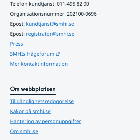
Telefon kundtjänst: 011-495 82 00
Organisationsnummer: 202100-0696
Epost: 
kundtjanst@smhi.se
Epost: 
registrator@smhi.se
Press
Länk till annan webbplats.
SMHIs frågeforum
Mer kontaktinformation
Om webbplatsen
Tillgänglighetsredogörelse
Kakor på smhi.se
Hantering av personuppgifter
Om smhi.se