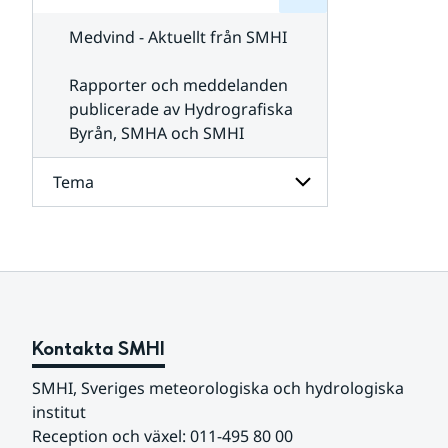
för
SMHI
Kontakta
Medvind - Aktuellt från SMHI
SMHI
Rapporter och meddelanden
publicerade av Hydrografiska
Byrån, SMHA och SMHI
Tema
Undersidor
för
Tema
Kontakta SMHI
SMHI, Sveriges meteorologiska och hydrologiska 
institut
Reception och växel: 011-495 80 00