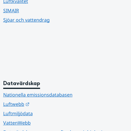
Luftkvalitet
SIMAIR
Sjöar och vattendrag
Datavärdskap
Nationella emissionsdatabasen
Länk till annan webbplats.
Luftwebb
Luftmiljödata
VattenWebb