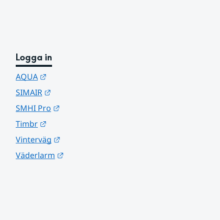
Logga in
Länk till annan webbplats.
AQUA
Länk till annan webbplats.
SIMAIR
Länk till annan webbplats.
SMHI Pro
Länk till annan webbplats.
Timbr
Länk till annan webbplats.
Vinterväg
Länk till annan webbplats.
Väderlarm