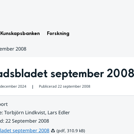
Kunskapsbanken
Forskning
tember 2008
dsbladet september 200
 december 2024
Publicerad
22 september 2008
❘
ort
e
:
Torbjörn Lindkvist, Lars Edler
ad
:
22 September 2008
Pdf, 310.9 kB.
adet september 2008
(pdf, 310.9 kB)