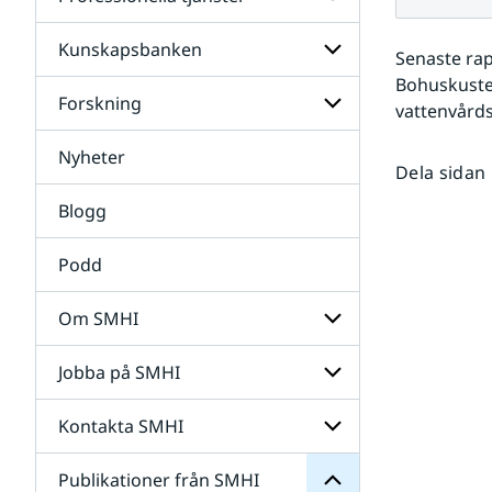
Undersidor
för
Data
Kunskapsbanken
Undersidor
Senaste rap
för
Bohuskuste
Professionella
Forskning
Undersidor
vattenvård
tjänster
för
Kunskapsbanken
Nyheter
Undersidor
Dela sidan
för
Forskning
Blogg
Podd
Om SMHI
SMHI
från
Jobba på SMHI
Undersidor
Publikationer
för
för
Om
Undersidor
Kontakta SMHI
Undersidor
SMHI
för
Jobba
Publikationer från SMHI
Undersidor
på