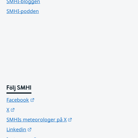
SMHI-bloggen
SMHI-podden
Följ SMHI
Länk till annan webbplats.
Facebook
Länk till annan webbplats.
X
Länk till annan webbplats.
SMHIs meteorologer på X
Länk till annan webbplats.
Linkedin