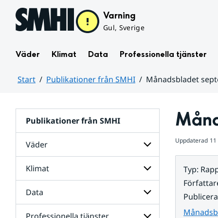
Hoppa till sidans innehåll
Varning
Gul, Sverige
Väder
Klimat
Data
Professionella tjänster
Start
Publikationer från SMHI
Månadsbladet sep
Huvudinnehåll
Måna
Publikationer från SMHI
Uppdaterad
11
Väder
Klimat
Typ
:
Rapp
Undersidor
för
Författar
Väder
Data
Undersidor
Publicer
för
Klimat
Månadsbl
Professionella tjänster