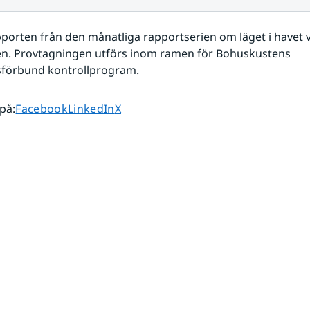
porten från den månatliga rapportserien om läget i havet v
n. Provtagningen utförs inom ramen för Bohuskustens 
sförbund kontrollprogram. 
Dela sidan på
Dela sidan på
Dela sidan på
 på
:
Facebook
LinkedIn
X