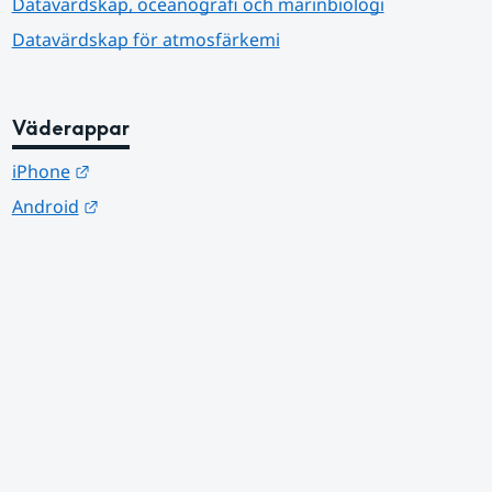
Datavärdskap, oceanografi och marinbiologi
Datavärdskap för atmosfärkemi
Väderappar
Länk till annan webbplats.
iPhone
Länk till annan webbplats.
Android