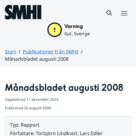
Hoppa till sidans innehåll
Meny
Varning
Gul, Sverige
Start
Publikationer från SMHI
Månadsbladet augusti 2008
Huvudinnehåll
Månadsbladet augusti 2008
Uppdaterad
11 december 2024
Publicerad
20 augusti 2008
Typ
:
Rapport
Författare
:
Torbjörn Lindkvist, Lars Edler