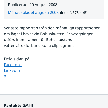
Publicerad
:
20 August 2008
Pdf, 378.4 kB.
Månadsbladet augusti 2008
(pdf, 378.4 kB)
Senaste rapporten från den månatliga rapportserien 
om läget i havet vid Bohuskusten. Provtagningen 
utförs inom ramen för Bohuskustens 
vattenvårdsförbund kontrollprogram. 
Dela sidan på
:
Dela sidan på
Facebook
Dela sidan på
LinkedIn
Dela sidan på
X
Kontakta SMHI