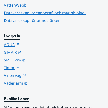
VattenWebb
Datavärdskap, oceanografi och marinbiologi
Datavärdskap för atmosfärkemi
Logga in
Länk till annan webbplats.
AQUA
Länk till annan webbplats.
SIMAIR
Länk till annan webbplats.
SMHI Pro
Länk till annan webbplats.
Timbr
Länk till annan webbplats.
Vinterväg
Länk till annan webbplats.
Väderlarm
Publikationer
SMHI ger regelbundet ut tidskrifter, rapporter och 