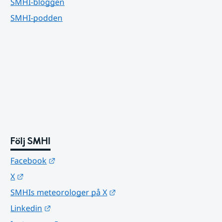
SMHI-bloggen
SMHI-podden
Följ SMHI
Länk till annan webbplats.
Facebook
Länk till annan webbplats.
X
Länk till annan webbplats.
SMHIs meteorologer på X
Länk till annan webbplats.
Linkedin