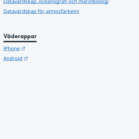
Datavärdskap, oceanografi och marinbiologi
Datavärdskap för atmosfärkemi
Väderappar
Länk till annan webbplats.
iPhone
Länk till annan webbplats.
Android