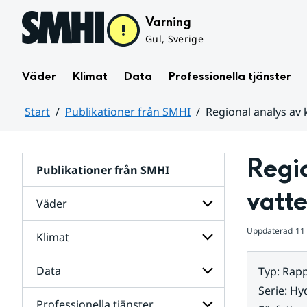
Hoppa till sidans innehåll
Varning
Gul, Sverige
Väder
Klimat
Data
Professionella tjänster
Start
Publikationer från SMHI
Regional analys av 
Huvudinnehåll
Regio
Publikationer från SMHI
vatte
Väder
Uppdaterad
11
Klimat
Undersidor
för
Väder
Data
Typ
:
Rapp
Undersidor
för
Serie
:
Hyd
Klimat
Professionella tjänster