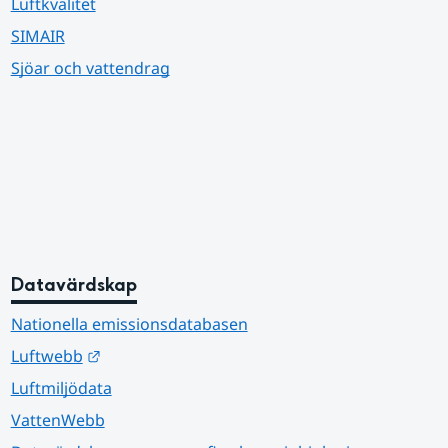
Luftkvalitet
SIMAIR
Sjöar och vattendrag
Datavärdskap
Nationella emissionsdatabasen
Länk till annan webbplats.
Luftwebb
Luftmiljödata
VattenWebb