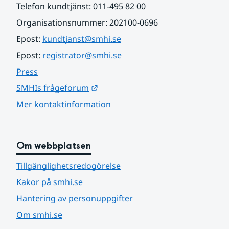
Telefon kundtjänst: 011-495 82 00
Organisationsnummer: 202100-0696
Epost: 
kundtjanst@smhi.se
Epost: 
registrator@smhi.se
Press
Länk till annan webbplats.
SMHIs frågeforum
Mer kontaktinformation
Om webbplatsen
Tillgänglighetsredogörelse
Kakor på smhi.se
Hantering av personuppgifter
Om smhi.se