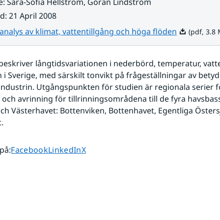
e
:
Sara-Sofia Hellström, Göran Lindström
ad
:
21 April 2008
Pdf, 3.8 MB.
analys av klimat, vattentillgång och höga flöden
(pdf, 3.8
eskriver långtidsvariationen i nederbörd, temperatur, vatte
i Sverige, med särskilt tonvikt på frågeställningar av betyde
industrin. Utgångspunkten för studien är regionala serier f
och avrinning för tillrinningsområdena till de fyra havsbas
ch Västerhavet: Bottenviken, Bottenhavet, Egentliga Östers
.
Dela sidan på
Dela sidan på
Dela sidan på
 på
:
Facebook
LinkedIn
X