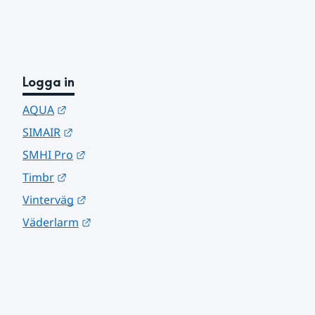
Logga in
Länk till annan webbplats.
AQUA
Länk till annan webbplats.
SIMAIR
Länk till annan webbplats.
SMHI Pro
Länk till annan webbplats.
Timbr
Länk till annan webbplats.
Vinterväg
Länk till annan webbplats.
Väderlarm