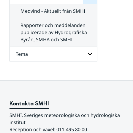
för
SMHI
Kontakta
Medvind - Aktuellt från SMHI
SMHI
Rapporter och meddelanden
publicerade av Hydrografiska
Byrån, SMHA och SMHI
Tema
Undersidor
för
Tema
Kontakta SMHI
SMHI, Sveriges meteorologiska och hydrologiska 
institut
Reception och växel: 011-495 80 00