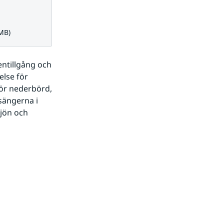
 MB)
ntillgång och 
lse för 
ör nederbörd, 
sängerna i 
jön och 