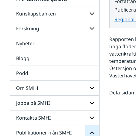
Undersidor
Författar
för
Publicer
Data
Kunskapsbanken
Undersidor
Regional 
för
Professionella
Forskning
Undersidor
tjänster
för
Rapporten b
Kunskapsbanken
Nyheter
Undersidor
höga flöden 
för
vattenkraft
Forskning
Blogg
temperatur 
Östersjön o
Podd
Västerhavet
Om SMHI
Dela sidan
SMHI
från
Jobba på SMHI
Undersidor
Publikationer
för
för
Om
Undersidor
Kontakta SMHI
Undersidor
SMHI
för
Jobba
Publikationer från SMHI
Undersidor
på