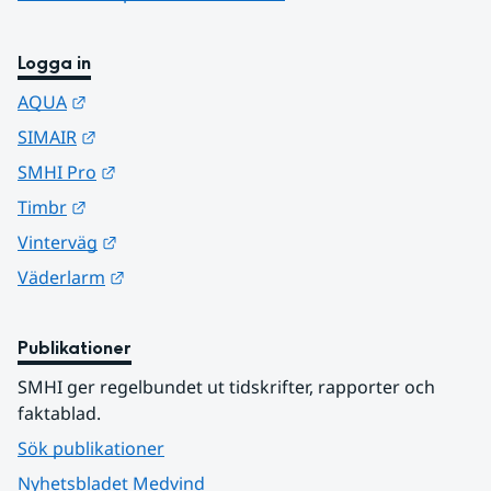
Logga in
Länk till annan webbplats.
AQUA
Länk till annan webbplats.
SIMAIR
Länk till annan webbplats.
SMHI Pro
Länk till annan webbplats.
Timbr
Länk till annan webbplats.
Vinterväg
Länk till annan webbplats.
Väderlarm
Publikationer
SMHI ger regelbundet ut tidskrifter, rapporter och 
faktablad.
Sök publikationer
Nyhetsbladet Medvind