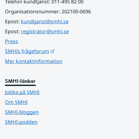
Telefon kundtjänst: 011-495 82 00
Organisationsnummer: 202100-0696
Epost: 
kundtjanst@smhi.se
Epost: 
registrator@smhi.se
Press
Länk till annan webbplats.
SMHIs frågeforum
Mer kontaktinformation
SMHI-länkar
Jobba på SMHI
Om SMHI
SMHI-bloggen
SMHI-podden