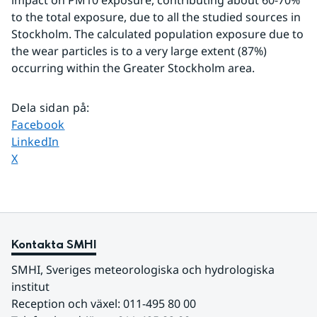
impact on PM10 exposure, contributing about 60-70% 
to the total exposure, due to all the studied sources in 
Stockholm. The calculated population exposure due to 
the wear particles is to a very large extent (87%) 
occurring within the Greater Stockholm area.
Dela sidan på
:
Dela sidan på
Facebook
Dela sidan på
LinkedIn
Dela sidan på
X
Kontakta SMHI
SMHI, Sveriges meteorologiska och hydrologiska 
institut
Reception och växel: 011-495 80 00