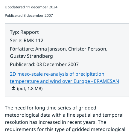
Uppdaterad
11 december 2024
Publicerad
3 december 2007
Typ
:
Rapport
Serie
:
RMK 112
Författare
:
Anna Jansson, Christer Persson,
Gustav Strandberg
Publicerad
:
03 December 2007
2D meso-scale re-analysis of precipitation,
Pdf, 1
temperature and wind over Europe - ERAMESAN
(pdf, 1.8 MB)
The need for long time series of gridded 
meteorological data with a fine spatial and temporal 
resolution has increased in recent years. The 
requirements for this type of gridded meteorological 