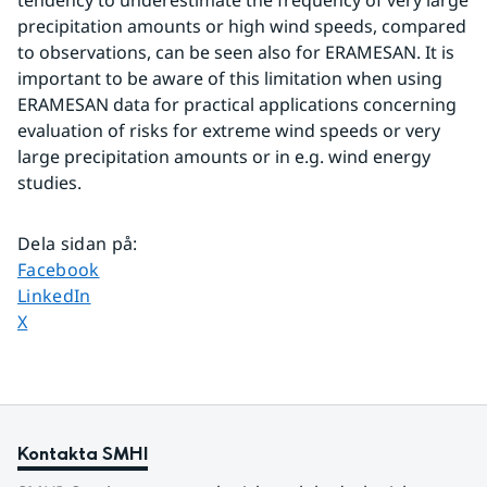
tendency to underestimate the frequency of very large 
precipitation amounts or high wind speeds, compared 
to observations, can be seen also for ERAMESAN. It is 
important to be aware of this limitation when using 
ERAMESAN data for practical applications concerning 
evaluation of risks for extreme wind speeds or very 
large precipitation amounts or in e.g. wind energy 
studies.
Dela sidan på
:
Dela sidan på
Facebook
Dela sidan på
LinkedIn
Dela sidan på
X
Kontakta SMHI