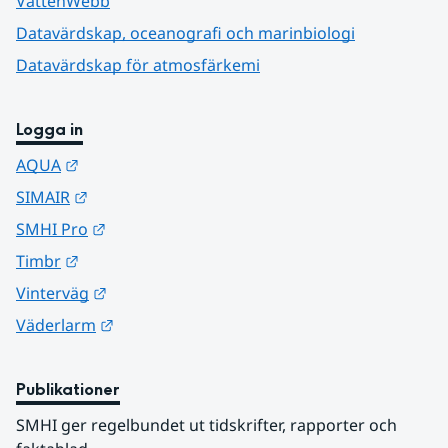
VattenWebb
Datavärdskap, oceanografi och marinbiologi
Datavärdskap för atmosfärkemi
Logga in
Länk till annan webbplats.
AQUA
Länk till annan webbplats.
SIMAIR
Länk till annan webbplats.
SMHI Pro
Länk till annan webbplats.
Timbr
Länk till annan webbplats.
Vinterväg
Länk till annan webbplats.
Väderlarm
Publikationer
SMHI ger regelbundet ut tidskrifter, rapporter och 