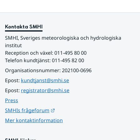
Kontakta SMHI
SMHI, Sveriges meteorologiska och hydrologiska 
institut
Reception och växel: 011-495 80 00
Telefon kundtjänst: 011-495 82 00
Organisationsnummer: 202100-0696
Epost: 
kundtjanst@smhi.se
Epost: 
registrator@smhi.se
Press
Länk till annan webbplats.
SMHIs frågeforum
Mer kontaktinformation