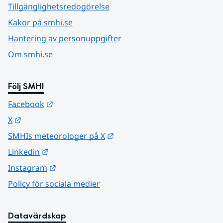
Tillgänglighetsredogörelse
Kakor på smhi.se
Hantering av personuppgifter
Om smhi.se
Följ SMHI
Länk till annan webbplats.
Facebook
Länk till annan webbplats.
X
Länk till annan webbplats.
SMHIs meteorologer på X
Länk till annan webbplats.
Linkedin
Länk till annan webbplats.
Instagram
Policy för sociala medier
Datavärdskap