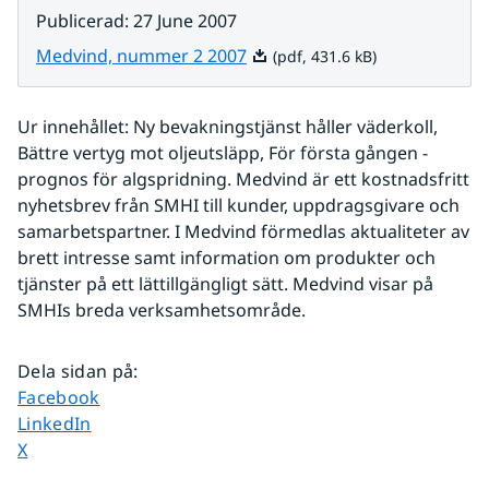
Publicerad
:
27 June 2007
Pdf, 431.6 kB.
Medvind, nummer 2 2007
(pdf, 431.6 kB)
Ur innehållet: Ny bevakningstjänst håller väderkoll, 
Bättre vertyg mot oljeutsläpp, För första gången - 
prognos för algspridning. Medvind är ett kostnadsfritt 
nyhetsbrev från SMHI till kunder, uppdragsgivare och 
samarbetspartner. I Medvind förmedlas aktualiteter av 
brett intresse samt information om produkter och 
tjänster på ett lättillgängligt sätt. Medvind visar på 
SMHIs breda verksamhetsområde. 
Dela sidan på
:
Dela sidan på
Facebook
Dela sidan på
LinkedIn
Dela sidan på
X