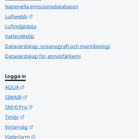
Nationella emissionsdatabasen
Länk till annan webbplats.
Luftwebb
Luftmiljödata
VattenWebb
Datavärdskap, oceanografi och marinbiologi
Datavärdskap för atmosfärkemi
Logga in
Länk till annan webbplats.
AQUA
Länk till annan webbplats.
SIMAIR
Länk till annan webbplats.
SMHI Pro
Länk till annan webbplats.
Timbr
Länk till annan webbplats.
Vinterväg
Länk till annan webbplats.
Väderlarm