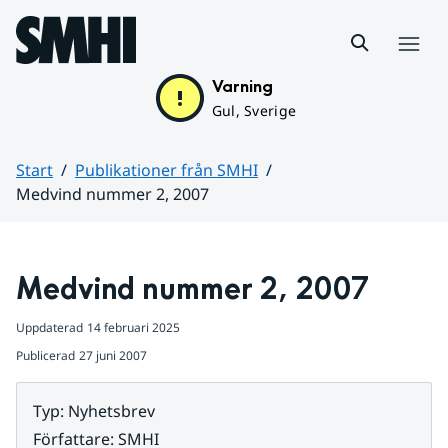
Hoppa till sidans innehåll
Meny
Varning
Gul, Sverige
Start
Publikationer från SMHI
Medvind nummer 2, 2007
Huvudinnehåll
Medvind nummer 2, 2007
Uppdaterad
14 februari 2025
Publicerad
27 juni 2007
Typ
:
Nyhetsbrev
Författare
:
SMHI