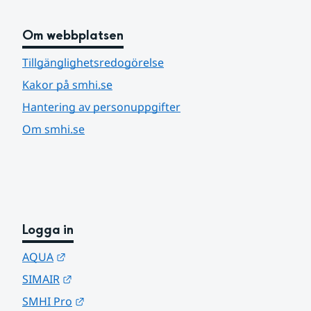
Om webbplatsen
Tillgänglighetsredogörelse
Kakor på smhi.se
Hantering av personuppgifter
Om smhi.se
Logga in
Länk till annan webbplats.
AQUA
Länk till annan webbplats.
SIMAIR
Länk till annan webbplats.
SMHI Pro