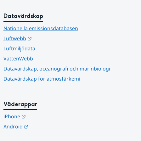
Datavärdskap
Nationella emissionsdatabasen
Länk till annan webbplats.
Luftwebb
Luftmiljödata
VattenWebb
Datavärdskap, oceanografi och marinbiologi
Datavärdskap för atmosfärkemi
Väderappar
Länk till annan webbplats.
iPhone
Länk till annan webbplats.
Android