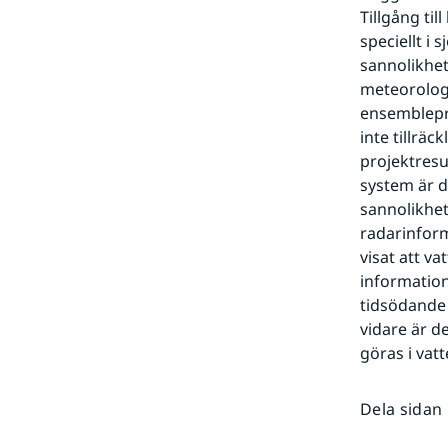
Tillgång ti
speciellt i
sannolikhet
meteorologi
ensemblepr
inte tillrä
projektresu
system är d
sannolikhet
radarinform
visat att v
information
tidsödande a
vidare är d
göras i vat
Dela sidan