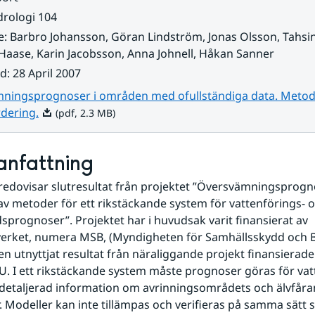
rologi 104
e
:
Barbro Johansson, Göran Lindström, Jonas Olsson, Tahsi
Haase, Karin Jacobsson, Anna Johnell, Håkan Sanner
ad
:
28 April 2007
ningsprognoser i områden med ofullständiga data. Metod
Pdf, 2.3 MB.
dering.
(pdf, 2.3 MB)
nfattning
edovisar slutresultat från projektet ”Översvämningsprogn
av metoder för ett rikstäckande system för vattenförings- o
sprognoser”. Projektet har i huvudsak varit finansierat av 
erket, numera MSB, (Myndigheten för Samhällsskydd och B
n utnyttjat resultat från näraliggande projekt finansierade a
. I ett rikstäckande system måste prognoser göras för vat
detaljerad information om avrinningsområdets och älvfåran
 Modeller kan inte tillämpas och verifieras på samma sätt s