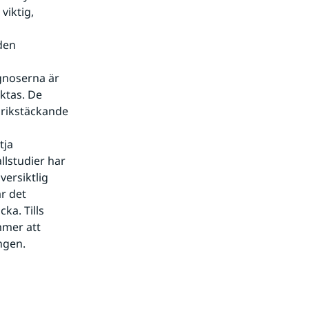
iktig, 
den 
noserna är 
ktas. De 
rikstäckande 
ja 
lstudier har 
ersiktlig 
 det 
a. Tills 
mer att 
ngen.