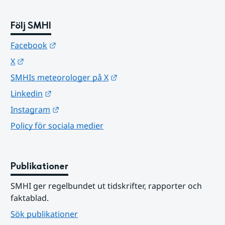
Följ SMHI
Länk till annan webbplats.
Facebook
Länk till annan webbplats.
X
Länk till annan webbplats.
SMHIs meteorologer på X
Länk till annan webbplats.
Linkedin
Länk till annan webbplats.
Instagram
Policy för sociala medier
Publikationer
SMHI ger regelbundet ut tidskrifter, rapporter och 
faktablad.
Sök publikationer