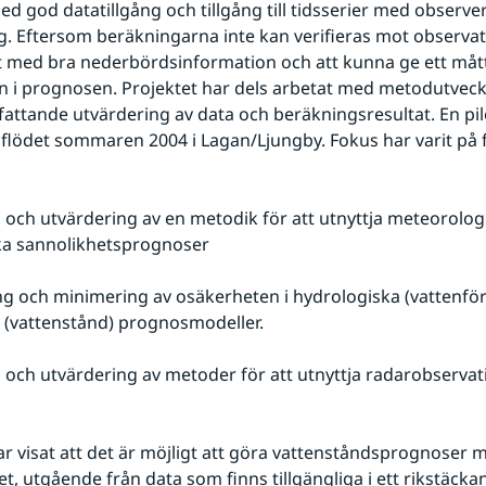
 god datatillgång och tillgång till tidsserier med observer
g. Eftersom beräkningarna inte kan verifieras mot observatio
gt med bra nederbördsinformation och att kunna ge ett mått
 i prognosen. Projektet har dels arbetat med metodutveckli
ttande utvärdering av data och beräkningsresultat. En pilo
 flödet sommaren 2004 i Lagan/Ljungby. Fokus har varit på f
g och utvärdering av en metodik för att utnyttja meteorolog
ka sannolikhetsprognoser
ng och minimering av osäkerheten i hydrologiska (vattenför
 (vattenstånd) prognosmodeller.
g och utvärdering av metoder för att utnyttja radarobservati
ar visat att det är möjligt att göra vattenståndsprognoser m
, utgående från data som finns tillgängliga i ett rikstäcka