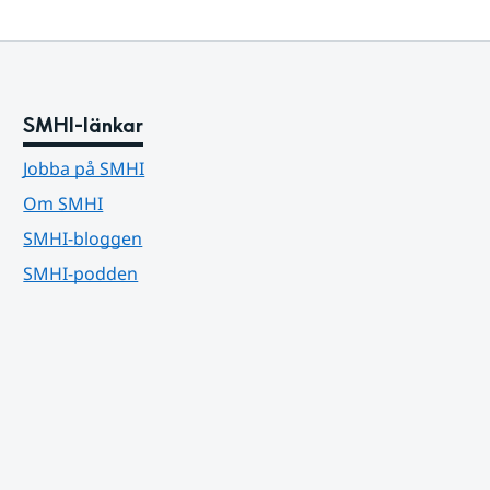
SMHI-länkar
Jobba på SMHI
Om SMHI
SMHI-bloggen
SMHI-podden