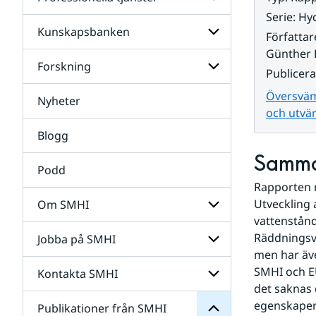
Undersidor
för
Serie
:
Hyd
Data
Kunskapsbanken
Undersidor
Författar
för
Günther 
Professionella
Forskning
Undersidor
tjänster
Publicer
för
Kunskapsbanken
Översväm
Nyheter
Undersidor
och utvär
för
Forskning
Blogg
Samma
Podd
Rapporten r
Utveckling 
Om SMHI
SMHI
vattenstånd
från
Räddningsv
Jobba på SMHI
Undersidor
Publikationer
för
men har äve
för
Om
Undersidor
SMHI och EU
Kontakta SMHI
Undersidor
SMHI
för
det saknas 
Jobba
egenskaper.
Publikationer från SMHI
Undersidor
på