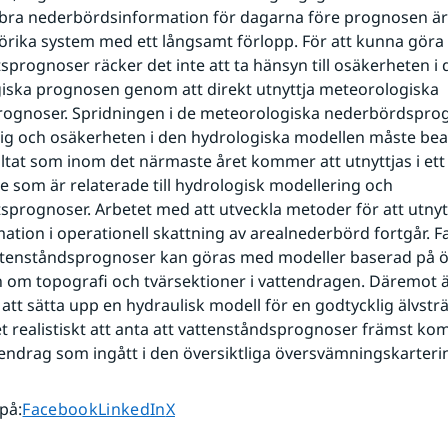
ll bra nederbördsinformation för dagarna före prognosen är v
 sjörika system med ett långsamt förlopp. För att kunna göra 
sprognoser räcker det inte att ta hänsyn till osäkerheten i 
ska prognosen genom att direkt utnyttja meteorologiska 
ognoser. Spridningen i de meteorologiska nederbördsprog
cklig och osäkerheten i den hydrologiska modellen måste bea
ltat som inom det närmaste året kommer att utnyttjas i ett 
e som är relaterade till hydrologisk modellering och 
sprognoser. Arbetet med att utveckla metoder för att utnytt
ation i operationell skattning av arealnederbörd fortgår. Fal
attenståndsprognoser kan göras med modeller baserad på öv
 om topografi och tvärsektioner i vattendragen. Däremot är
tt sätta upp en hydraulisk modell för en godtycklig älvsträck
et realistiskt att anta att vattenståndsprognoser främst kom
tendrag som ingått i den översiktliga översvämningskarteri
Dela sidan på
Dela sidan på
Dela sidan på
 på
:
Facebook
LinkedIn
X