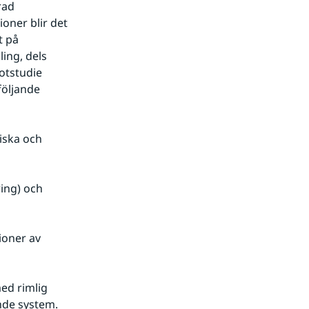
ad 
ner blir det 
 på 
ng, dels 
tstudie 
öljande 
iska och 
ing) och 
oner av 
ed rimlig 
nde system. 