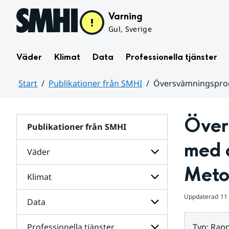
Hoppa till sidans innehåll
Varning
Gul, Sverige
Väder
Klimat
Data
Professionella tjänster
Start
Publikationer från SMHI
Översvämningsprogn
Huvudinnehåll
Över
Publikationer från SMHI
med o
Väder
Meto
Klimat
Undersidor
för
Väder
Uppdaterad
11
Data
Undersidor
för
Klimat
Professionella tjänster
Typ
:
Rapp