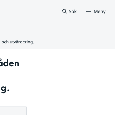
Sök
Meny
 och utvärdering.
åden 
ng.