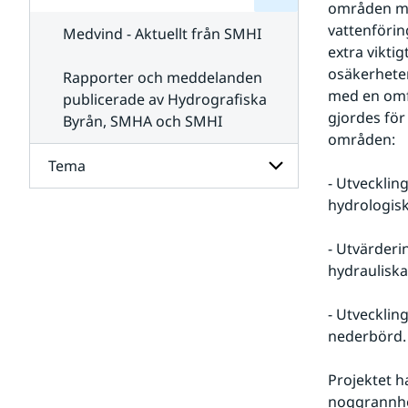
områden med
för
SMHI
Kontakta
vattenförin
Medvind - Aktuellt från SMHI
SMHI
extra vikti
osäkerheten
Rapporter och meddelanden
med en omfa
publicerade av Hydrografiska
gjordes för
Byrån, SMHA och SMHI
områden:
Tema
- Utvecklin
hydrologis
Undersidor
för
Tema
- Utvärderi
hydrauliska
- Utvecklin
nederbörd.
Projektet h
noggrannhet