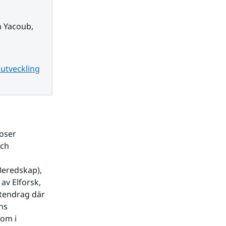
n Yacoub,
utveckling
oser 
ch 
eredskap), 
v Elforsk, 
tendrag där 
s 
om i 