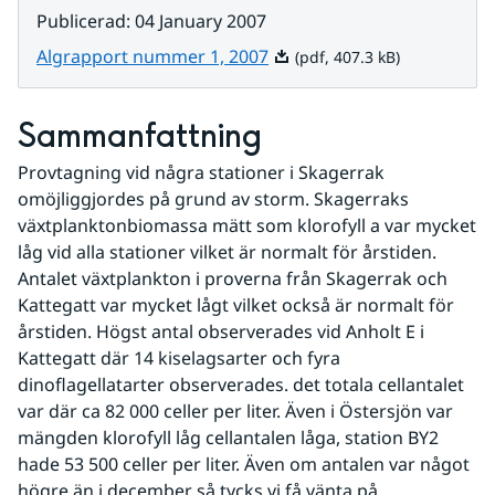
Publicerad
:
04 January 2007
Pdf, 407.3 kB.
Algrapport nummer 1, 2007
(pdf, 407.3 kB)
Sammanfattning
Provtagning vid några stationer i Skagerrak 
omöjliggjordes på grund av storm. Skagerraks 
växtplanktonbiomassa mätt som klorofyll a var mycket 
låg vid alla stationer vilket är normalt för årstiden. 
Antalet växtplankton i proverna från Skagerrak och 
Kattegatt var mycket lågt vilket också är normalt för 
årstiden. Högst antal observerades vid Anholt E i 
Kattegatt där 14 kiselagsarter och fyra 
dinoflagellatarter observerades. det totala cellantalet 
var där ca 82 000 celler per liter. Även i Östersjön var 
mängden klorofyll låg cellantalen låga, station BY2 
hade 53 500 celler per liter. Även om antalen var något 
högre än i december så tycks vi få vänta på 