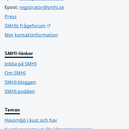
Epost: 
registrator@smhi.se
Press
Länk till annan webbplats.
SMHIs frågeforum
Mer kontaktinformation
SMHI-länkar
Jobba på SMHI
Om SMHI
SMHI-bloggen
SMHI-podden
Teman
Havsmiljö i kust och hav