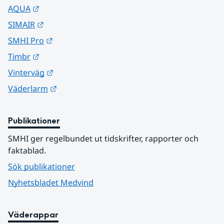
Länk till annan webbplats.
AQUA
Länk till annan webbplats.
SIMAIR
Länk till annan webbplats.
SMHI Pro
Länk till annan webbplats.
Timbr
Länk till annan webbplats.
Vinterväg
Länk till annan webbplats.
Väderlarm
Publikationer
SMHI ger regelbundet ut tidskrifter, rapporter och 
faktablad.
Sök publikationer
Nyhetsbladet Medvind
Väderappar