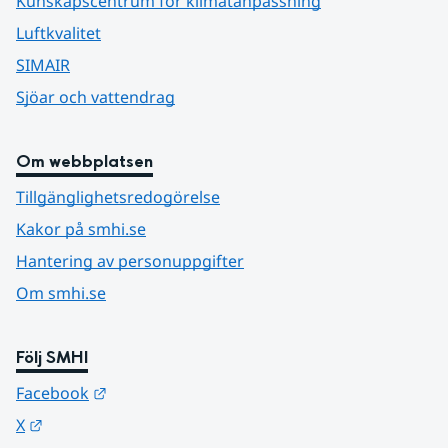
Kunskapscentrum för klimatanpassning
Luftkvalitet
SIMAIR
Sjöar och vattendrag
Om webbplatsen
Tillgänglighetsredogörelse
Kakor på smhi.se
Hantering av personuppgifter
Om smhi.se
Följ SMHI
Länk till annan webbplats.
Facebook
Länk till annan webbplats.
X