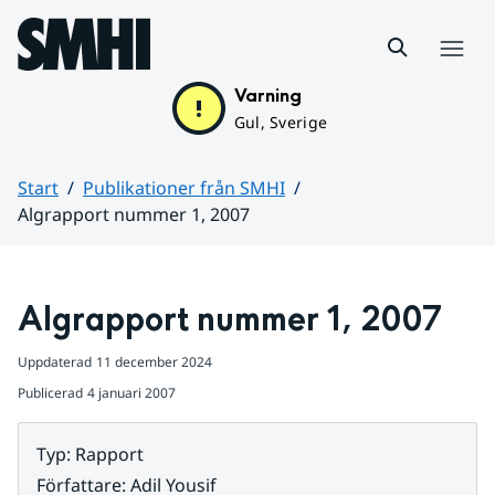
Hoppa till sidans innehåll
Meny
Varning
Gul, Sverige
Start
Publikationer från SMHI
Algrapport nummer 1, 2007
Huvudinnehåll
Algrapport nummer 1, 2007
Uppdaterad
11 december 2024
Publicerad
4 januari 2007
Typ
:
Rapport
Författare
:
Adil Yousif