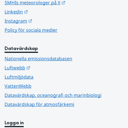
Länk till annan webbplats.
SMHIs meteorologer på X
Länk till annan webbplats.
Linkedin
Länk till annan webbplats.
Instagram
Policy för sociala medier
Datavärdskap
Nationella emissionsdatabasen
Länk till annan webbplats.
Luftwebb
Luftmiljödata
VattenWebb
Datavärdskap, oceanografi och marinbiologi
Datavärdskap för atmosfärkemi
Logga in