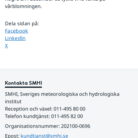
vårblomningen.
Dela sidan på
:
Dela sidan på
Facebook
Dela sidan på
LinkedIn
Dela sidan på
X
Kontakta SMHI
SMHI, Sveriges meteorologiska och hydrologiska 
institut
Reception och växel: 011-495 80 00
Telefon kundtjänst: 011-495 82 00
Organisationsnummer: 202100-0696
Epost: 
kundtjanst@smhi.se