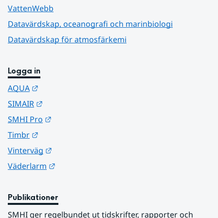
VattenWebb
Datavärdskap, oceanografi och marinbiologi
Datavärdskap för atmosfärkemi
Logga in
Länk till annan webbplats.
AQUA
Länk till annan webbplats.
SIMAIR
Länk till annan webbplats.
SMHI Pro
Länk till annan webbplats.
Timbr
Länk till annan webbplats.
Vinterväg
Länk till annan webbplats.
Väderlarm
Publikationer
SMHI ger regelbundet ut tidskrifter, rapporter och 