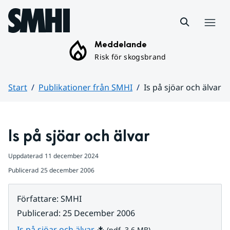
Hoppa till sidans innehåll
Meny
Meddelande
Risk för skogsbrand
Start
Publikationer från SMHI
Is på sjöar och älvar
Huvudinnehåll
Is på sjöar och älvar
Uppdaterad
11 december 2024
Publicerad
25 december 2006
Författare
:
SMHI
Publicerad
:
25 December 2006
Pdf, 3.6 MB.
Is på sjöar och älvar
(pdf, 3.6 MB)