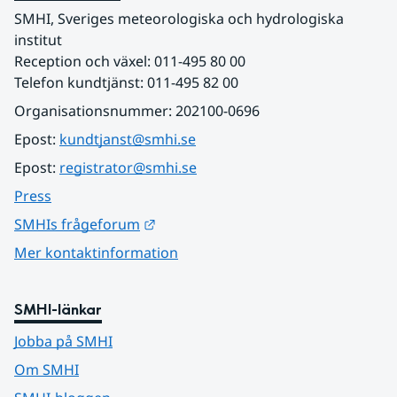
SMHI, Sveriges meteorologiska och hydrologiska 
institut
Reception och växel: 011-495 80 00
Telefon kundtjänst: 011-495 82 00
Organisationsnummer: 202100-0696
Epost: 
kundtjanst@smhi.se
Epost: 
registrator@smhi.se
Press
Länk till annan webbplats.
SMHIs frågeforum
Mer kontaktinformation
SMHI-länkar
Jobba på SMHI
Om SMHI