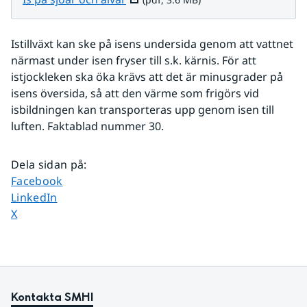
Istillväxt kan ske på isens undersida genom att vattnet 
närmast under isen fryser till s.k. kärnis. För att 
istjockleken ska öka krävs att det är minusgrader på 
isens översida, så att den värme som frigörs vid 
isbildningen kan transporteras upp genom isen till 
luften. Faktablad nummer 30.
Dela sidan på
:
Dela sidan på
Facebook
Dela sidan på
LinkedIn
Dela sidan på
X
Kontakta SMHI