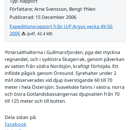
Typ
:
Rapport
Författare
:
Arne Svensson, Bengt Yhlen
Publicerad
:
15 December 2006
Expeditionsrapport från U/F Argos vecka 49-50,
Pdf, 42.4 kB.
2006
(pdf, 42.4 kB)
Ytnärsalthalterna i Gullmarsfjorden, pga det myckna 
regnandet, och i sydöstra Skagerrak, genom påverkan 
av vatten från södra Nordsjön, kraftigt förhöjda. Ett 
inflöde pågick genom Öresund. Syrehalter under 2 
ml/l observerades vid djup överstigande 60 till 70 
meter i hela Östersjön. Svavelväte fanns i västra, norra 
och östra Gotlandsbassängernas djupvatten från 70 
till 125 meter och till botten.
Dela sidan på
:
Dela sidan på
Facebook