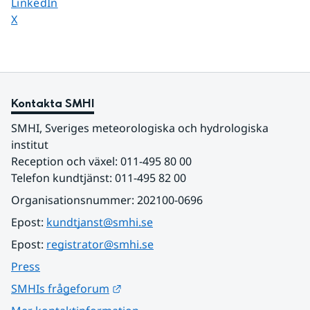
Dela sidan på
LinkedIn
Dela sidan på
X
Kontakta SMHI
SMHI, Sveriges meteorologiska och hydrologiska 
institut
Reception och växel: 011-495 80 00
Telefon kundtjänst: 011-495 82 00
Organisationsnummer: 202100-0696
Epost: 
kundtjanst@smhi.se
Epost: 
registrator@smhi.se
Press
Länk till annan webbplats.
SMHIs frågeforum