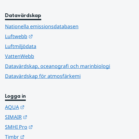
Datavärdskap
Nationella emissionsdatabasen
Länk till annan webbplats.
Luftwebb
Luftmiljödata
VattenWebb
Datavärdskap, oceanografi och marinbiologi
Datavärdskap för atmosfärkemi
Logga in
Länk till annan webbplats.
AQUA
Länk till annan webbplats.
SIMAIR
Länk till annan webbplats.
SMHI Pro
Länk till annan webbplats.
Timbr