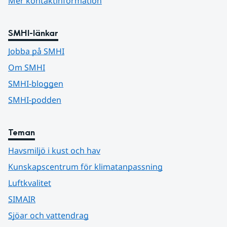
Mer kontaktinformation
SMHI-länkar
Jobba på SMHI
Om SMHI
SMHI-bloggen
SMHI-podden
Teman
Havsmiljö i kust och hav
Kunskapscentrum för klimatanpassning
Luftkvalitet
SIMAIR
Sjöar och vattendrag