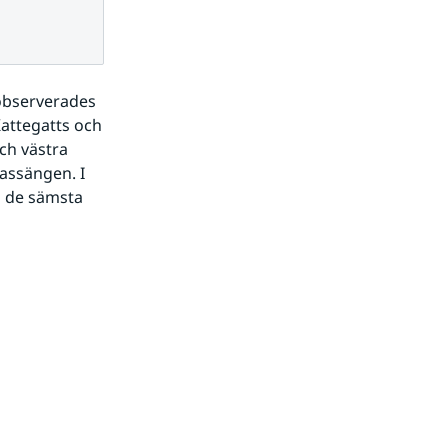
observerades 
attegatts och 
h västra 
assängen. I 
 de sämsta 