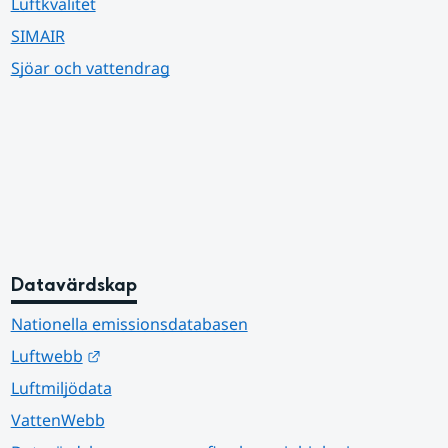
Luftkvalitet
SIMAIR
Sjöar och vattendrag
Datavärdskap
Nationella emissionsdatabasen
Länk till annan webbplats.
Luftwebb
Luftmiljödata
VattenWebb