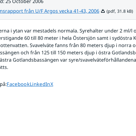
ad
:
25 October 2006
Pdf, 31.8 kB.
nsrapport från U/F Argos vecka 41-43, 2006
(pdf, 31.8 kB)
erna i ytan var mestadels normala. Syrehalter under 2 ml/l 
rstigande 60 till 80 meter i hela Östersjön samt i sydöstra K
ttenvatten. Svavelväte fanns från 80 meters djup i norra oc
sängen och från 125 till 150 meters djup i östra Gotlandsb
ästra Gotlandsbassängen var syre/svavelväteförhållandena
tts.
Dela sidan på
Dela sidan på
Dela sidan på
 på
:
Facebook
LinkedIn
X