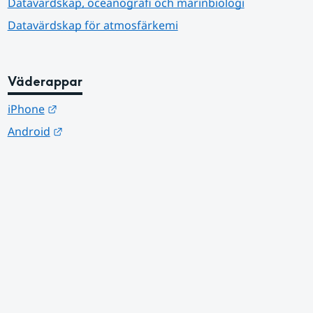
Datavärdskap, oceanografi och marinbiologi
Datavärdskap för atmosfärkemi
Väderappar
Länk till annan webbplats.
iPhone
Länk till annan webbplats.
Android