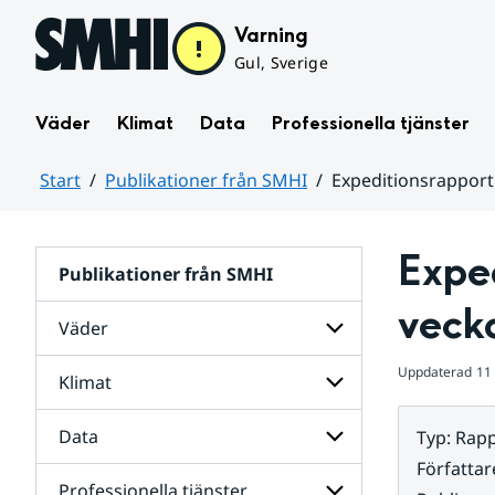
Hoppa till sidans innehåll
Varning
Gul, Sverige
Väder
Klimat
Data
Professionella tjänster
Start
Publikationer från SMHI
Expeditionsrapport
Huvudinnehåll
Exped
Publikationer från SMHI
veck
Väder
Uppdaterad
11
Klimat
Undersidor
för
Väder
Data
Typ
:
Rapp
Undersidor
för
Författar
Klimat
Professionella tjänster