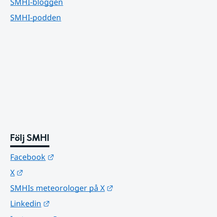
SMHI-bloggen
SMHI-podden
Följ SMHI
Länk till annan webbplats.
Facebook
Länk till annan webbplats.
X
Länk till annan webbplats.
SMHIs meteorologer på X
Länk till annan webbplats.
Linkedin