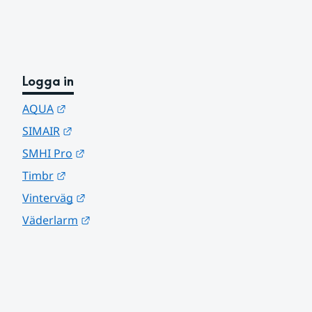
Logga in
Länk till annan webbplats.
AQUA
Länk till annan webbplats.
SIMAIR
Länk till annan webbplats.
SMHI Pro
Länk till annan webbplats.
Timbr
Länk till annan webbplats.
Vinterväg
Länk till annan webbplats.
Väderlarm