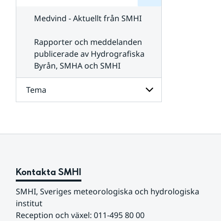
för
SMHI
Kontakta
Medvind - Aktuellt från SMHI
SMHI
Rapporter och meddelanden
publicerade av Hydrografiska
Byrån, SMHA och SMHI
Tema
Undersidor
för
Tema
Kontakta SMHI
SMHI, Sveriges meteorologiska och hydrologiska 
institut
Reception och växel: 011-495 80 00