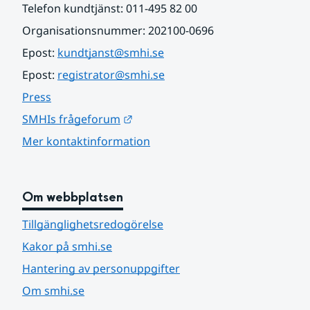
Telefon kundtjänst: 011-495 82 00
Organisationsnummer: 202100-0696
Epost: 
kundtjanst@smhi.se
Epost: 
registrator@smhi.se
Press
Länk till annan webbplats.
SMHIs frågeforum
Mer kontaktinformation
Om webbplatsen
Tillgänglighetsredogörelse
Kakor på smhi.se
Hantering av personuppgifter
Om smhi.se