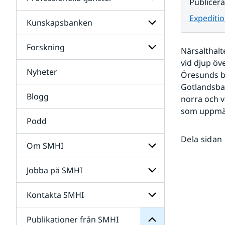
Undersidor
Publicer
för
Data
Expeditio
Kunskapsbanken
Undersidor
för
Professionella
Forskning
Undersidor
Närsalthalt
tjänster
för
vid djup öve
Kunskapsbanken
Nyheter
Undersidor
Öresunds bo
för
Gotlandsbas
Forskning
Blogg
norra och v
som uppmä
Podd
Dela sidan
Om SMHI
SMHI
från
Jobba på SMHI
Undersidor
Publikationer
för
för
Om
Undersidor
Kontakta SMHI
Undersidor
SMHI
för
Jobba
Publikationer från SMHI
Undersidor
på