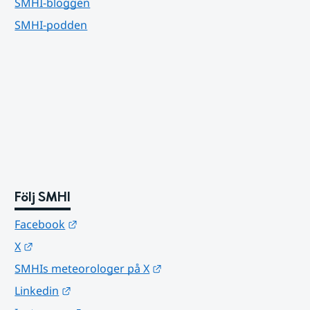
SMHI-bloggen
SMHI-podden
Följ SMHI
Länk till annan webbplats.
Facebook
Länk till annan webbplats.
X
Länk till annan webbplats.
SMHIs meteorologer på X
Länk till annan webbplats.
Linkedin