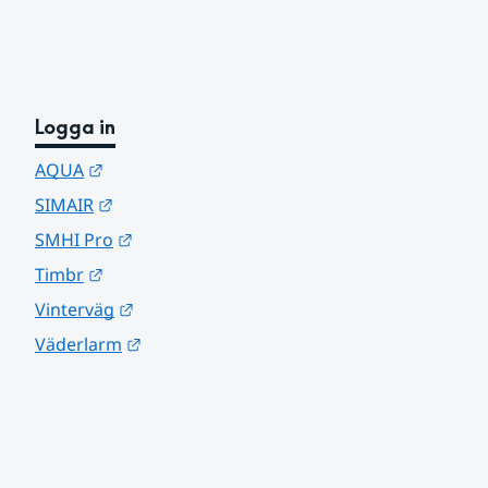
Logga in
Länk till annan webbplats.
AQUA
Länk till annan webbplats.
SIMAIR
Länk till annan webbplats.
SMHI Pro
Länk till annan webbplats.
Timbr
Länk till annan webbplats.
Vinterväg
Länk till annan webbplats.
Väderlarm