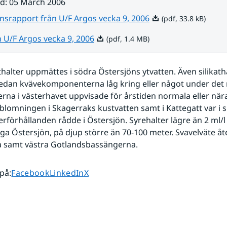
ad
:
05 March 2006
Pdf, 33.8 kB.
nsrapport från U/F Argos vecka 9, 2006
(pdf, 33.8 kB)
Pdf, 1.4 MB.
n U/F Argos vecka 9, 2006
(pdf, 1.4 MB)
halter uppmättes i södra Östersjöns ytvatten. Även silikatha
edan kvävekomponenterna låg kring eller något under det 
erna i västerhavet uppvisade för årstiden normala eller när
blomningen i Skagerraks kustvatten samt i Kattegatt var i s
rförhållanden rådde i Östersjön. Syrehalter lägre än 2 ml/l 
iga Östersjön, på djup större än 70-100 meter. Svavelväte åte
a samt västra Gotlandsbassängerna.
Dela sidan på
Dela sidan på
Dela sidan på
 på
:
Facebook
LinkedIn
X