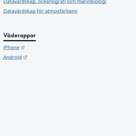
Datavärdskap, oceanografi och marinbiologi
Datavärdskap för atmosfärkemi
Väderappar
Länk till annan webbplats.
iPhone
Länk till annan webbplats.
Android