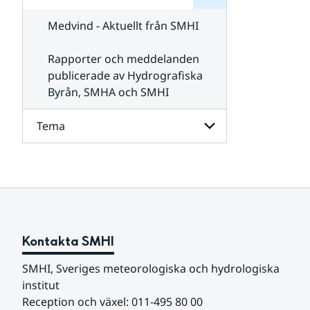
för
SMHI
Kontakta
Medvind - Aktuellt från SMHI
SMHI
Rapporter och meddelanden
publicerade av Hydrografiska
Byrån, SMHA och SMHI
Tema
Undersidor
för
Tema
Kontakta SMHI
SMHI, Sveriges meteorologiska och hydrologiska 
institut
Reception och växel: 011-495 80 00