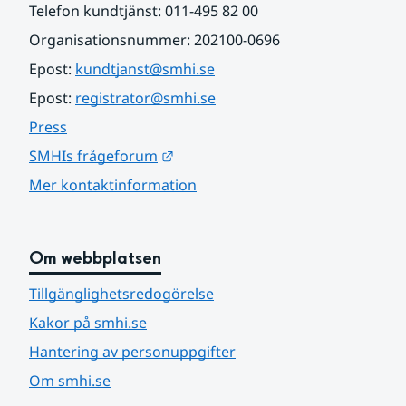
Telefon kundtjänst: 011-495 82 00
Organisationsnummer: 202100-0696
Epost: 
kundtjanst@smhi.se
Epost: 
registrator@smhi.se
Press
Länk till annan webbplats.
SMHIs frågeforum
Mer kontaktinformation
Om webbplatsen
Tillgänglighetsredogörelse
Kakor på smhi.se
Hantering av personuppgifter
Om smhi.se