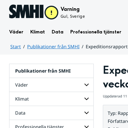
Hoppa till sidans innehåll
Varning
Gul, Sverige
Väder
Klimat
Data
Professionella tjänster
Start
Publikationer från SMHI
Expeditionsrapport 
Huvudinnehåll
Exped
Publikationer från SMHI
veck
Väder
Uppdaterad
11
Klimat
Undersidor
för
Väder
Data
Typ
:
Rapp
Undersidor
för
Författar
Klimat
Professionella tjänster