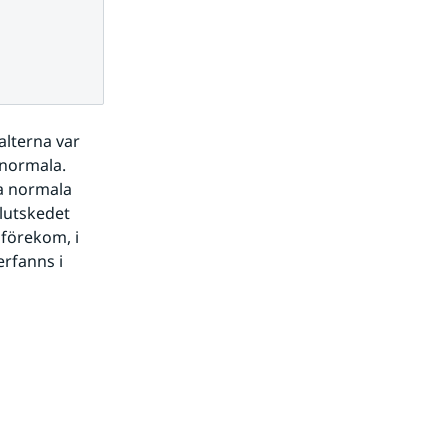
lterna var 
normala. 
a normala 
lutskedet 
förekom, i 
rfanns i 