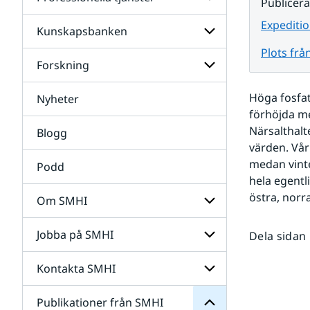
Undersidor
Publicer
för
Data
Expeditio
Kunskapsbanken
Undersidor
för
Plots frå
Professionella
Forskning
Undersidor
tjänster
för
Kunskapsbanken
Höga fosfat
Nyheter
Undersidor
för
förhöjda m
Forskning
Närsalthalt
Blogg
värden. Vår
medan vinte
Podd
hela egentl
östra, norr
Om SMHI
SMHI
från
Jobba på SMHI
Dela sidan
Undersidor
Publikationer
för
för
Om
Undersidor
Kontakta SMHI
Undersidor
SMHI
för
Jobba
Publikationer från SMHI
Undersidor
på