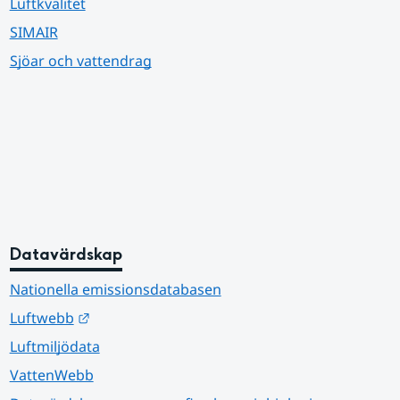
Luftkvalitet
SIMAIR
Sjöar och vattendrag
Datavärdskap
Nationella emissionsdatabasen
Länk till annan webbplats.
Luftwebb
Luftmiljödata
VattenWebb