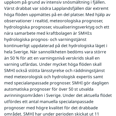
uppkom på grund av intensiv snösmältning i fjällen. 
Värst drabbat var södra Lapplandsfjällen där extremt 
höga flöden uppmättes på en del platser. Med hjälp av 
observationer i realtid, meteorologiska prognoser, 
hydrologiska prognoser, visualiseringsverktyg och ett 
nära samarbete med kraftbolagen är SMHI:s 
hydrologiska prognos- och varningstjänst 
kontinuerligt uppdaterad på det hydrologiska läget i 
hela Sverige. När sannolikheten bedöms vara större 
än 50 % för att en varningsnivå verskrids skall en 
varning utfärdas. Under mycket höga flöden skall 
SMHI också stötta länsstyrelse och räddningstjänst 
med meteorologisk och hydrologisk expertis samt 
med specialanpassade prognoser. SMHI gör dagligen 
automatiska prognoser för över 50 st utvalda 
avrinningsområden i Sverige. Under det aktuella flödet 
utfördes ett antal manuella specialanpassade 
prognoser med högre kvalitet för det drabbade 
området. SMHI har under perioden skickat ut 11 