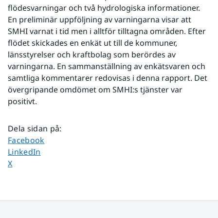
flödesvarningar och två hydrologiska informationer. 
En preliminär uppföljning av varningarna visar att 
SMHI varnat i tid men i alltför tilltagna områden. Efter 
flödet skickades en enkät ut till de kommuner, 
länsstyrelser och kraftbolag som berördes av 
varningarna. En sammanställning av enkätsvaren och 
samtliga kommentarer redovisas i denna rapport. Det 
övergripande omdömet om SMHI:s tjänster var 
positivt.
Dela sidan på
:
Dela sidan på
Facebook
Dela sidan på
LinkedIn
Dela sidan på
X