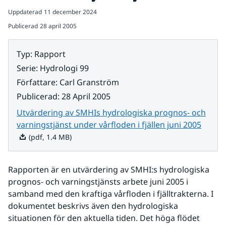
Uppdaterad
11 december 2024
Publicerad
28 april 2005
Typ
:
Rapport
Serie
:
Hydrologi 99
Författare
:
Carl Granström
Publicerad
:
28 April 2005
Utvärdering av SMHIs hydrologiska prognos- och
Pdf, 1
varningstjänst under vårfloden i fjällen juni 2005
(pdf, 1.4 MB)
Rapporten är en utvärdering av SMHI:s hydrologiska 
prognos- och varningstjänsts arbete juni 2005 i 
samband med den kraftiga vårfloden i fjälltrakterna. I 
dokumentet beskrivs även den hydrologiska 
situationen för den aktuella tiden. Det höga flödet 