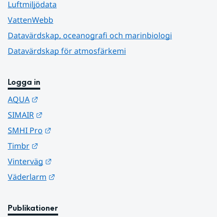
Luftmiljödata
VattenWebb
Datavärdskap, oceanografi och marinbiologi
Datavärdskap för atmosfärkemi
Logga in
Länk till annan webbplats.
AQUA
Länk till annan webbplats.
SIMAIR
Länk till annan webbplats.
SMHI Pro
Länk till annan webbplats.
Timbr
Länk till annan webbplats.
Vinterväg
Länk till annan webbplats.
Väderlarm
Publikationer