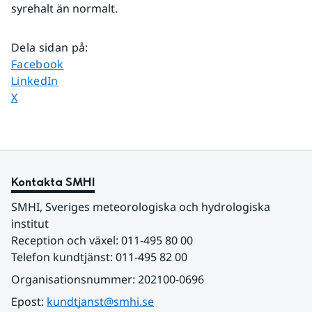
syrehalt än normalt.
Dela sidan på
:
Dela sidan på
Facebook
Dela sidan på
LinkedIn
Dela sidan på
X
Kontakta SMHI
SMHI, Sveriges meteorologiska och hydrologiska 
institut
Reception och växel: 011-495 80 00
Telefon kundtjänst: 011-495 82 00
Organisationsnummer: 202100-0696
Epost: 
kundtjanst@smhi.se