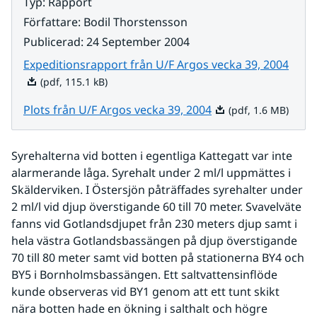
Typ
:
Rapport
Författare
:
Bodil Thorstensson
Publicerad
:
24 September 2004
Pdf, 
Expeditionsrapport från U/F Argos vecka 39, 2004
(pdf, 115.1 kB)
Pdf, 1.6 MB.
Plots från U/F Argos vecka 39, 2004
(pdf, 1.6 MB)
Syrehalterna vid botten i egentliga Kattegatt var inte 
alarmerande låga. Syrehalt under 2 ml/l uppmättes i 
Skälderviken. I Östersjön påträffades syrehalter under 
2 ml/l vid djup överstigande 60 till 70 meter. Svavelväte 
fanns vid Gotlandsdjupet från 230 meters djup samt i 
hela västra Gotlandsbassängen på djup överstigande 
70 till 80 meter samt vid botten på stationerna BY4 och 
BY5 i Bornholmsbassängen. Ett saltvattensinflöde 
kunde observeras vid BY1 genom att ett tunt skikt 
nära botten hade en ökning i salthalt och högre 