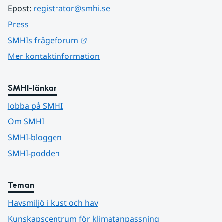
Epost: 
registrator@smhi.se
Press
Länk till annan webbplats.
SMHIs frågeforum
Mer kontaktinformation
SMHI-länkar
Jobba på SMHI
Om SMHI
SMHI-bloggen
SMHI-podden
Teman
Havsmiljö i kust och hav
Kunskapscentrum för klimatanpassning