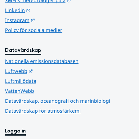
Länk till annan webbplats.
SMHIs meteorologer på X
Länk till annan webbplats.
Linkedin
Länk till annan webbplats.
Instagram
Policy för sociala medier
Datavärdskap
Nationella emissionsdatabasen
Länk till annan webbplats.
Luftwebb
Luftmiljödata
VattenWebb
Datavärdskap, oceanografi och marinbiologi
Datavärdskap för atmosfärkemi
Logga in