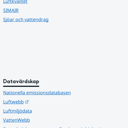
Luftkvalitet
SIMAIR
Sjöar och vattendrag
Datavärdskap
Nationella emissionsdatabasen
Länk till annan webbplats.
Luftwebb
Luftmiljödata
VattenWebb