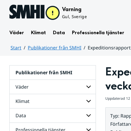
Hoppa till sidans innehåll
Varning
Gul, Sverige
Väder
Klimat
Data
Professionella tjänster
Start
Publikationer från SMHI
Expeditionsrapport
Huvudinnehåll
Exped
Publikationer från SMHI
veck
Väder
Uppdaterad
12
Klimat
Undersidor
för
Väder
Data
Typ
:
Rapp
Undersidor
för
Författar
Klimat
Professionella tjänster