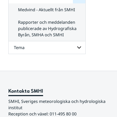
för
SMHI
Kontakta
Medvind - Aktuellt från SMHI
SMHI
Rapporter och meddelanden
publicerade av Hydrografiska
Byrån, SMHA och SMHI
Tema
Undersidor
för
Tema
Kontakta SMHI
SMHI, Sveriges meteorologiska och hydrologiska 
institut
Reception och växel: 011-495 80 00