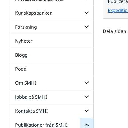
Undersidor
Publicer
för
Data
Expeditio
Kunskapsbanken
Undersidor
för
Professionella
Forskning
Undersidor
tjänster
Dela sidan
för
Kunskapsbanken
Nyheter
Undersidor
för
Forskning
Blogg
Podd
Om SMHI
SMHI
från
Jobba på SMHI
Undersidor
Publikationer
för
för
Om
Undersidor
Kontakta SMHI
Undersidor
SMHI
för
Jobba
Publikationer från SMHI
Undersidor
på