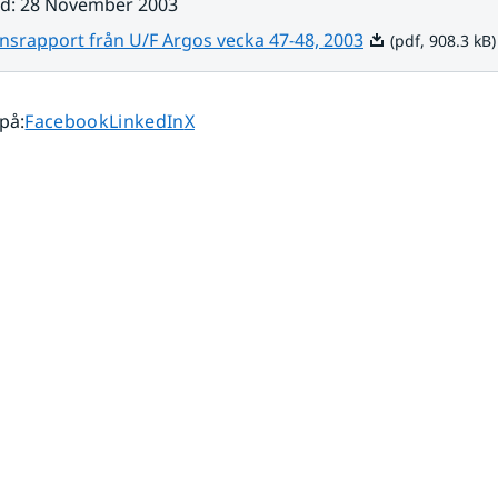
ad
:
28 November 2003
Pdf, 908.3 kB.
nsrapport från U/F Argos vecka 47-48, 2003
(pdf, 908.3 kB)
Dela sidan på
Dela sidan på
Dela sidan på
 på
:
Facebook
LinkedIn
X