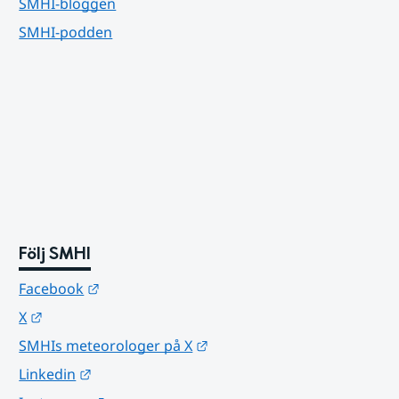
SMHI-bloggen
SMHI-podden
Följ SMHI
Länk till annan webbplats.
Facebook
Länk till annan webbplats.
X
Länk till annan webbplats.
SMHIs meteorologer på X
Länk till annan webbplats.
Linkedin