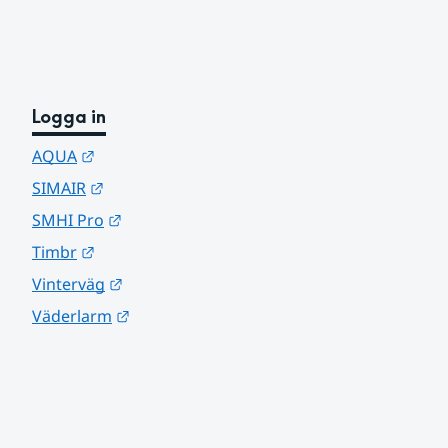
Logga in
Länk till annan webbplats.
AQUA
Länk till annan webbplats.
SIMAIR
Länk till annan webbplats.
SMHI Pro
Länk till annan webbplats.
Timbr
Länk till annan webbplats.
Vinterväg
Länk till annan webbplats.
Väderlarm