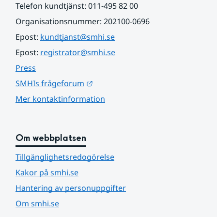
Telefon kundtjänst: 011-495 82 00
Organisationsnummer: 202100-0696
Epost: 
kundtjanst@smhi.se
Epost: 
registrator@smhi.se
Press
Länk till annan webbplats.
SMHIs frågeforum
Mer kontaktinformation
Om webbplatsen
Tillgänglighetsredogörelse
Kakor på smhi.se
Hantering av personuppgifter
Om smhi.se