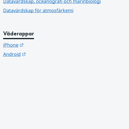
Datavärdskap, oceanografi och marinbiologi
Datavärdskap för atmosfärkemi
Väderappar
Länk till annan webbplats.
iPhone
Länk till annan webbplats.
Android