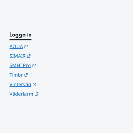
Logga in
Länk till annan webbplats.
AQUA
Länk till annan webbplats.
SIMAIR
Länk till annan webbplats.
SMHI Pro
Länk till annan webbplats.
Timbr
Länk till annan webbplats.
Vinterväg
Länk till annan webbplats.
Väderlarm