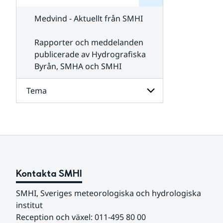
för
SMHI
Kontakta
Medvind - Aktuellt från SMHI
SMHI
Rapporter och meddelanden
publicerade av Hydrografiska
Byrån, SMHA och SMHI
Tema
Undersidor
för
Tema
Kontakta SMHI
SMHI, Sveriges meteorologiska och hydrologiska 
institut
Reception och växel: 011-495 80 00