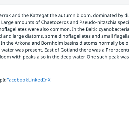
errak and the Kattegat the autumn bloom, dominated by di
 Large amounts of Chaetoceros and Pseudo-nitzschia speci
noflagellates were also common. In the Baltic cyanobacteria
 and large diatoms, some dinoflagellates and small flagella
In the Arkona and Bornholm basins diatoms normally belon
 water was present. East of Gotland there was a Prorocent
om with peaks also in the deep water. One such peak was 
Dela sidan på
Dela sidan på
Dela sidan på
 på
:
Facebook
LinkedIn
X