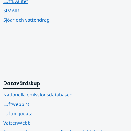
Luftkvalitet
SIMAIR
Sjöar och vattendrag
Datavärdskap
Nationella emissionsdatabasen
Länk till annan webbplats.
Luftwebb
Luftmiljödata
VattenWebb