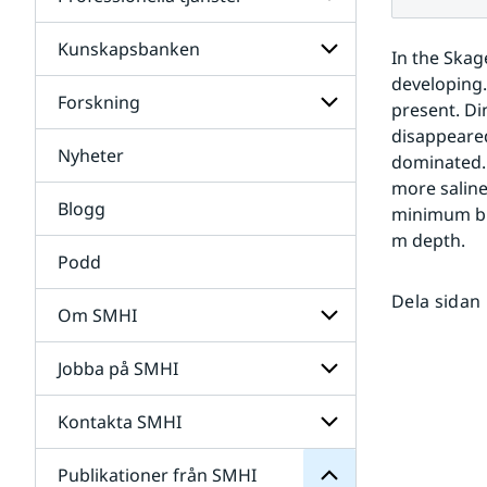
Undersidor
för
Data
Kunskapsbanken
Undersidor
In the Skag
för
developing.
Professionella
Forskning
Undersidor
present. Di
tjänster
för
disappeared
Kunskapsbanken
Nyheter
Undersidor
dominated. 
för
more saline
Forskning
Blogg
minimum blo
m depth.
Podd
Dela sidan
Om SMHI
SMHI
från
Jobba på SMHI
Undersidor
Publikationer
för
för
Om
Undersidor
Kontakta SMHI
Undersidor
SMHI
för
Jobba
Publikationer från SMHI
Undersidor
på