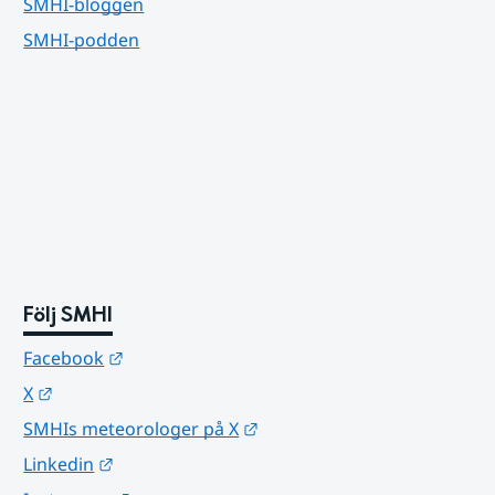
SMHI-bloggen
SMHI-podden
Följ SMHI
Länk till annan webbplats.
Facebook
Länk till annan webbplats.
X
Länk till annan webbplats.
SMHIs meteorologer på X
Länk till annan webbplats.
Linkedin