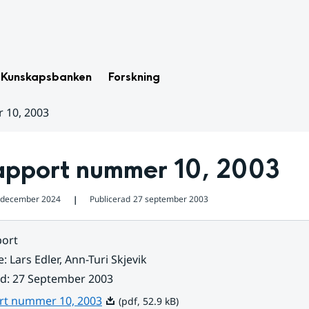
Kunskapsbanken
Forskning
 10, 2003
apport nummer 10, 2003
 december 2024
Publicerad
27 september 2003
❘
ort
e
:
Lars Edler, Ann-Turi Skjevik
ad
:
27 September 2003
Pdf, 52.9 kB.
rt nummer 10, 2003
(pdf, 52.9 kB)