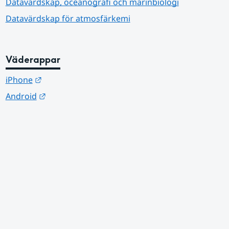
Datavärdskap, oceanografi och marinbiologi
Datavärdskap för atmosfärkemi
Väderappar
Länk till annan webbplats.
iPhone
Länk till annan webbplats.
Android