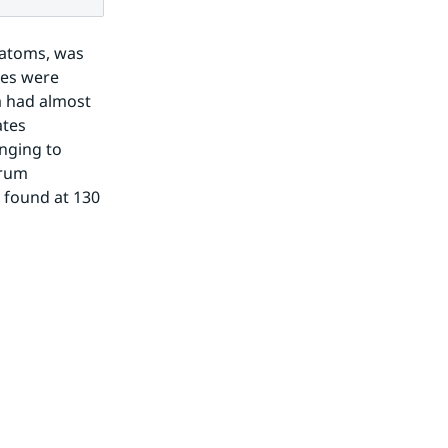
atoms, was 
es were 
 had almost 
tes 
ging to 
rum 
found at 130 