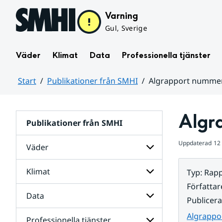
Hoppa till sidans innehåll
Varning
Gul, Sverige
Väder
Klimat
Data
Professionella tjänster
Start
Publikationer från SMHI
Algrapport nummer
Huvudinnehåll
Algr
Publikationer från SMHI
Uppdaterad
12
Väder
Klimat
Typ
:
Rapp
Undersidor
för
Författar
Väder
Data
Undersidor
Publicer
för
Klimat
Algrappo
Professionella tjänster