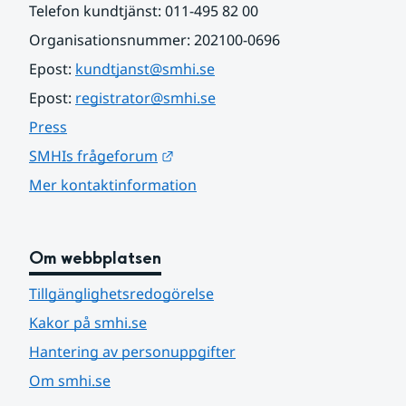
Telefon kundtjänst: 011-495 82 00
Organisationsnummer: 202100-0696
Epost: 
kundtjanst@smhi.se
Epost: 
registrator@smhi.se
Press
Länk till annan webbplats.
SMHIs frågeforum
Mer kontaktinformation
Om webbplatsen
Tillgänglighetsredogörelse
Kakor på smhi.se
Hantering av personuppgifter
Om smhi.se