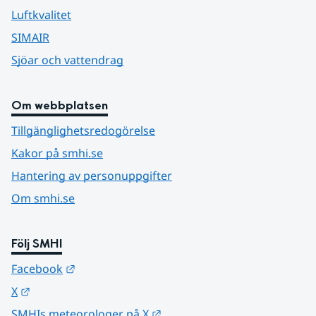
Luftkvalitet
SIMAIR
Sjöar och vattendrag
Om webbplatsen
Tillgänglighetsredogörelse
Kakor på smhi.se
Hantering av personuppgifter
Om smhi.se
Följ SMHI
Länk till annan webbplats.
Facebook
Länk till annan webbplats.
X
Länk till annan webbplats.
SMHIs meteorologer på X