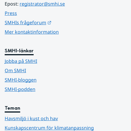
Epost: 
registrator@smhi.se
Press
Länk till annan webbplats.
SMHIs frågeforum
Mer kontaktinformation
SMHI-länkar
Jobba på SMHI
Om SMHI
SMHI-bloggen
SMHI-podden
Teman
Havsmiljö i kust och hav
Kunskapscentrum för klimatanpassning