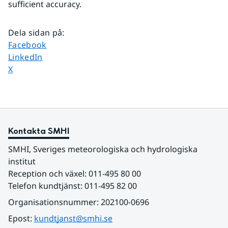
sufficient accuracy.
Dela sidan på
:
Dela sidan på
Facebook
Dela sidan på
LinkedIn
Dela sidan på
X
Kontakta SMHI
SMHI, Sveriges meteorologiska och hydrologiska 
institut
Reception och växel: 011-495 80 00
Telefon kundtjänst: 011-495 82 00
Organisationsnummer: 202100-0696
Epost: 
kundtjanst@smhi.se