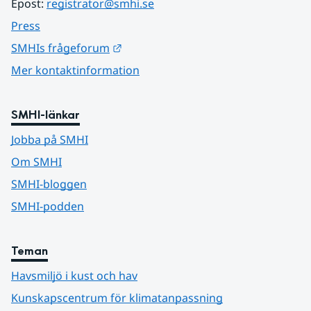
Epost: 
registrator@smhi.se
Press
Länk till annan webbplats.
SMHIs frågeforum
Mer kontaktinformation
SMHI-länkar
Jobba på SMHI
Om SMHI
SMHI-bloggen
SMHI-podden
Teman
Havsmiljö i kust och hav
Kunskapscentrum för klimatanpassning