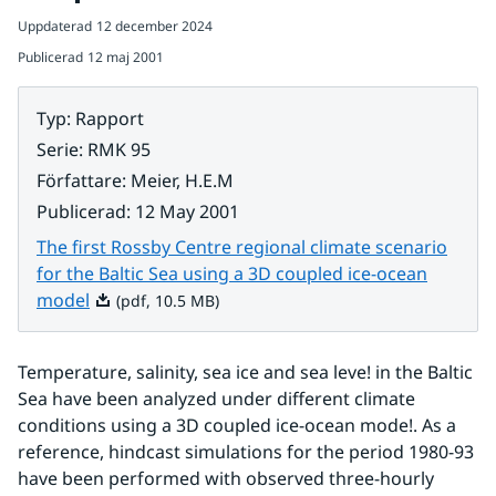
Uppdaterad
12 december 2024
Publicerad
12 maj 2001
Typ
:
Rapport
Serie
:
RMK 95
Författare
:
Meier, H.E.M
Publicerad
:
12 May 2001
The first Rossby Centre regional climate scenario
for the Baltic Sea using a 3D coupled ice-ocean
Pdf, 10.5 MB.
model
(pdf, 10.5 MB)
Temperature, salinity, sea ice and sea leve! in the Baltic 
Sea have been analyzed under different climate 
conditions using a 3D coupled ice-ocean mode!. As a 
reference, hindcast simulations for the period 1980-93 
have been performed with observed three-hourly 