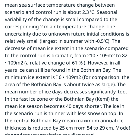
mean sea surface temperature change between 
scenario and control run is about 2.3 'C. Seasonal 
variability of the change is small compared to the 
corresponding 2 m air temperature change. The 
uncertainty due to unknown future initial conditions is 
relatively small (largest in summer with -0.5'C). The 
decrease of mean ice extent in the scenario compared 
to the control run is dramatic, from 210 • 109m2 to 82 
• 109m2 (a relative change of 61 % ). However, in all 
years ice can still be found in the Bothnian Bay. The 
minimum ice extent is I 6 • 109m2 (for comparison: the 
area of the Bothnian Bay is about twice as !arge). The 
mean number of ice days decreases significantly, too. 
In the fast ice zone of the Bothnian Bay (Kemi) the 
mean ice season becomes 40 days shorter. The ice in 
the scenario run is thinner with less snow on top. In 
the·central Bothnian Bay mean maximum annual ice 
thickness is reduced by 25 cm from 54 to 29 cm. Mode! 