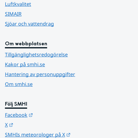
Luftkvalitet
SIMAIR
Sjöar och vattendrag
Om webbplatsen
Tillgänglighetsredogörelse
Kakor på smhi.se
Hantering av personuppgifter
Om smhi.se
Följ SMHI
Länk till annan webbplats.
Facebook
Länk till annan webbplats.
X
Länk till annan webbplats.
SMHIs meteorologer på X