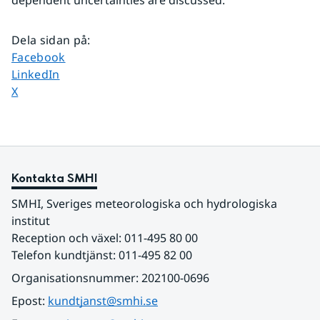
dependent uncertainties are discussed.
Dela sidan på
:
Dela sidan på
Facebook
Dela sidan på
LinkedIn
Dela sidan på
X
Kontakta SMHI
SMHI, Sveriges meteorologiska och hydrologiska 
institut
Reception och växel: 011-495 80 00
Telefon kundtjänst: 011-495 82 00
Organisationsnummer: 202100-0696
Epost: 
kundtjanst@smhi.se