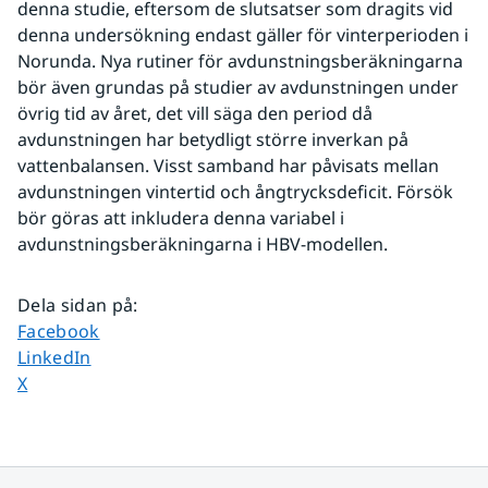
denna studie, eftersom de slutsatser som dragits vid 
denna undersökning endast gäller för vinterperioden i 
Norunda. Nya rutiner för avdunstningsberäkningarna 
bör även grundas på studier av avdunstningen under 
övrig tid av året, det vill säga den period då 
avdunstningen har betydligt större inverkan på 
vattenbalansen. Visst samband har påvisats mellan 
avdunstningen vintertid och ångtrycksdeficit. Försök 
bör göras att inkludera denna variabel i 
avdunstningsberäkningarna i HBV-modellen.
Dela sidan på
:
Dela sidan på
Facebook
Dela sidan på
LinkedIn
Dela sidan på
X