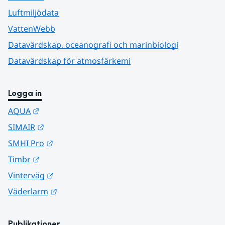
Luftmiljödata
VattenWebb
Datavärdskap, oceanografi och marinbiologi
Datavärdskap för atmosfärkemi
Logga in
Länk till annan webbplats.
AQUA
Länk till annan webbplats.
SIMAIR
Länk till annan webbplats.
SMHI Pro
Länk till annan webbplats.
Timbr
Länk till annan webbplats.
Vinterväg
Länk till annan webbplats.
Väderlarm
Publikationer