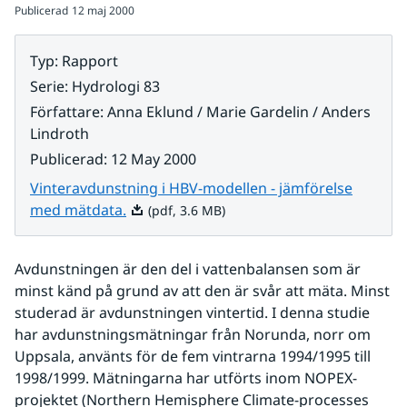
Publicerad
12 maj 2000
Typ
:
Rapport
Serie
:
Hydrologi 83
Författare
:
Anna Eklund / Marie Gardelin / Anders
Lindroth
Publicerad
:
12 May 2000
Vinteravdunstning i HBV-modellen - jämförelse
Pdf, 3.6 MB.
med mätdata.
(pdf, 3.6 MB)
Avdunstningen är den del i vattenbalansen som är 
minst känd på grund av att den är svår att mäta. Minst 
studerad är avdunstningen vintertid. I denna studie 
har avdunstningsmätningar från Norunda, norr om 
Uppsala, använts för de fem vintrarna 1994/1995 till 
1998/1999. Mätningarna har utförts inom NOPEX-
projektet (Northern Hemisphere Climate-processes 