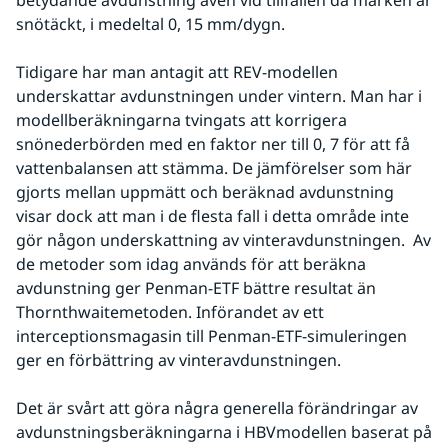
betydande avdunstning även vid tillfällen då marken är 
snötäckt, i medeltal 0, 15 mm/dygn.
Tidigare har man antagit att REV-modellen 
underskattar avdunstningen under vintern. Man har i 
modellberäkningarna tvingats att korrigera 
snönederbörden med en faktor ner till 0, 7 för att få 
vattenbalansen att stämma. De jämförelser som här 
gjorts mellan uppmätt och beräknad avdunstning 
visar dock att man i de flesta fall i detta område inte 
gör någon underskattning av vinteravdunstningen.  Av 
de metoder som idag används för att beräkna 
avdunstning ger Penman-ETF bättre resultat än 
Thornthwaitemetoden. Införandet av ett 
interceptionsmagasin till Penman-ETF-simuleringen 
ger en förbättring av vinteravdunstningen.
Det är svårt att göra några generella förändringar av 
avdunstningsberäkningarna i HBVmodellen baserat på 